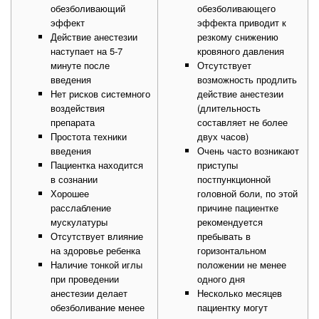
обезболивающий
обезболивающего
эффект
эффекта приводит к
Действие анестезии
резкому снижению
наступает на 5-7
кровяного давления
минуте после
Отсутствует
введения
возможность продлить
Нет рисков системного
действие анестезии
воздействия
(длительность
препарата
составляет не более
Простота техники
двух часов)
введения
Очень часто возникают
Пациентка находится
приступы
в сознании
постпункционной
Хорошее
головной боли, по этой
расслабление
причине пациентке
мускулатуры
рекомендуется
Отсутствует влияние
пребывать в
на здоровье ребенка
горизонтальном
Наличие тонкой иглы
положении не менее
при проведении
одного дня
анестезии делает
Несколько месяцев
обезболивание менее
пациентку могут