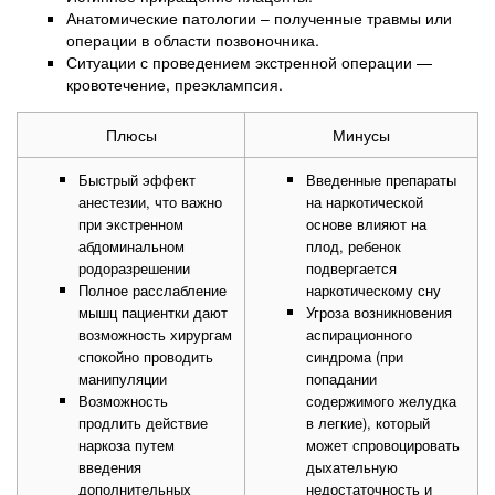
Анатомические патологии – полученные травмы или
операции в области позвоночника.
Ситуации с проведением экстренной операции —
кровотечение, преэклампсия.
Плюсы
Минусы
Быстрый эффект
Введенные препараты
анестезии, что важно
на наркотической
при экстренном
основе влияют на
абдоминальном
плод, ребенок
родоразрешении
подвергается
Полное расслабление
наркотическому сну
мышц пациентки дают
Угроза возникновения
возможность хирургам
аспирационного
спокойно проводить
синдрома (при
манипуляции
попадании
Возможность
содержимого желудка
продлить действие
в легкие), который
наркоза путем
может спровоцировать
введения
дыхательную
дополнительных
недостаточность и