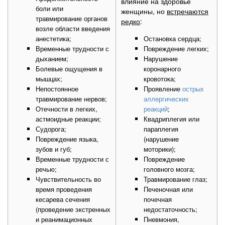
влияние на здоровье
боли или
женщины, но
встречаются
травмирование органов
редко
:
возле области введения
анестетика;
Остановка сердца;
Временные трудности с
Повреждение легких;
дыханием;
Нарушение
Болевые ощущения в
коронарного
мышцах;
кровотока;
Непостоянное
Проявление
острых
травмирование нервов;
аллергических
Отечности в легких,
реакций
;
астмоидные реакции;
Квадриплегия или
Судорога;
параплегия
Повреждение языка,
(нарушение
зубов и губ;
моторики);
Временные трудности с
Повреждение
речью;
головного мозга;
Чувствительность во
Травмирование глаз;
время проведения
Печеночная или
кесарева сечения
почечная
(проведение экстренных
недостаточность;
и реанимационных
Пневмония,