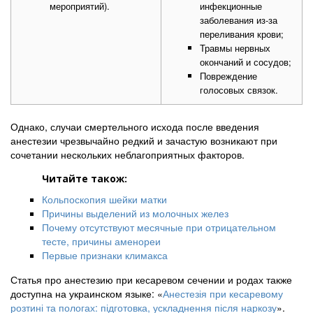
мероприятий).
инфекционные
заболевания из-за
переливания крови;
Травмы нервных
окончаний и сосудов;
Повреждение
голосовых связок.
Однако, случаи смертельного исхода после введения
анестезии чрезвычайно редкий и зачастую возникают при
сочетании нескольких неблагоприятных факторов.
Читайте також:
Кольпоскопия шейки матки
Причины выделений из молочных желез
Почему отсутствуют месячные при отрицательном
тесте, причины аменореи
Первые признаки климакса
Статья про анестезию при кесаревом сечении и родах также
доступна на украинском языке: «
Анестезія при кесаревому
розтині та пологах: підготовка, ускладнення після наркозу
».