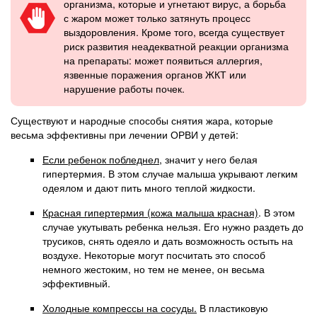
организма, которые и угнетают вирус, а борьба
с жаром может только затянуть процесс
выздоровления. Кроме того, всегда существует
риск развития неадекватной реакции организма
на препараты: может появиться аллергия,
язвенные поражения органов ЖКТ или
нарушение работы почек.
Существуют и народные способы снятия жара, которые
весьма эффективны при лечении ОРВИ у детей:
Если ребенок побледнел
, значит у него белая
гипертермия. В этом случае малыша укрывают легким
одеялом и дают пить много теплой жидкости.
Красная гипертермия (кожа малыша красная)
. В этом
случае укутывать ребенка нельзя. Его нужно раздеть до
трусиков, снять одеяло и дать возможность остыть на
воздухе. Некоторые могут посчитать это способ
немного жестоким, но тем не менее, он весьма
эффективный.
Холодные компрессы на сосуды.
В пластиковую