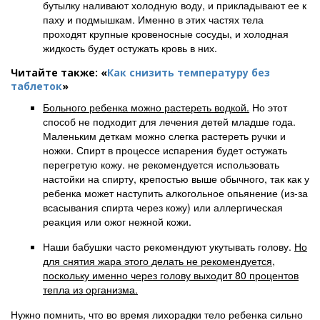
бутылку наливают холодную воду, и прикладывают ее к
паху и подмышкам. Именно в этих частях тела
проходят крупные кровеносные сосуды, и холодная
жидкость будет остужать кровь в них.
Читайте также: «
Как снизить температуру без
таблеток
»
Больного ребенка можно растереть водкой.
Но этот
способ не подходит для лечения детей младше года.
Маленьким деткам можно слегка растереть ручки и
ножки. Спирт в процессе испарения будет остужать
перегретую кожу. не рекомендуется использовать
настойки на спирту, крепостью выше обычного, так как у
ребенка может наступить алкогольное опьянение (из-за
всасывания спирта через кожу) или аллергическая
реакция или ожог нежной кожи.
Наши бабушки часто рекомендуют укутывать голову.
Но
для снятия жара этого делать не рекомендуется,
поскольку именно через голову выходит 80 процентов
тепла из организма.
Нужно помнить, что во время лихорадки тело ребенка сильно