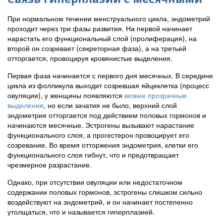
При нормальном течении менструального цикла, эндометрий
проходит через три фазы развития. На первой начинает
нарастать его функциональный слой (пролиферация), на
второй он созревает (секреторная фаза), а на третьей
отторгается, провоцируя кровянистые выделения.
Первая фаза начинается с первого дня месячных. В середине
цикла из фолликула выходит созревшая яйцеклетка (процесс
овуляции), у женщины появляются
вязкие прозрачные
выделения
, но если зачатия не было, верхний слой
эндометрия отторгается под действием половых гормонов и
начинаются месячные. Эстрогены вызывают нарастание
функционального слоя, а прогестерон провоцирует его
созревание. Во время отторжения эндометрия, клетки его
функционального слоя гибнут, что и предотвращает
чрезмерное разрастание.
Однако, при отсутствии овуляции или недостаточном
содержании половых гормонов, эстрогены слишком сильно
воздействуют на эндометрий, и он начинает постепенно
утолщаться, что и называется гиперплазией.