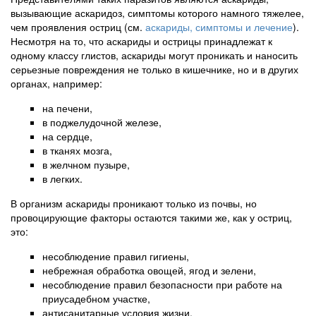
вызывающие аскаридоз, симптомы которого намного тяжелее,
чем проявления остриц (см.
аскариды, симптомы и лечение
).
Несмотря на то, что аскариды и острицы принадлежат к
одному классу глистов, аскариды могут проникать и наносить
серьезные повреждения не только в кишечнике, но и в других
органах, например:
на печени,
в поджелудочной железе,
на сердце,
в тканях мозга,
в желчном пузыре,
в легких.
В организм аскариды проникают только из почвы, но
провоцирующие факторы остаются такими же, как у остриц,
это:
несоблюдение правил гигиены,
небрежная обработка овощей, ягод и зелени,
несоблюдение правил безопасности при работе на
приусадебном участке,
антисанитарные условия жизни.