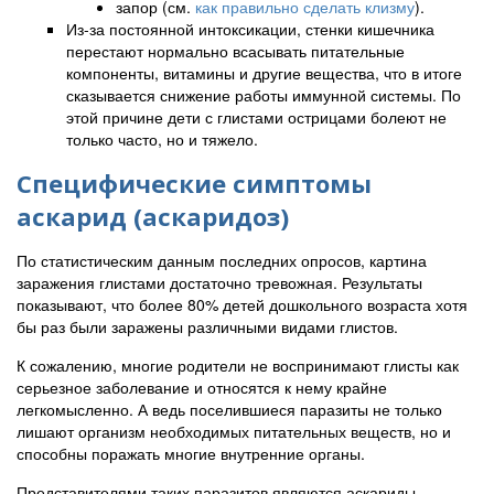
запор (см.
как правильно сделать клизму
).
Из-за постоянной интоксикации, стенки кишечника
перестают нормально всасывать питательные
компоненты, витамины и другие вещества, что в итоге
сказывается снижение работы иммунной системы. По
этой причине дети с глистами острицами болеют не
только часто, но и тяжело.
Специфические симптомы
аскарид (аскаридоз)
По статистическим данным последних опросов, картина
заражения глистами достаточно тревожная. Результаты
показывают, что более 80% детей дошкольного возраста хотя
бы раз были заражены различными видами глистов.
К сожалению, многие родители не воспринимают глисты как
серьезное заболевание и относятся к нему крайне
легкомысленно. А ведь поселившиеся паразиты не только
лишают организм необходимых питательных веществ, но и
способны поражать многие внутренние органы.
Представителями таких паразитов являются аскариды,