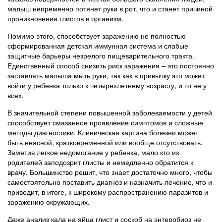
малыш непременно потянет руки в рот, что и станет причиной
проникновения глистов в организм.
Помимо этого, способствует заражению не полностью
сформированная детская иммунная система и слабые
защитные барьеры незрелого пищеварительного тракта.
Единственный способ снизить риск заражения – это постоянно
заставлять малыша мыть руки, так как в привычку это может
войти у ребенка только к четырехлетнему возрасту, и то не у
всех.
В значительной степени повышенной заболеваемости у детей
способствует смазанное проявление симптомов и сложные
методы диагностики. Клиническая картина болезни может
быть неясной, кратковременной или вообще отсутствовать.
Заметив легкое недомогание у ребенка, мало кто из
родителей заподозрит глисты и немедленно обратится к
врачу. Большинство решит, что знает достаточно много, чтобы
самостоятельно поставить диагноз и назначить лечение, что и
приводит, в итоге, к широкому распространению паразитов и
заражению окружающих.
Даже анализ кала на яйца глист и соскоб на энтеробиоз не