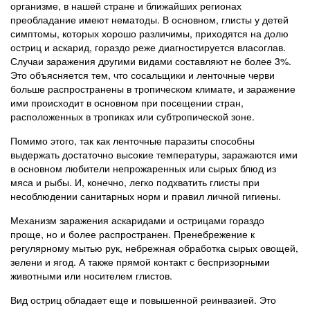
организме, в нашей стране и ближайших регионах
преобладание имеют нематоды. В основном, глисты у детей
симптомы, которых хорошо различимы, приходятся на долю
остриц и аскарид, гораздо реже диагностируется власоглав.
Случаи заражения другими видами составляют не более 3%.
Это объясняется тем, что сосальщики и ленточные черви
больше распространены в тропическом климате, и заражение
ими происходит в основном при посещении стран,
расположенных в тропиках или субтропической зоне.
Помимо этого, так как ленточные паразиты способны
выдержать достаточно высокие температуры, заражаются ими
в основном любители непрожаренных или сырых блюд из
мяса и рыбы. И, конечно, легко подхватить глисты при
несоблюдении санитарных норм и правил личной гигиены.
Механизм заражения аскаридами и острицами гораздо
проще, но и более распространен. Пренебрежение к
регулярному мытью рук, небрежная обработка сырых овощей,
зелени и ягод. А также прямой контакт с беспризорными
животными или носителем глистов.
Вид остриц обладает еще и повышенной реинвазией. Это