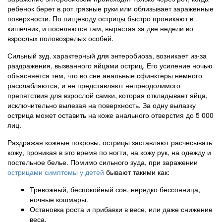
ребенок берет в рот грязные руки или облизывает зараженные
поверхности. По пищеводу острицы быстро проникают в
кишечник, и поселяются там, вырастая за две недели во
взрослых половозрелых особей.
Сильный зуд, характерный для энтеробиоза, возникает из-за
раздражения, вызванного яйцами остриц. Его усиление ночью
объясняется тем, что во сне анальные сфинктеры немного
расслабляются, и не представляют непреодолимого
препятствия для взрослой самки, которая откладывает яйца,
исключительно вылезая на поверхность. За одну вылазку
острица может оставить на коже анального отверстия до 5 000
яиц.
Раздражая кожные покровы, острицы заставляют расчесывать
кожу, проникая в это время по ногти, на кожу рук, на одежду и
постельное белье. Помимо сильного зуда, при заражении
острицами симптомы у детей
бывают такими как:
Тревожный, беспокойный сон, нередко бессонница,
ночные кошмары.
Остановка роста и прибавки в весе, или даже снижение
веса.