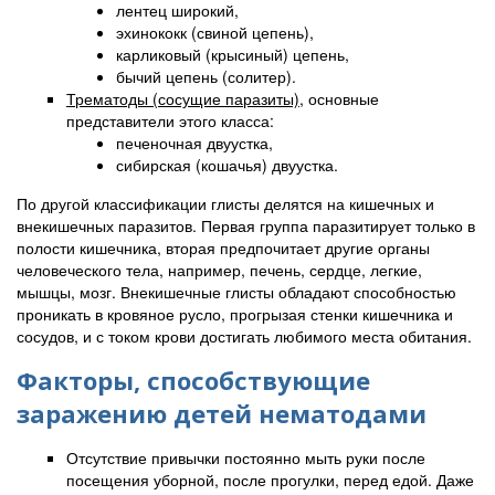
лентец широкий,
эхинококк (свиной цепень),
карликовый (крысиный) цепень,
бычий цепень (солитер).
Трематоды (сосущие паразиты)
, основные
представители этого класса:
печеночная двуустка,
сибирская (кошачья) двуустка.
По другой классификации глисты делятся на кишечных и
внекишечных паразитов. Первая группа паразитирует только в
полости кишечника, вторая предпочитает другие органы
человеческого тела, например, печень, сердце, легкие,
мышцы, мозг. Внекишечные глисты обладают способностью
проникать в кровяное русло, прогрызая стенки кишечника и
сосудов, и с током крови достигать любимого места обитания.
Факторы, способствующие
заражению детей нематодами
Отсутствие привычки постоянно мыть руки после
посещения уборной, после прогулки, перед едой. Даже