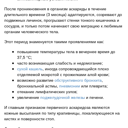
После проникновения в организм аскариды в течение
длительного времени (3 месяца) адаптируются, созревают до
подвижных личинок, прогрызают стенки тонкого кишечника и
сосудов, и только потом начинают свою миграцию к любимым
органам человеческого тела.
Этот период знаменуется такими проявлениями как:
повышение температуры тела в вечернее время до
37,5 °С;
часто возникающая слабость и недомогание;
сухой кашель
, иногда сопровождающийся плохо
отделяемой мокротой с прожилками алой крови;
возможно развитие
обструктивного бронхита
,
бронхиальной астмы,
пневмонии
или плеврита;
отекание лимфатических узлов;
увеличение
поджелудочной железы
и печени.
И главным признаком первичного аскаридоза являются
кожные высыпания по типу крапивницы, локализующееся на
кистях и поверхности стоп.