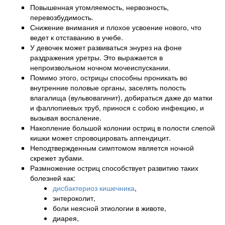
Повышенная утомляемость, нервозность,
перевозбудимость.
Снижение внимания и плохое усвоение нового, что
ведет к отставанию в учебе.
У девочек может развиваться энурез на фоне
раздражения уретры. Это выражается в
непроизвольном ночном мочеиспускании.
Помимо этого, острицы способны проникать во
внутренние половые органы, заселять полость
влагалища (вульвовагинит), добираться даже до матки
и фаллопиевых труб, принося с собою инфекцию, и
вызывая воспаление.
Накопление большой колонии остриц в полости слепой
кишки может спровоцировать аппендицит.
Неподтвержденным симптомом является ночной
скрежет зубами.
Размножение остриц способствует развитию таких
болезней как:
дисбактериоз кишечника
,
энтероколит,
боли неясной этиологии в животе,
диарея,