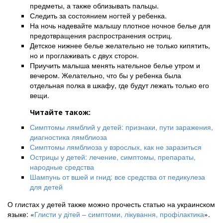
предметы, а также облизывать пальцы.
Следить за состоянием ногтей у ребенка.
На ночь надевайте малышу плотное ночное белье для
предотвращения распространения остриц.
Детское нижнее белье желательно не только кипятить,
но и проглаживать с двух сторон.
Приучить малыша менять нательное белье утром и
вечером. Желательно, что бы у ребенка была
отдельная полка в шкафу, где будут лежать только его
вещи.
Читайте також:
Симптомы лямблий у детей: признаки, пути заражения,
диагностика лямблиоза
Симптомы лямблиоза у взрослых, как не заразиться
Острицы у детей: лечение, симптомы, препараты,
народные средства
Шампунь от вшей и гнид: все средства от педикулеза
для детей
О глистах у детей также можно прочесть статью на украинском
языке: «
Глисти у дітей – симптоми, лікування, профілактика
».