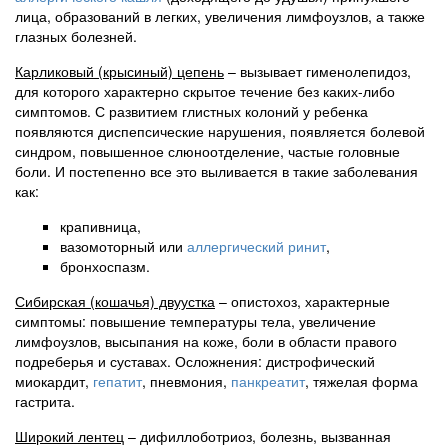
лица, образований в легких, увеличения лимфоузлов, а также
глазных болезней.
Карликовый (крысиный) цепень
– вызывает гименолепидоз,
для которого характерно скрытое течение без каких-либо
симптомов. С развитием глистных колоний у ребенка
появляются диспепсические нарушения, появляется болевой
синдром, повышенное слюноотделение, частые головные
боли. И постепенно все это выливается в такие заболевания
как:
крапивница,
вазомоторный или
аллергический ринит
,
бронхоспазм.
Сибирская (кошачья) двуустка
– опистохоз, характерные
симптомы: повышение температуры тела, увеличение
лимфоузлов, высыпания на коже, боли в области правого
подреберья и суставах. Осложнения: дистрофический
миокардит,
гепатит
, пневмония,
панкреатит
, тяжелая форма
гастрита.
Широкий лентец
– дифиллоботриоз, болезнь, вызванная