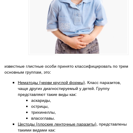
известные глистные особи принято классифицировать по трем
основным группам, это:
Нематоды (черви круглой формы)
. Класс паразитов,
чаще других диагностируемый у детей. Группу
представляют такие виды как:
аскариды,
острицы,
трихинеллы,
власоглавы.
Цестоды (плоские ленточные паразиты)
, представлены
такими видами как: