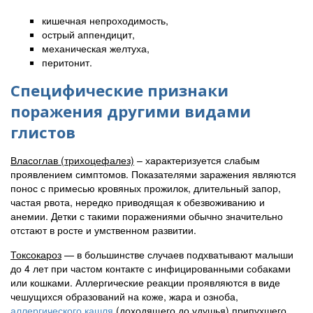
кишечная непроходимость,
острый аппендицит,
механическая желтуха,
перитонит.
Специфические признаки
поражения другими видами
глистов
Власоглав (трихоцефалез)
– характеризуется слабым
проявлением симптомов. Показателями заражения являются
понос с примесью кровяных прожилок, длительный запор,
частая рвота, нередко приводящая к обезвоживанию и
анемии. Детки с такими поражениями обычно значительно
отстают в росте и умственном развитии.
Токсокароз
— в большинстве случаев подхватывают малыши
до 4 лет при частом контакте с инфицированными собаками
или кошками. Аллергические реакции проявляются в виде
чешущихся образований на коже, жара и озноба,
аллергического кашля
(доходящего до удушья) припухшего