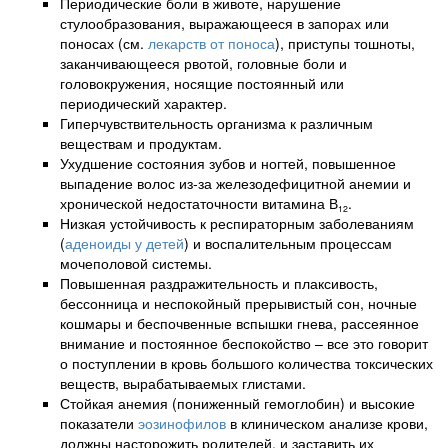
Периодические боли в животе, нарушение
стулообразования, выражающееся в запорах или
поносах (см.
лекарств от поноса
), приступы тошноты,
заканчивающееся рвотой, головные боли и
головокружения, носящие постоянный или
периодический характер.
Гиперчувствительность организма к различным
веществам и продуктам.
Ухудшение состояния зубов и ногтей, повышенное
выпадение волос из-за железодефицитной анемии и
хронической недостаточности витамина В
.
12
Низкая устойчивость к респираторным заболеваниям
(
аденоиды у детей
) и воспалительным процессам
мочеполовой системы.
Повышенная раздражительность и плаксивость,
бессонница и неспокойный прерывистый сон, ночные
кошмары и беспочвенные вспышки гнева, рассеянное
внимание и постоянное беспокойство – все это говорит
о поступлении в кровь большого количества токсических
веществ, вырабатываемых глистами.
Стойкая анемия (пониженный гемоглобин) и высокие
показатели
эозинофилов
в клиническом анализе крови,
должны насторожить родителей, и заставить их