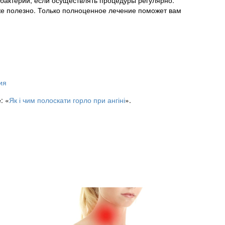
 бактерии, если осуществлять процедуры регулярно.
же полезно. Только полноценное лечение поможет вам
ия
: «
Як і чим полоскати горло при ангіні
».