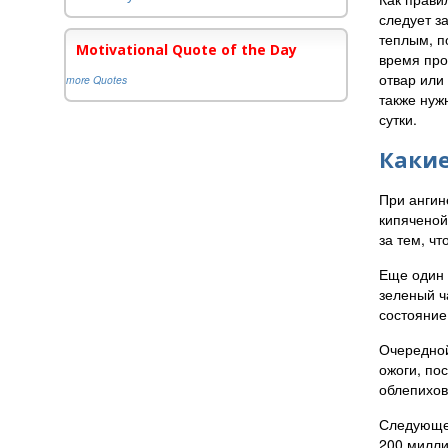
следует з
теплым, п
Motivational Quote of the Day
время про
отвар или
more Quotes
также нуж
сутки.
Какие
При ангин
кипяченой
за тем, ч
Еще один 
зеленый ч
состояние
Очередной
ожоги, по
облепихов
Следующее
200 милли