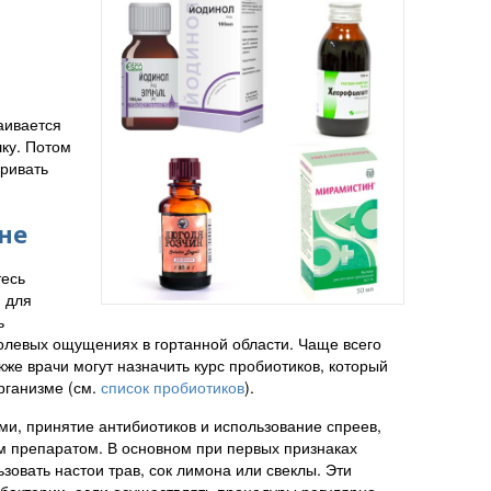
аивается
шку. Потом
аривать
не
тесь
 для
ь
болевых ощущениях в гортанной области. Чаще всего
акже врачи могут назначить курс пробиотиков, который
рганизме (см.
список пробиотиков
).
ми, принятие антибиотиков и использование спреев,
ым препаратом. В основном при первых признаках
овать настои трав, сок лимона или свеклы. Эти