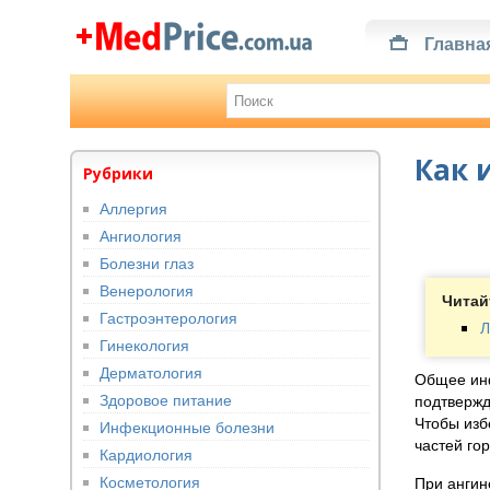
Главна
Как 
Рубрики
Аллергия
Ангиология
Болезни глаз
Венерология
Читай
Гастроэнтерология
Л
Гинекология
Дерматология
Общее инф
Здоровое питание
подтвержд
Чтобы изб
Инфекционные болезни
частей го
Кардиология
Косметология
При ангин