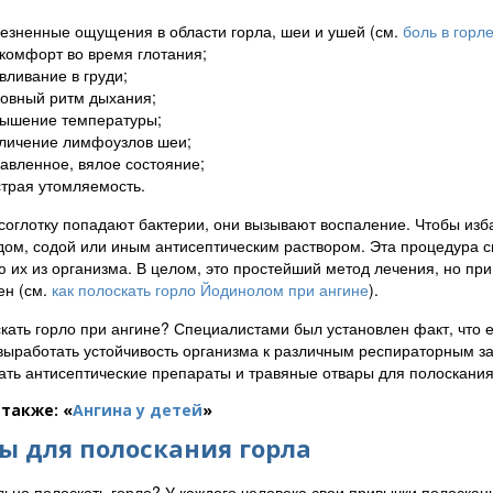
езненные ощущения в области горла, шеи и ушей (см.
боль в горл
комфорт во время глотания;
вливание в груди;
овный ритм дыхания;
ышение температуры;
личение лимфоузлов шеи;
авленное, вялое состояние;
трая утомляемость.
осоглотку попадают бактерии, они вызывают воспаление. Чтобы изба
дом, содой или иным антисептическим раствором. Эта процедура 
 их из организма. В целом, это простейший метод лечения, но пр
ен (см.
как полоскать горло Йодинолом при ангине
).
кать горло при ангине? Специалистами был установлен факт, что
выработать устойчивость организма к различным респираторным заб
ать антисептические препараты и травяные отвары для полоскания
также: «
Ангина у детей
»
ы для полоскания горла
льно полоскать горло? У каждого человека свои привычки полоскани