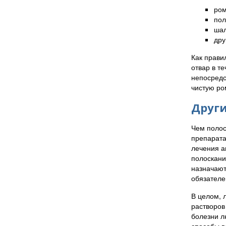
ром
пол
шал
дру
Как прави
отвар в т
непосредс
чистую ро
Други
Чем полос
препарата
лечения а
полоскани
назначаю
обязателе
В целом, 
растворов
болезни л