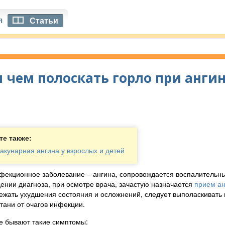
я
Статьи
и чем полоскать горло при анги
те также:
акунарная ангина у взрослых и детей
екционное заболевание – ангина, сопровождается воспалительны
ении диагноза, при осмотре врача, зачастую назначается
прием ан
ежать ухудшения состояния и осложнений, следует выполаскивать
ртани от очагов инфекции.
е бывают такие симптомы: