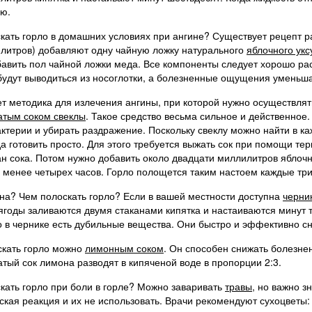
ю.
кать горло в домашних условиях при ангине? Существует рецепт ра
литров) добавляют одну чайную ложку натурального
яблочного укс
авить пол чайной ложки меда. Все компоненты следует хорошо рас
будут выводиться из носоглотки, а болезненные ощущения уменьша
т методика для излечения ангины, при которой нужно осуществлят
атым соком свеклы
. Такое средство весьма сильное и действенное
актерии и убирать раздражение. Поскольку свеклу можно найти в ка
а готовить просто. Для этого требуется выжать сок при помощи те
ан сока. Потом нужно добавить около двадцати миллилитров яблочн
 менее четырех часов. Горло полощется таким настоем каждые три
ина? Чем полоскать горло? Если в вашей местности доступна
черни
годы заливаются двумя стаканами кипятка и настаиваются минут т
о в чернике есть дубильные вещества. Они быстро и эффективно с
кать горло можно
лимонным соком
. Он способен снижать болезне
тый сок лимона разводят в кипяченой воде в пропорции 2:3.
кать горло при боли в горле? Можно заваривать
травы
, но важно з
ская реакция и их не использовать. Врачи рекомендуют сухоцветы: