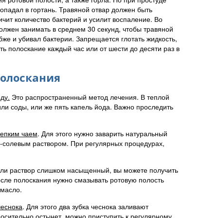
попадал в гортань. Травяной отвар должен быть
ичит количество бактерий и усилит воспаление. Во
олжен занимать в среднем 30 секунд, чтобы травяной
бже и убивал бактерии. Запрещается глотать жидкость,
 полоскание каждый час или от шести до десяти раз в
полоскания
ду.
Это распространенный метод лечения. В теплой
ли соды, или же пять капель йода. Важно проследить
репким чаем
. Для этого нужно заварить натуральный
о-солевым раствором. При регулярных процедурах,
сли раствор слишком насыщенный, вы можете получить
осле полоскания нужно смазывать ротовую полость
 масло.
чеснока
. Для этого два зубка чеснока заливают
носительно остынет, можно приступить к регулярному