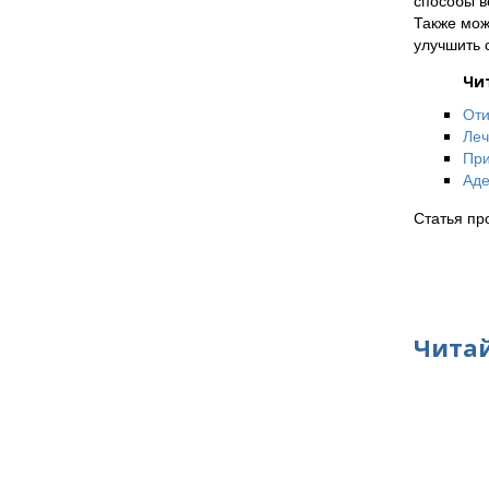
способы в
Также мож
улучшить 
Чи
Оти
Леч
При
Аде
Статья пр
Читай