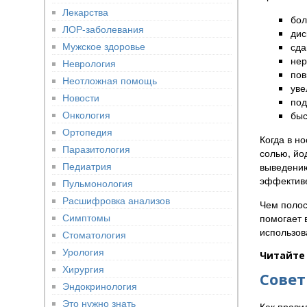
Лекарства
бол
ЛОР-заболевания
дис
Мужское здоровье
сда
нер
Неврология
пов
Неотложная помощь
уве
Новости
под
Онкология
быс
Ортопедия
Когда в н
Паразитология
солью, йо
Педиатрия
выведению
эффектив
Пульмонология
Расшифровка анализов
Чем полос
Симптомы
помогает 
использов
Стоматология
Урология
Читайте 
Хирургия
Совет
Эндокринология
Это нужно знать
Как прави