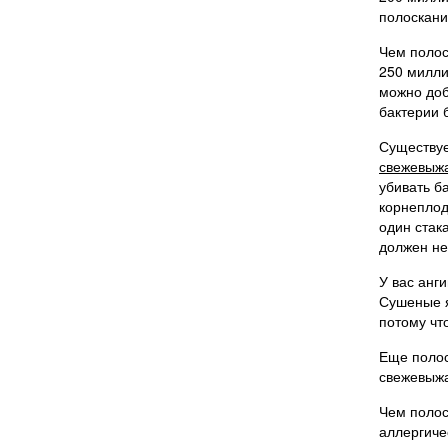
полоскани
Чем полос
250 милли
можно доб
бактерии 
Существуе
свежевыж
убивать б
корнеплод
один стак
должен не
У вас анг
Сушеные я
потому чт
Еще полос
свежевыжа
Чем полос
аллергиче