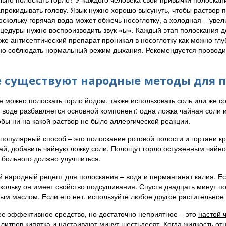
апрокидывать голову. Язык нужно хорошо высунуть, чтобы раствор 
оскольку горячая вода может обжечь носоглотку, а холодная – увел
цедуры нужно воспроизводить звук «ы». Каждый этап полоскания д
 же антисептический препарат проникал в носоглотку как можно глу
но соблюдать нормальный режим дыхания. Рекомендуется проводить
 существуют народные методы для 
е можно полоскать горло
йодом, также использовать соль или же со
 воде разбавляется основной компонент: одна ложка чайная соли и
тобы ни на какой раствор не было аллергической реакции.
популярный способ – это полоскание ротовой полости и гортани
к
ай, добавить чайную ложку соли. Полощут горло остуженным чайн
 больного должно улучшиться.
 народный рецепт для полоскания –
вода и перманганат калия
. Е
скольку он имеет свойство подсушивания. Спустя двадцать минут п
ым маслом. Если его нет, используйте любое другое растительное
 эффективное средство, но достаточно неприятное – это
настой 
литров кипятка и настаивают минут шестьдесят. Когда жидкость от