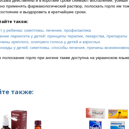
есьма действенны и в короткие сроки снимают воспаление, убивая
но применять фармакологический раствор, полоскать горло им то
состояние и выздороветь в кратчайшие сроки.
тайте також:
т у ребенка: симптомы, лечение, профилактика
ение ларингита у детей: принципы терапии, лекарства, препараты
чины хриплого, осипшего голоса у детей и взрослых
ноиды у детей: симптомы, способы лечения, причины возникновен
о полоскание горло при ангине также доступна на украинском языке
те также: