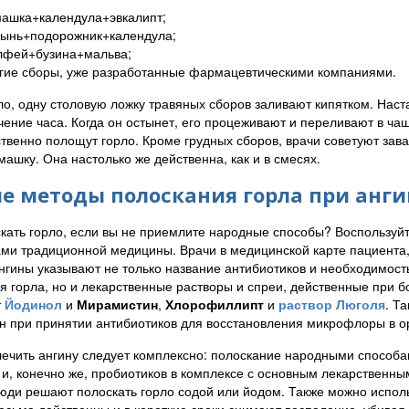
ашка+календула+эвкалипт;
ынь+подорожник+календула;
фей+бузина+мальва;
гие сборы, уже разработанные фармацевтическими компаниями.
ло, одну столовую ложку травяных сборов заливают кипятком. Наст
ечение часа. Когда он остынет, его процеживают и переливают в ча
твенно полощут горло. Кроме грудных сборов, врачи советуют зав
машку. Она настолько же действенна, как и в смесях.
е методы полоскания горла при анги
кать горло, если вы не приемлите народные способы? Воспользуй
ми традиционной медицины. Врачи в медицинской карте пациента,
нгины указывают не только название антибиотиков и необходимост
я горла, но и лекарственные растворы и спреи, действенные при 
т
Йодинол
и
Мирамистин
,
Хлорофиллипт
и
раствор Люголя
. Т
н при принятии антибиотиков для восстановления микрофлоры в о
лечить ангину следует комплексно: полоскание народными способа
 и, конечно же, пробиотиков в комплексе с основным лекарственн
юди решают полоскать горло содой или йодом. Также можно использ