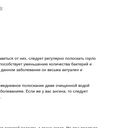
е
);
виться от них, следует регулярно полоскать горло
способствует уменьшению количества бактерий и
и данном заболевании он весьма актуален и
 ежедневное полоскание даже очищенной водой
олеваниям. Если же у вас ангина, то следует
.
я ротовой полости, а также горла. Но при простуде