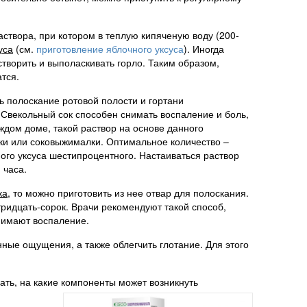
створа, при котором в теплую кипяченую воду (200-
уса
(см.
приготовление яблочного уксуса
). Иногда
творить и выполаскивать горло. Таким образом,
тся.
ь полоскание ротовой полости и гортани
. Свекольный сок способен снимать воспаление и боль,
ждом доме, такой раствор на основе данного
рки или соковыжималки. Оптимальное количество –
ого уксуса шестипроцентного. Настаиваться раствор
 часа.
ка
, то можно приготовить из нее отвар для полоскания.
ридцать-сорок. Врачи рекомендуют такой способ,
нимают воспаление.
нные ощущения, а также облегчить глотание. Для этого
нать, на какие компоненты может возникнуть