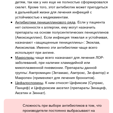
детям, так как у них еще не полностью сформировался
скелет. Кроме того, этот антибиотик может пригодиться
в дальнейшей жизни для лечения инфекций с
устойчивостью к медикаментам.
Антибиотики пенициллинового ряда
. Если у пациента
нет склонности к аллергии, ему могут назначить
препараты на основе полусинтетических пенициллинов
(Амоксициллин). Если инфекция тяжелая и устойчивая,
назначают «защищенные пенициллины»: Экоклав,
Амоксиклав. Именно эти антибиотики чаще всего
используют при ангине.
Макролиды
чаще всего назначают для лечения ЛОР-
заболеваний, при наличии хламидийной или
микоплазменной пневмонии. Препараты данной
группы: Азитромицин (Зетамакс, Азитрокс, Зи-фактор) и
Макропен (применяют для лечения бронхитов).
Цефалоспорины
. К ним относят Цефиксим (Супракс,
Панцеф) и Цефуроксим аксетил (препараты Зинацеф,
Аксетин и Зиннат).
Сложность при выборе антибиотиков в том, что
производители постоянно выбрасывают на