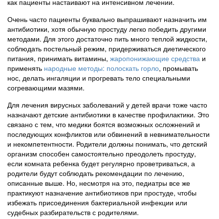
как пациенты настаивают на интенсивном лечении.
Очень часто пациенты буквально выпрашивают назначить им
антибиотики, хотя обычную простуду легко победить другими
методами. Для этого достаточно пить много теплой жидкости,
соблюдать постельный режим, придерживаться диетического
питания, принимать витамины,
жаропонижающие средства
и
применять
народные методы: полоскать горло
, промывать
нос, делать ингаляции и прогревать тело специальными
согревающими мазями.
Для лечения вирусных заболеваний у детей врачи тоже часто
назначают детские антибиотики в качестве профилактики. Это
связано с тем, что медики боятся возможных осложнений и
последующих конфликтов или обвинений в невнимательности
и некомпетентности. Родители должны понимать, что детский
организм способен самостоятельно преодолеть простуду,
если комната ребенка будет регулярно проветриваться, а
родители будут соблюдать рекомендации по лечению,
описанные выше. Но, несмотря на это, педиатры все же
практикуют назначение антибиотиков при простуде, чтобы
избежать присоединения бактериальной инфекции или
судебных разбирательств с родителями.