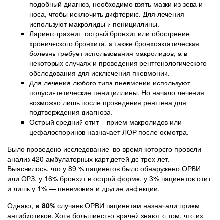
подобный диагноз, необходимо взять мазки из зева и
носа, чтобы исключить дифтерию. Для лечения
используют макролиды и пенициллины.
Ларинготрахеит, острый бронхит или обострение
хронического бронхита, а также бронхоэктатическая
болезнь требует использования макролидов, а в
некоторых случаях и проведения рентгенологического
обследования для исключения пневмонии.
Для лечения любого типа пневмонии используют
полусинтетические пенициллины. Но начало лечения
возможно лишь после проведения рентгена для
подтверждения диагноза.
Острый средний отит – прием макролидов или
цефалоспоринов назначает ЛОР после осмотра.
Было проведено исследование, во время которого провели
анализ 420 амбулаторных карт детей до трех лет.
Выяснилось, что у 89 % пациентов было обнаружено ОРВИ
или ОРЗ, у 16% бронхит в острой форме, у 3% пациентов отит
и лишь у 1% — пневмония и другие инфекции.
Однако,
в 80%
случаев ОРВИ пациентам назначали прием
антибиотиков. Хотя большинство врачей знают о том, что их