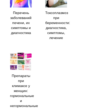
Токсоплазмоз
Перечень
при
заболеваний
беременности:
печени, их
диагностика,
симптомы и
симптомы,
диагностика
лечение
Препараты
при
климаксе у
женщин:
гормональные
и
негормональные