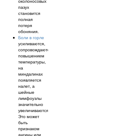
околоносовых
пазух
становится
полная
потеря
обоняния.
Боли в горле
усиливаются,
сопровождаются
повышением
температуры,
на
миндалинах
появляется
налет, а
шейные
лимфоузлы
значительно
увеличиваются.
Это может
быть
признаком
ангины или