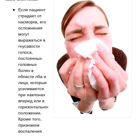
Если пациент
страдает от
насморка, его
осложнения
могут
выражаться в
гнусавости
голоса,
постоянных
головных
болях в
области лба и
лица, которые
усиливаются
при наклонах
вперед или в
горизонтальном
положении.
Кроме того,
признаком
воспаления