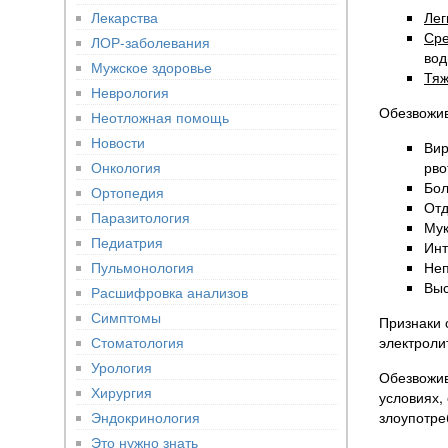
Лекарства
Лег
Ср
ЛОР-заболевания
вод
Мужское здоровье
Тя
Неврология
Обезвожив
Неотложная помощь
Новости
Вир
Онкология
рво
Бол
Ортопедия
Отд
Паразитология
Мук
Педиатрия
Инт
Пульмонология
Неп
Выс
Расшифровка анализов
Симптомы
Признаки 
Стоматология
электроли
Урология
Обезвожив
Хирургия
условиях,
Эндокринология
злоупотре
Это нужно знать