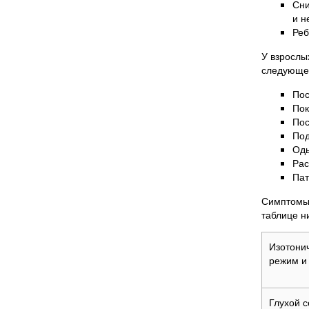
Сни
и н
Реб
У взрослы
следующе
Пос
Пок
Пос
Под
Од
Рас
Пат
Симптомы 
таблице н
Изотони
режим и 
Глухой 