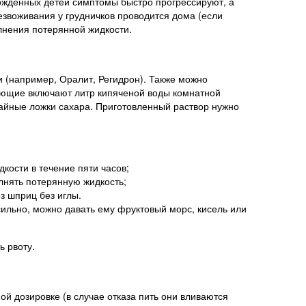
рожденных детей симптомы быстро прогрессируют, а
езвоживания у грудничков проводится дома (если
лнения потерянной жидкости.
 (например, Оралит, Регидрон). Также можно
ляющие включают литр кипяченой воды комнатной
чайные ложки сахара. Приготовленный раствор нужно
кости в течение пяти часов;
лнять потерянную жидкость;
з шприц без иглы.
ильно, можно давать ему фруктовый морс, кисель или
ь рвоту.
й дозировке (в случае отказа пить они вливаются