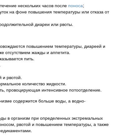
 течение нескольких часов после
поноса
;
суток на фоне повышения температуры или отказа от
продолжительной диареи или рвоты.
ровождаются повышением температуры, диареей и
же отсутствием жажды и аппетита.
казывается пить.
.
 и рвотой.
ормальное количество жидкости.
сть, провоцирующая интенсивное потоотделение.
анизме содержится больше воды, а водно-
оды в организм при определенных экстремальных
оносом, рвотой и повышением температуры, а также
медикаментами.