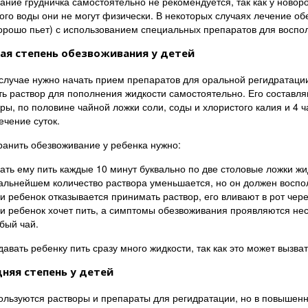
ание грудничка самостоятельно не рекомендуется, так как у ново
ого воды они не могут физически. В некоторых случаях лечение об
орошо пьет) с использованием специальных препаратов для воспо
ая степень обезвоживания у детей
случае нужно начать прием препаратов для оральной регидратации
ть раствор для пополнения жидкости самостоятельно. Его состав
ры, по половине чайной ложки соли, соды и хлористого калия и 4 
ечение суток.
ранить обезвоживание у ребенка нужно:
ать ему пить каждые 10 минут буквально по две столовые ложки жид
альнейшем количество раствора уменьшается, но он должен воспо
и ребенок отказывается принимать раствор, его вливают в рот чере
и ребенок хочет пить, а симптомы обезвоживания проявляются нес
бый чай.
авать ребенку пить сразу много жидкости, так как это может вызват
няя степень у детей
ользуются растворы и препараты для регидратации, но в повышенно