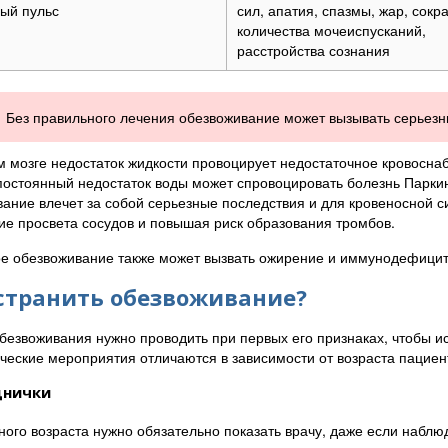
ый пульс
сил, апатия, спазмы, жар, сок
количества мочеиспусканий,
расстройства сознания
Без правильного лечения обезвоживание может вызывать серьезн
м мозге недостаток жидкости провоцирует недостаточное кровосн
остоянный недостаток воды может спровоцировать болезнь Паркин
ание влечет за собой серьезные последствия и для кровеносной си
е просвета сосудов и повышая риск образования тромбов.
е обезвоживание также может вызвать ожирение и иммунодефицит
странить обезвоживание?
безвоживания нужно проводить при первых его признаках, чтобы и
ческие мероприятия отличаются в зависимости от возраста пациен
днички
ного возраста нужно обязательно показать врачу, даже если наблю