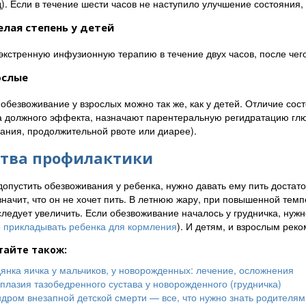
д). Если в течение шести часов не наступило улучшение состояния,
лая степень у детей
экстренную инфузионную терапию в течение двух часов, после че
ослые
 обезвоживание у взрослых можно так же, как у детей. Отличие со
а должного эффекта, назначают парентеральную регидратацию гл
ания, продолжительной рвоте или диарее).
ства профилактики
допустить обезвоживания у ребенка, нужно давать ему пить достат
 значит, что он не хочет пить. В летнюю жару, при повышенной тем
следует увеличить. Если обезвоживание началось у грудничка, нужн
 прикладывать ребенка для кормления
). И детям, и взрослым рек
тайте також:
янка яичка у мальчиков, у новорожденных: лечение, осложнения
плазия тазобедренного сустава у новорожденного (грудничка)
дром внезапной детской смерти — все, что нужно знать родителям