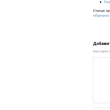
Пне
Статью пр
«
Причини 
Добави
Ваш адрес e