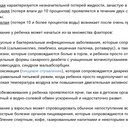
кая
характеризуется незначительной потерей жидкости, зачастую в
едняя
(потеря влаги до 10 процентов) проявляется в течение двух 
ы;
желая
(потеря 10 и более процентов воды) возникает после очень 
ание у ребенка может начаться из-за множества факторов:
усные и бактериальные инфекционные заболевания, которые соп
той (сальмонеллез, лямблиоз, кишечная палочка, ротавирус), а так
езни, которые сопровождаются болью в горле, и ребенок просто от
ельные формы сахарного диабета с учащенным мочеиспусканием
овисцидоз, синдром мальабсорбции.
оксикация (
пищевое отравление
), которая сопровождается диареей
равильный питьевой режим, когда ребенок просто недополучает н
окая температура воздуха или повышенная двигательная активно
обезвоживания у ребенка проявляются ярче, так как в детском орг
тный и водно-солевой обмен ускоренный и недостаточно развит.
ание у взрослых может спровоцировать обычное непоступление в
 острые болезни органов пищеварения, которые сопровождаются п
бление спиртным, кофе, газированными напитками и некоторыми 