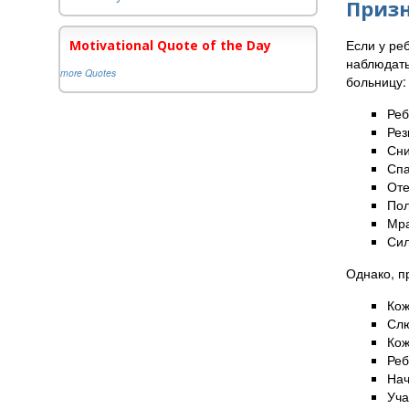
Призн
Если у ре
Motivational Quote of the Day
наблюдать
more Quotes
больницу:
Реб
Рез
Сни
Спа
Оте
Пол
Мра
Сил
Однако, п
Кож
Слю
Кож
Реб
Нач
Уча