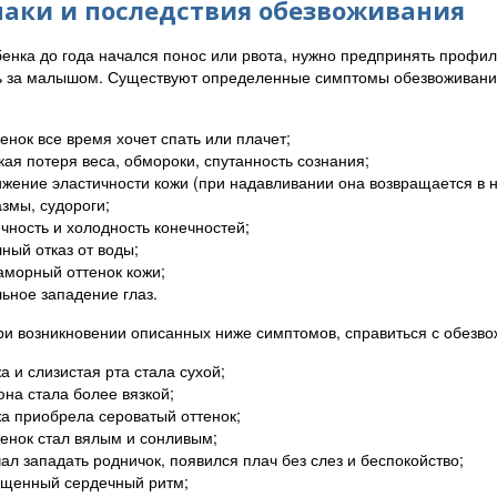
аки и последствия обезвоживания
бенка до года начался понос или рвота, нужно предпринять профи
 за малышом. Существуют определенные симптомы обезвоживания 
енок все время хочет спать или плачет;
кая потеря веса, обмороки, спутанность сознания;
жение эластичности кожи (при надавливании она возвращается в н
змы, судороги;
чность и холодность конечностей;
ный отказ от воды;
морный оттенок кожи;
ьное западение глаз.
ри возникновении описанных ниже симптомов, справиться с обезв
а и слизистая рта стала сухой;
на стала более вязкой;
а приобрела сероватый оттенок;
енок стал вялым и сонливым;
ал западать родничок, появился плач без слез и беспокойство;
щенный сердечный ритм;