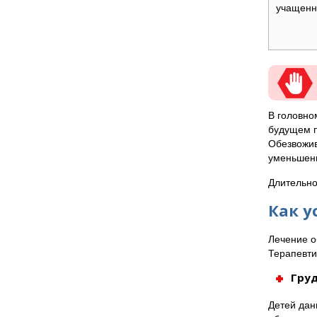
учащенн
В головно
будущем п
Обезвожив
уменьшени
Длительно
Как у
Лечение о
Терапевти
Гру
Детей дан