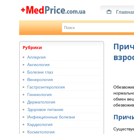
Главна
Прич
Рубрики
взро
Аллергия
Ангиология
Болезни глаз
Венерология
Гастроэнтерология
Обезвожив
нормально
Гинекология
обмен вещ
Дерматология
обезвожив
Здоровое питание
Причи
Инфекционные болезни
Кардиология
Существуе
Косметология