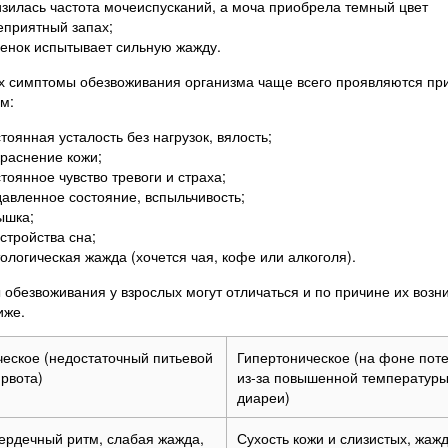
зилась частота мочеиспусканий, а моча приобрела темный цвет
еприятный запах;
енок испытывает сильную жажду.
х симптомы обезвоживания организма чаще всего проявляются пр
м:
тоянная усталость без нагрузок, вялость;
раснение кожи;
тоянное чувство тревоги и страха;
авленное состояние, вспыльчивость;
ышка;
стройства сна;
ологическая жажда (хочется чая, кофе или алкоголя).
обезвоживания у взрослых могут отличаться и по причине их воз
иже.
ческое (недостаточный питьевой
Гипертоническое (на фоне пот
рвота)
из-за повышенной температуры
диареи)
сердечный ритм, слабая жажда,
Сухость кожи и слизистых, жажд