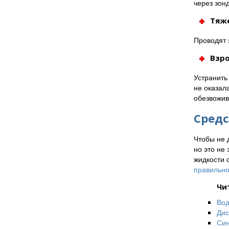
через зон
Тяже
Проводят 
Взр
Устранить
не оказал
обезвожив
Сред
Чтобы не 
но это не
жидкости 
правильно
Чи
Вод
Дис
Син