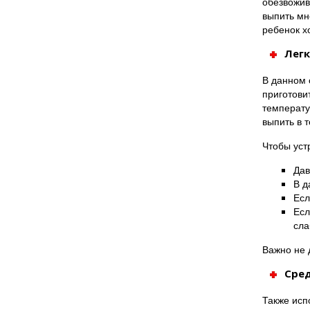
обезвожив
выпить мн
ребенок х
Легк
В данном 
приготови
температу
выпить в т
Чтобы уст
Дав
В д
Есл
Есл
сла
Важно не д
Сред
Также исп