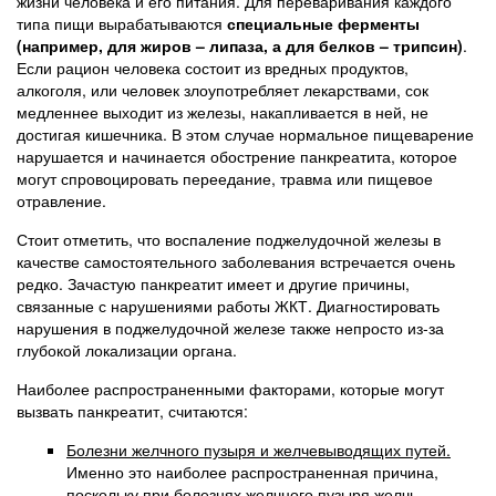
жизни человека и его питания. Для переваривания каждого
типа пищи вырабатываются
специальные ферменты
(например, для жиров – липаза, а для белков – трипсин)
.
Если рацион человека состоит из вредных продуктов,
алкоголя, или человек злоупотребляет лекарствами, сок
медленнее выходит из железы, накапливается в ней, не
достигая кишечника. В этом случае нормальное пищеварение
нарушается и начинается обострение панкреатита, которое
могут спровоцировать переедание, травма или пищевое
отравление.
Стоит отметить, что воспаление поджелудочной железы в
качестве самостоятельного заболевания встречается очень
редко. Зачастую панкреатит имеет и другие причины,
связанные с нарушениями работы ЖКТ. Диагностировать
нарушения в поджелудочной железе также непросто из-за
глубокой локализации органа.
Наиболее распространенными факторами, которые могут
вызвать панкреатит, считаются:
Болезни желчного пузыря и желчевыводящих путей.
Именно это наиболее распространенная причина,
поскольку при болезнях желчного пузыря желчь