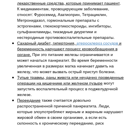
лекарственные средства, которые принимает пациент
.
К медикаментам, провоцирующим заболевание,
относят: Фуросемид, Азатиоприн, Тетрациклин,
Метронидазол, гормональные препараты с
эстрогенами, глюкокортикостероиды, ингибиторы,
сульфаниламиды, тиазидные диуретики и
нестеродиные противовоспалительные препараты.
Сахарный диабет, гипертония,
атеросклероз сосудов
и
беременность нарушают процесс кровообращения в
органе.
При это питание железы ограничивается и
может начаться панкреатит. Во время беременности
увеличенная в размерах матка начинает давить на
железу, что может вызвать острый приступ болезни.
Тупые травмы, раны живота или неудачно проведенные
операции на кишечнике или желчном пузыре
могут
запустить воспалительный процесс в поджелудочной
железе.
Переедание
также считается довольно
распространенной причиной панкреатита. Люди,
которые злоупотребляют жирным и жареным нарушают
жировой обмен в своем организме, а если есть
склонность к хроническому перееданию, риск