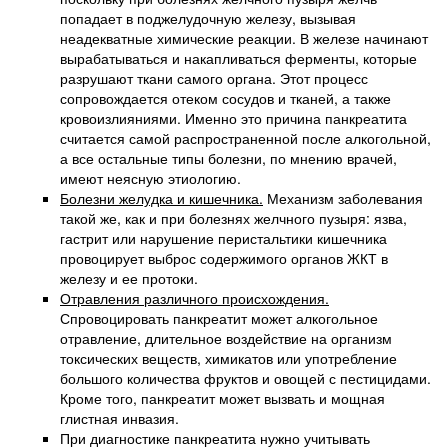
попадает в поджелудочную железу, вызывая
неадекватные химические реакции. В железе начинают
вырабатываться и накапливаться ферменты, которые
разрушают ткани самого органа. Этот процесс
сопровождается отеком сосудов и тканей, а также
кровоизлияниями. Именно это причина панкреатита
считается самой распространенной после алкогольной,
а все остальные типы болезни, по мнению врачей,
имеют неясную этиологию.
Болезни желудка и кишечника.
Механизм заболевания
такой же, как и при болезнях желчного пузыря: язва,
гастрит или нарушение перистальтики кишечника
провоцирует выброс содержимого органов ЖКТ в
железу и ее протоки.
Отравления различного происхождения.
Спровоцировать панкреатит может алкогольное
отравление, длительное воздействие на организм
токсических веществ, химикатов или употребление
большого количества фруктов и овощей с пестицидами.
Кроме того, панкреатит может вызвать и мощная
глистная инвазия.
При диагностике панкреатита нужно учитывать