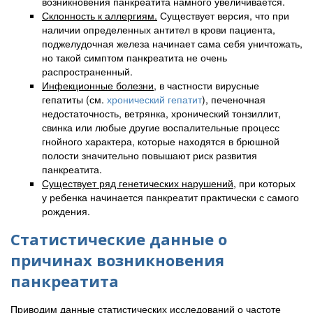
возникновения панкреатита намного увеличивается.
Склонность к аллергиям.
Существует версия, что при
наличии определенных антител в крови пациента,
поджелудочная железа начинает сама себя уничтожать,
но такой симптом панкреатита не очень
распространенный.
Инфекционные болезни
, в частности вирусные
гепатиты (см.
хронический гепатит
), печеночная
недостаточность, ветрянка, хронический тонзиллит,
свинка или любые другие воспалительные процесс
гнойного характера, которые находятся в брюшной
полости значительно повышают риск развития
панкреатита.
Существует ряд генетических нарушений
, при которых
у ребенка начинается панкреатит практически с самого
рождения.
Статистические данные о
причинах возникновения
панкреатита
Приводим данные статистических исследований о частоте