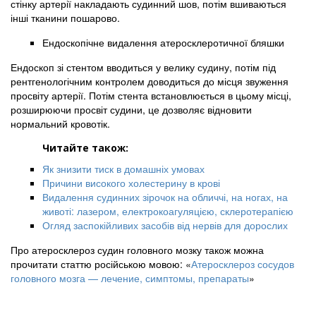
стінку артерії накладають судинний шов, потім вшиваються
інші тканини пошарово.
Ендоскопічне видалення атеросклеротичної бляшки
Ендоскоп зі стентом вводиться у велику судину, потім під
рентгенологічним контролем доводиться до місця звуження
просвіту артерії. Потім стента встановлюється в цьому місці,
розширюючи просвіт судини, це дозволяє відновити
нормальний кровотік.
Читайте також:
Як знизити тиск в домашніх умовах
Причини високого холестерину в крові
Видалення судинних зірочок на обличчі, на ногах, на
животі: лазером, електрокоагуляцією, склеротерапією
Огляд заспокійливих засобів від нервів для дорослих
Про атеросклероз судин головного мозку також можна
прочитати статтю російською мовою: «
Атеросклероз сосудов
головного мозга — лечение, симптомы, препараты
»