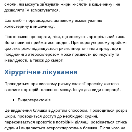
смоли, які можуть зв’язувати жирні кислоти в кишечнику і не
дозволяти їм всмоктуватися.
Езетеміб – перешкоджає активному всмоктуванню
холестерину в кишечнику.
Гіпотензивні препарати, ліки, що знижують артеріальний тиск.
Вони повинні прийматися щодня. При нерегулярному прийомі
цих ліків різко підвищується ризик гіпертонічного кризу, що в
поєднанні з атеросклерозом може призвести до інсульту та
інвалідності, а також до смерті.
Хірургічне лікування
Проводиться при високому ризику оклюзії просвіту життєво
важливих артерій головного мозку. Існує два види операцій:
Ендартеректомія
Це видалення бляшки відкритим способом. Проводиться розріз
шкіри, проводиться доступ до необхідної судині,
перекривається кровотік в потрібній ділянці, розсікається стінка
судини і видаляється атеросклеротична бляшка. Після чого на