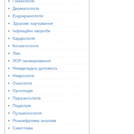
Гінекологія
Дерматологія
Ендокринологія
Здорове харчування
Інфекційні хвороби
Кардіологія
Косметологія
Ліки
ЛОР-захворювання
Невідкладна допомога
Неврологія
Онкологія
Ортопедія
Паразитологія
Педіатрія
Пульмонологія
Розшифровка аналізів
Симптоми