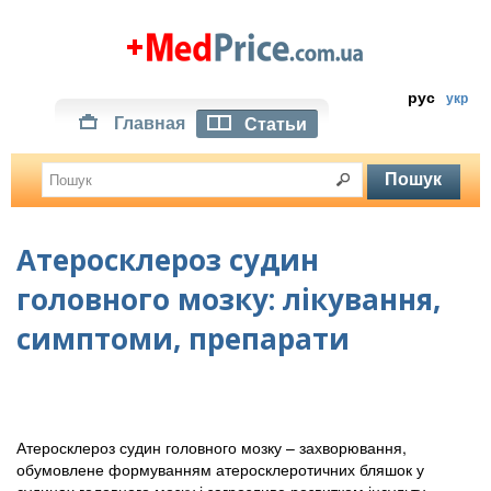
рус
укр
Главная
Статьи
Атеросклероз судин
головного мозку: лікування,
симптоми, препарати
Атеросклероз судин головного мозку – захворювання,
обумовлене формуванням атеросклеротичних бляшок у