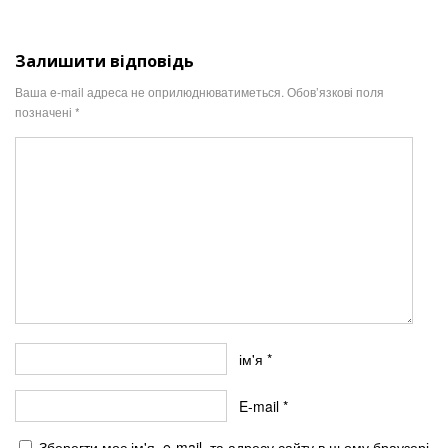
Залишити відповідь
Ваша e-mail адреса не оприлюднюватиметься.
Обов’язкові поля
позначені
*
ім'я
*
E-mail
*
Зберегти моє ім'я, e-mail, та адресу сайту в цьому браузері