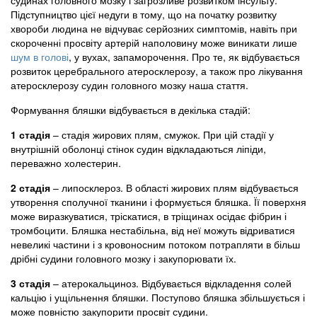
судинах головного мозку і загрозливе розвитком інсульту.
Підступництво цієї недуги в тому, що на початку розвитку
хвороби людина не відчуває серйозних симптомів, навіть при
скороченні просвіту артерій наполовину може виникати лише
шум в голові
, у вухах, запаморочення. Про те, як відбувається
розвиток церебрального атеросклерозу, а також про лікування
атеросклерозу судин головного мозку наша стаття.
Формування бляшки відбувається в декілька стадій:
1 стадія
– стадія жирових плям, смужок. При цій стадії у
внутрішній оболонці стінок судин відкладаються ліпіди,
переважно холестерин.
2 стадія
– липосклероз. В області жирових плям відбувається
утворення сполучної тканини і формується бляшка. Її поверхня
може виразкуватися, тріскатися, в тріщинах осідає фібрин і
тромбоцити. Бляшка нестабільна, від неї можуть відриватися
невеликі частини і з кровоносним потоком потрапляти в більш
дрібні судини головного мозку і закупорювати їх.
3 стадія
– атерокальциноз. Відбувається відкладення солей
кальцію і ущільнення бляшки. Поступово бляшка збільшується і
може повністю закупорити просвіт судини.