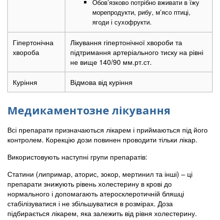
Обов’язково потрібно вживати в їжу
морепродукти, рибу, м’ясо птиці,
ягоди і сухофрукти.
Гіпертонічна
Лікування гіпертонічної хвороби та
хвороба
підтримання артеріального тиску на рівні
не вище 140/90 мм.рт.ст.
Куріння
Відмова від куріння
Медикаментозне лікування
Всі препарати призначаються лікарем і приймаються під його
контролем. Корекцію дози повинен проводити тільки лікар.
Використовують наступні групи препаратів:
Статини (липримар, аторис, зокор, мертинил та інші) – ці
препарати знижують рівень холестерину в крові до
нормального і допомагають атеросклеротичній бляшці
стабілізуватися і не збільшуватися в розмірах. Доза
підбирається лікарем, яка залежить від рівня холестерину.