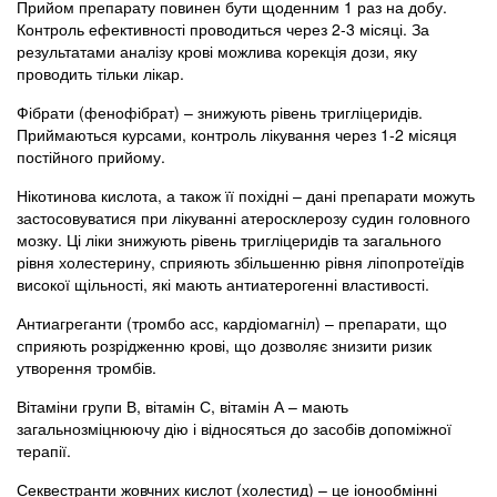
Прийом препарату повинен бути щоденним 1 раз на добу.
Контроль ефективності проводиться через 2-3 місяці. За
результатами аналізу крові можлива корекція дози, яку
проводить тільки лікар.
Фібрати (фенофібрат) – знижують рівень тригліцеридів.
Приймаються курсами, контроль лікування через 1-2 місяця
постійного прийому.
Нікотинова кислота, а також її похідні – дані препарати можуть
застосовуватися при лікуванні атеросклерозу судин головного
мозку. Ці ліки знижують рівень тригліцеридів та загального
рівня холестерину, сприяють збільшенню рівня ліпопротеїдів
високої щільності, які мають антиатерогенні властивості.
Антиагреганти (тромбо асс, кардіомагніл) – препарати, що
сприяють розрідженню крові, що дозволяє знизити ризик
утворення тромбів.
Вітаміни групи В, вітамін С, вітамін А – мають
загальнозміцнюючу дію і відносяться до засобів допоміжної
терапії.
Секвестранти жовчних кислот (холестид) – це іонообмінні