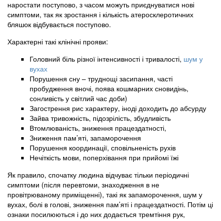
наростати поступово, з часом можуть приєднуватися нові
симптоми, так як зростання і кількість атеросклеротичних
бляшок відбувається поступово.
Характерні такі клінічні прояви:
Головний біль різної інтенсивності і тривалості,
шум у
вухах
Порушення сну – труднощі засипання, часті
пробудження вночі, поява кошмарних сновидінь,
сонливість у світлий час доби)
Загострення рис характеру, іноді доходить до абсурду
Зайва тривожність, підозрілість, збудливість
Втомлюваність, зниження працездатності,
Зниження пам’яті, запаморочення
Порушення координації, сповільненість рухів
Нечіткість мови, поперхівання при прийомі їжі
Як правило, спочатку людина відчуває тільки періодичні
симптоми (після перевтоми, знаходження в не
провітрюваному приміщенні), такі як запаморочення, шум у
вухах, болі в голові, зниження пам’яті і працездатності. Потім ці
ознаки посилюються і до них додається тремтіння рук,