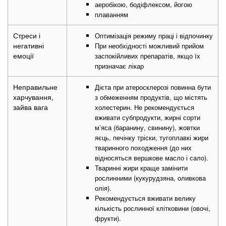
аеробікою, бодіфлексом, йогою
плаванням
Стреси і
Оптимізація режиму праці і відпочинку
негативні
При необхідності можливий прийом
емоції
заспокійливих препаратів, якщо їх
призначає лікар
Неправильне
Дієта при атеросклерозі повинна бути
харчування,
з обмеженням продуктів, що містять
зайва вага
холестерин. Не рекомендується
вживати субпродукти, жирні сорти
м’яса (баранину, свинину), жовтки
яєць, печінку тріски, тугоплавкі жири
тваринного походження (до них
відносяться вершкове масло і сало).
Тваринні жири краще замінити
рослинними (кукурудзяна, оливкова
олія).
Рекомендується вживати велику
кількість рослинної клітковини (овочі,
фрукти).