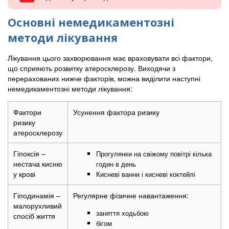
Основні немедикаментозні
методи лікування
Лікування цього захворювання має враховувати всі фактори,
що сприяють розвитку атеросклерозу. Виходячи з
перерахованих нижче факторів, можна виділити наступні
немедикаментозні методи лікування:
Фактори
Усунення фактора ризику
ризику
атеросклерозу
Гіпоксія –
Прогулянки на свіжому повітрі кілька
нестача кисню
годин в день
у крові
Кисневі ванни і кисневі коктейлі
Гіподинамія –
Регулярне фізичне навантаження:
малорухливий
заняття ходьбою
спосіб життя
бігом