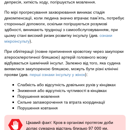
депресія, хиткість ходу, погіршується мовлення.
По мірі прогресування захворювання виникає стадія
декомпенсації, коли людина значно втрачає пам’ять, потребує
сторонньої допомоги, оскільки погіршуються розумові
здібності, виникають труднощі з самообслуговуванням, при
цьому стані високий ризик розвитку інсульту (див.
ознаки
мікроінсульту
).
При облітерації (повне припинення кровотоку через закупорки
атеросклеротичної бляшкою) артерій головного мозку
відбувається ішемічний інсульт. Залежно від того, яка судина
виявилася закупореною бляшкою, можуть бути різні клінічні
прояви (див.
перші ознаки інсульту у жінок
):
Слабкість або відсутність довільних рухів у кінцівках
Зниження або відсутність чутливості в кінцівках
Порушення мовлення
Сильне запаморочення та втрата координації
Порушення ковтання
Цікавий факт: Кров в організмі протягом доби
долає сумарна відстань близько 97 000 км.