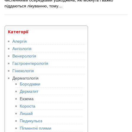
піддаються лікуванню, тому…
Категорії
Алергія
Ангіологія
Венерологія
Гастроентерологія
Гінекологія
Дерматологія
Бородавки
Дерматит
Екзема
Короста
Лишай
Педикульоз
Пігментні плями