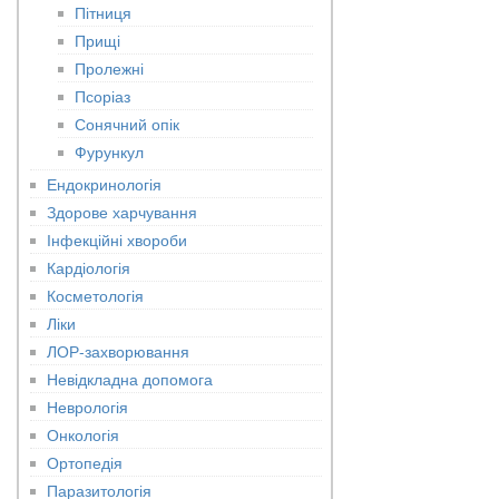
Пітниця
Прищі
Пролежні
Псоріаз
Сонячний опік
Фурункул
Ендокринологія
Здорове харчування
Інфекційні хвороби
Кардіологія
Косметологія
Ліки
ЛОР-захворювання
Невідкладна допомога
Неврологія
Онкологія
Ортопедія
Паразитологія