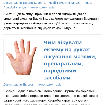
Дерматологія
,
Екзема
,
Короста
,
Лишай
,
Пігментні плями
,
Пітниця
,
Прищі
,
Фурункул
-
немає коментарів
Зміст: Види висипу і причини її появи Алгоритм дій при
виявленні висипки Висип інфекційного походження Висипання
у новонароджених Алергічні реакції Висип при атопічному
дерматиті Висипання від укусів комах Якщо на…
Чим лікувати
екзему на руках:
лікування мазями,
препаратами,
народними
засобами
Дерматологія
,
Екзема
-
немає коментарів
Екзема – одне з найбільш поширених шкірних захворювань,
яке являє собою нервово-алергічне запалення верхніх шарів
шкіри хронічного характеру. Хвороба характеризується
численними осередками ушкоджень, які мокнуть і важко