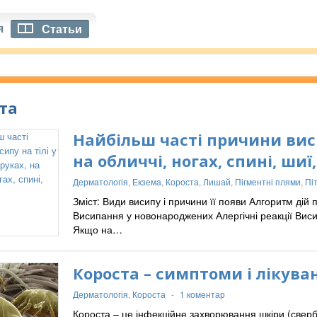
я
Статьи
та
Найбільш часті причини виси
на обличчі, ногах, спині, шиї
Дерматологія
,
Екзема
,
Короста
,
Лишай
,
Пігментні плями
,
Пі
Зміст: Види висипу і причини її появи Алгоритм ді
Висипання у новонароджених Алергічні реакції Виси
Якщо на…
Короста – симптоми і лікува
Дерматологія
,
Короста
-
1 коментар
Короста – це інфекційне захворювання шкіри (свер