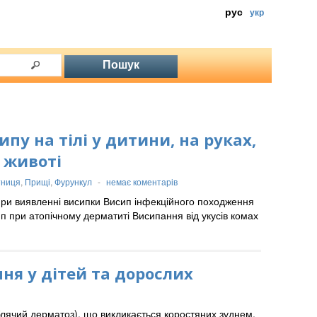
рус
укр
пу на тілі у дитини, на руках,
, животі
тниця
,
Прищі
,
Фурункул
-
немає коментарів
й при виявленні висипки Висип інфекційного походження
п при атопічному дерматиті Висипання від укусів комах
ння у дітей та дорослих
блячий дерматоз), що викликається коростяних зуднем.