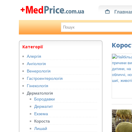
Главна
Корос
Категорії
Алергія
Ангіологія
Венерологія
Гастроентерологія
Гінекологія
Дерматологія
Бородавки
Дерматит
Екзема
Короста
Лишай