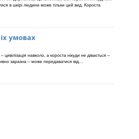
тися в шкірі людини може тільки цей вид. Короста
іх умовах
цивілізація навколо, а короста нікуди не дівається –
а дивно заразна – може передаватися від…