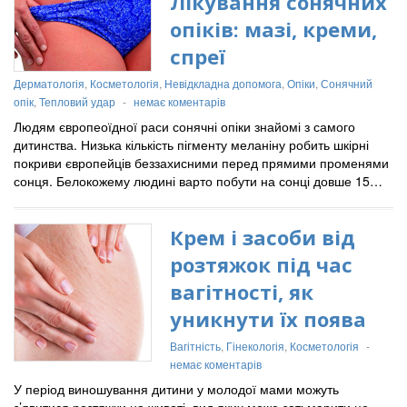
Лікування сонячних
опіків: мазі, креми,
спреї
Дерматологія
,
Косметологія
,
Невідкладна допомога
,
Опіки
,
Сонячний
опік
,
Тепловий удар
-
немає коментарів
Людям європеоїдної раси сонячні опіки знайомі з самого
дитинства. Низька кількість пігменту меланіну робить шкірні
покриви європейців беззахисними перед прямими променями
сонця. Белокожему людині варто побути на сонці довше 15…
Крем і засоби від
розтяжок під час
вагітності, як
уникнути їх поява
Вагітність
,
Гінекологія
,
Косметологія
-
немає коментарів
У період виношування дитини у молодої мами можуть