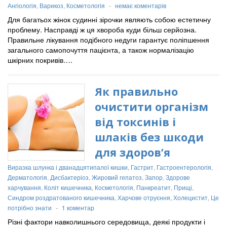
Ангіологія
,
Варикоз
,
Косметологія
-
немає коментарів
Для багатьох жінок судинні зірочки являють собою естетичну
проблему. Насправді ж ця хвороба куди більш серйозна.
Правильне лікування подібного недуги гарантує поліпшення
загального самопочуття пацієнта, а також нормалізацію
шкірних покривів….
Як правильно
очистити організм
від токсинів і
шлаків без шкоди
для здоров’я
Виразка шлунка і дванадцятипалої кишки
,
Гастрит
,
Гастроентерологія
,
Дерматологія
,
Дисбактеріоз
,
Жировий гепатоз
,
Запор
,
Здорове
харчування
,
Коліт кишечника
,
Косметологія
,
Панкреатит
,
Прищі
,
Синдром роздратованого кишечника
,
Харчове отруєння
,
Холецистит
,
Це
потрібно знати
-
1 коментар
Різні фактори навколишнього середовища, деякі продукти і