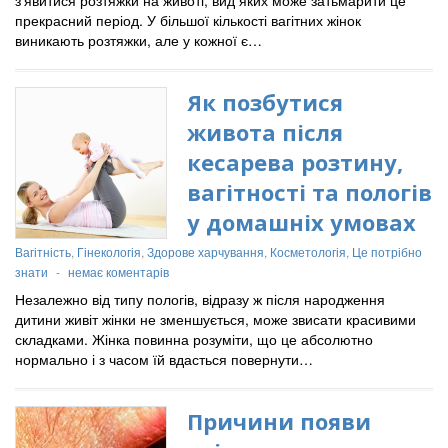
з’явитися розтяжки на животі, вид яких може затьмарити це
прекрасний період. У більшої кількості вагітних жінок
виникають розтяжки, але у кожної є…
Як позбутися
живота після
кесарева розтину,
вагітності та пологів
у домашніх умовах
Вагітність
,
Гінекологія
,
Здорове харчування
,
Косметологія
,
Це потрібно
знати
-
немає коментарів
Незалежно від типу пологів, відразу ж після народження
дитини живіт жінки не зменшується, може звисати красивими
складками. Жінка повинна розуміти, що це абсолютно
нормально і з часом їй вдасться повернути…
Причини появи