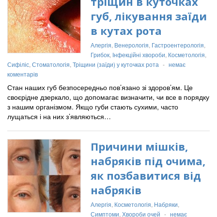
тріщин в куточках
губ, лікування заїди
в кутах рота
Алергія
,
Венерологія
,
Гастроентерологія
,
Грибок
,
Інфекційні хвороби
,
Косметологія
,
Сифіліс
,
Стоматологія
,
Тріщини (заїди) у куточках рота
-
немає
коментарів
Стан наших губ безпосередньо пов’язано зі здоров’ям. Це
своєрідне дзеркало, що допомагає визначити, чи все в порядку
з нашим організмом. Якщо губи стають сухими, часто
лущаться і на них з’являються…
Причини мішків,
набряків під очима,
як позбавитися від
набряків
Алергія
,
Косметологія
,
Набряки
,
Симптоми
,
Хвороби очей
-
немає