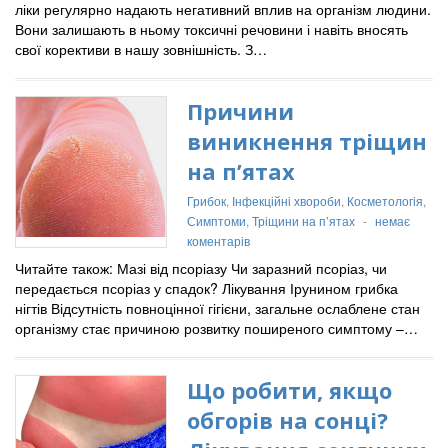
ліки регулярно надають негативний вплив на організм людини.
Вони залишають в ньому токсичні речовини і навіть вносять
свої корективи в нашу зовнішність. З…
Причини
виникнення тріщин
на п’ятах
Грибок
,
Інфекційні хвороби
,
Косметологія
,
Симптоми
,
Тріщини на п’ятах
-
немає
коментарів
Читайте також: Мазі від псоріазу Чи заразний псоріаз, чи
передається псоріаз у спадок? Лікування Ірунином грибка
нігтів Відсутність повноцінної гігієни, загальне ослаблене стан
організму стає причиною розвитку поширеного симптому –…
Що робити, якщо
обгорів на сонці?