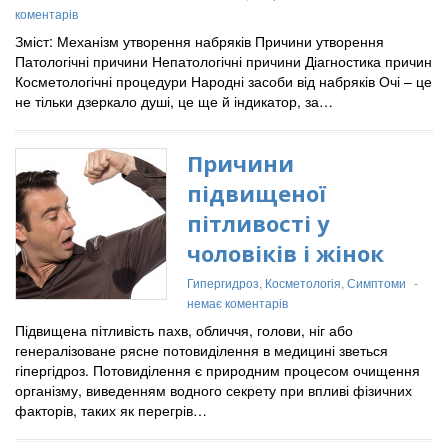
коментарів
Зміст: Механізм утворення набряків Причини утворення
Патологічні причини Непатологічні причини Діагностика причин
Косметологічні процедури Народні засоби від набряків Очі – це
не тільки дзеркало душі, це ще й індикатор, за…
Причини
підвищеної
пітливості у
чоловіків і жінок
Гипергидроз
,
Косметологія
,
Симптоми
-
немає коментарів
Підвищена пітливість пахв, обличчя, голови, ніг або
генералізоване рясне потовиділення в медицині зветься
гіпергідроз. Потовиділення є природним процесом очищення
організму, виведенням водного секрету при впливі фізичних
факторів, таких як перегрів…