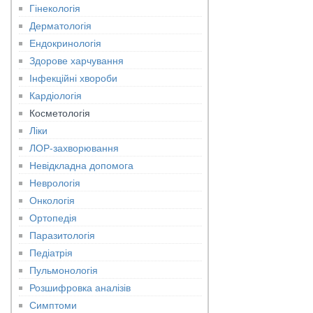
Гінекологія
Дерматологія
Ендокринологія
Здорове харчування
Інфекційні хвороби
Кардіологія
Косметологія
Ліки
ЛОР-захворювання
Невідкладна допомога
Неврологія
Онкологія
Ортопедія
Паразитологія
Педіатрія
Пульмонологія
Розшифровка аналізів
Симптоми