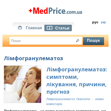
рус
укр
Главная
Статьи
Лімфогранулематоз
Лімфогранулематоз:
симптоми,
лікування, причини,
прогноз
Лімфогранулематоз
,
Онкологія
-
немає
коментарів
Лімфогранулематоз – це важке онкологічне захворювання, що