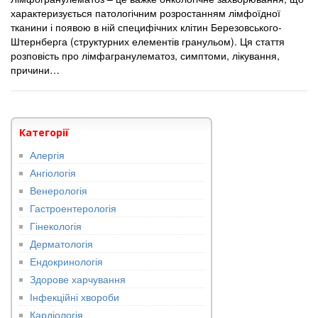
характеризується патологічним розростанням лімфоїдної
тканини і появою в ній специфічних клітин Березовського-
Штернберга (структурних елементів гранульом). Ця стаття
розповість про лімфагранулематоз, симптоми, лікування,
причини…
Категорії
Алергія
Ангіологія
Венерологія
Гастроентерологія
Гінекологія
Дерматологія
Ендокринологія
Здорове харчування
Інфекційні хвороби
Кардіологія