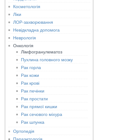
Косметологія
Ліки
ЛОР-захворювання
Невідкладна допомога
Неврологія
Онкологія
Лімфогранулематоз
Пухлина головного мозку
Рак горла
Рак кожи
Рак крові
Рак печінки
Рак простати
Рак прямої кишки
Рак сечового міхура
Рак шлунка
Ортопедія
Паразитологія