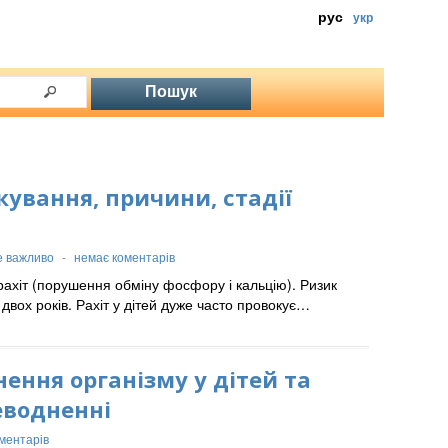
рус
укр
кування, причини, стадії
е важливо
-
немає коментарів
ахіт (порушення обміну фосфору і кальцію). Ризик
двох років. Рахіт у дітей дуже часто провокує…
ення організму у дітей та
еводненні
ментарів