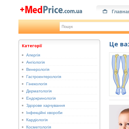
Главна
Це в
Категорії
Алергія
Ангіологія
Венерологія
Гастроентерологія
Гінекологія
Дерматологія
Ендокринологія
Здорове харчування
Інфекційні хвороби
Кардіологія
Косметологія