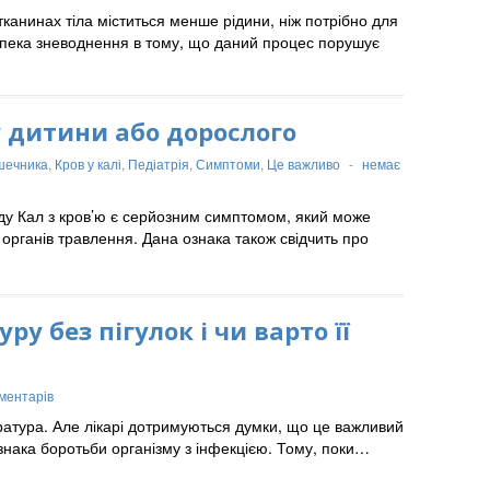
тканинах тіла міститься менше рідини, ніж потрібно для
езпека зневоднення в тому, що даний процес порушує
у дитини або дорослого
ишечника
,
Кров у калі
,
Педіатрія
,
Симптоми
,
Це важливо
-
немає
оду Кал з кров’ю є серйозним симптомом, який може
органів травлення. Дана ознака також свідчить про
 без пігулок і чи варто її
ментарів
ратура. Але лікарі дотримуються думки, що це важливий
знака боротьби організму з інфекцією. Тому, поки…