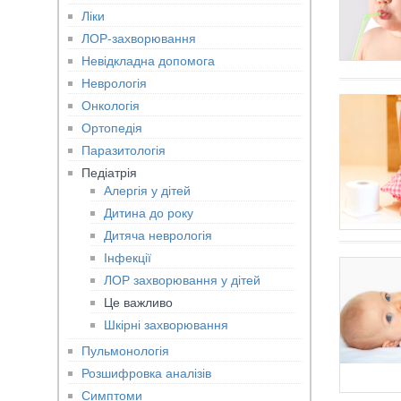
Ліки
ЛОР-захворювання
Невідкладна допомога
Неврологія
Онкологія
Ортопедія
Паразитологія
Педіатрія
Алергія у дітей
Дитина до року
Дитяча неврологія
Інфекції
ЛОР захворювання у дітей
Це важливо
Шкірні захворювання
Пульмонологія
Розшифровка аналізів
Симптоми