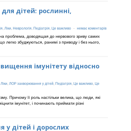
для дітей: рослинні,
ія
,
Ліки
,
Неврологія
,
Педіатрія
,
Це важливо
-
немає коментарів
озна проблема, доводящая до нервового зриву самих
що легко збуджуються, ранимі з приводу і без нього,
двищення імунітету відносно
,
Ліки
,
ЛОР захворювання у дітей
,
Педіатрія
,
Це важливо
,
Це
му. Причому її роль настільки велика, що люди, які
цнити імунітет, і починають приймати різні
я у дітей і дорослих