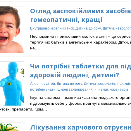
Огляд заспокійливих засобів 
гомеопатичні, кращі
Внутрішньочерепний тиск
,
Дитина до року
,
Дитяча невролог
Неспокійний і примхливий малюк в сім’ї – це серй
терплячих батьків з ангельським характером. Дітки, 
не…
Чи потрібні таблетки для пі
здоровій людині, дитині?
Алергія у дітей
,
Дитина до року
,
Дитяча неврологія
,
Інфекції
потрібно знати
,
Шкірні захворювання
-
немає коментарів
Імунна система – важлива частина людського організ
підтримують себе у формі, прагнуть максимально змі
тозні препарати. Крім…
Лікування харчового отруєнн