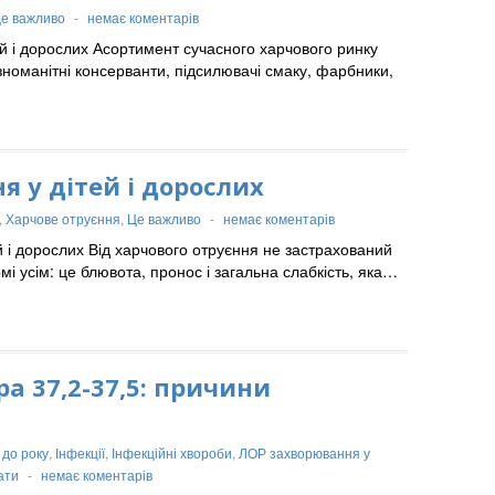
е важливо
-
немає коментарів
й і дорослих Асортимент сучасного харчового ринку
зноманітні консерванти, підсилювачі смаку, фарбники,
 у дітей і дорослих
,
Харчове отруєння
,
Це важливо
-
немає коментарів
й і дорослих Від харчового отруєння не застрахований
мі усім: це блювота, пронос і загальна слабкість, яка…
а 37,2-37,5: причини
 до року
,
Інфекції
,
Інфекційні хвороби
,
ЛОР захворювання у
ати
-
немає коментарів