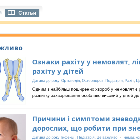
я
Статьи
ажливо
Ознаки рахіту у немовлят, лі
рахіту у дітей
Дитина до року
,
Ортопедія
,
Остеопороз
,
Педіатрія
,
Рахіт
,
Ц
Одним з найбільш поширених хвороб у немовлят є р
розвитку захворювання особливо високий у дітей до 
Причини і симптоми зневодн
дорослих, що робити при зн
Дитина до року
,
Інфекції
,
Педіатрія
,
Це важливо
-
немає ко