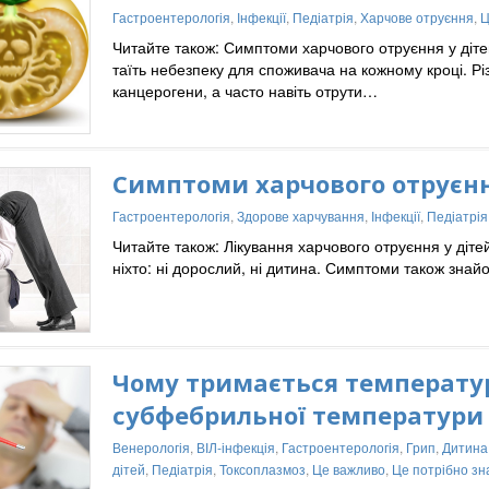
Гастроентерологія
,
Інфекції
,
Педіатрія
,
Харчове отруєння
,
Ц
Читайте також: Симптоми харчового отруєння у діте
таїть небезпеку для споживача на кожному кроці. Рі
канцерогени, а часто навіть отрути…
Симптоми харчового отруєння
Гастроентерологія
,
Здорове харчування
,
Інфекції
,
Педіатрія
Читайте також: Лікування харчового отруєння у діте
ніхто: ні дорослий, ні дитина. Симптоми також знайо
Чому тримається температур
субфебрильної температури
Венерологія
,
ВІЛ-інфекція
,
Гастроентерологія
,
Грип
,
Дитина
дітей
,
Педіатрія
,
Токсоплазмоз
,
Це важливо
,
Це потрібно зн