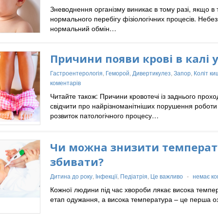
Зневоднення організму виникає в тому разі, якщо в 
нормального перебігу фізіологічних процесів. Неб
нормальний обмін…
Причини появи крові в калі 
Гастроентерологія
,
Геморой
,
Дивертикулез
,
Запор
,
Коліт к
коментарів
Читайте також: Причини кровотечі із заднього прох
свідчити про найрізноманітніших порушення роботи 
розвиток патологічного процесу…
Чи можна знизити температуру
збивати?
Дитина до року
,
Інфекції
,
Педіатрія
,
Це важливо
-
немає ко
Кожної людини під час хвороби лякає висока темпе
етап одужання, а висока температура – це перша о