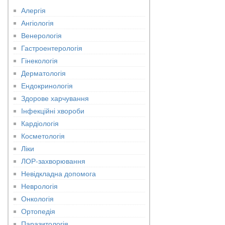
Алергія
Ангіологія
Венерологія
Гастроентерологія
Гінекологія
Дерматологія
Ендокринологія
Здорове харчування
Інфекційні хвороби
Кардіологія
Косметологія
Ліки
ЛОР-захворювання
Невідкладна допомога
Неврологія
Онкологія
Ортопедія
Паразитологія