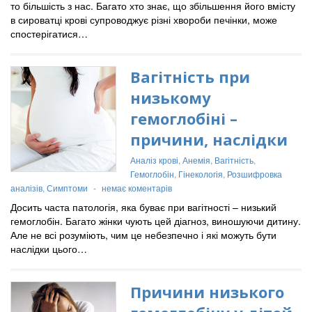
то більшість з нас. Багато хто знає, що збільшення його вмісту
в сироватці крові супроводжує різні хвороби печінки, може
спостерігатися…
Вагітність при
низькому
гемоглобіні –
причини, наслідки
Аналіз крові
,
Анемія
,
Вагітність
,
Гемоглобін
,
Гінекологія
,
Розшифровка
аналізів
,
Симптоми
-
немає коментарів
Досить часта патологія, яка буває при вагітності – низький
гемоглобін. Багато жінки чують цей діагноз, виношуючи дитину.
Але не всі розуміють, чим це небезпечно і які можуть бути
наслідки цього…
Причини низького