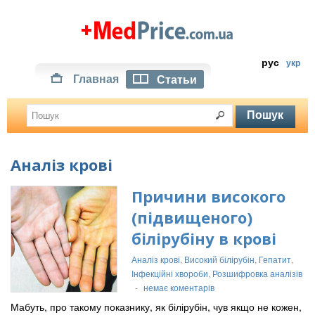
рус
укр
Главная
Статьи
Аналіз крові
Причини високого
(підвищеного)
білірубіну в крові
Аналіз крові
,
Високий білірубін
,
Гепатит
,
Інфекційні хвороби
,
Розшифровка аналізів
-
немає коментарів
Мабуть, про такому показнику, як білірубін, чув якщо не кожен,