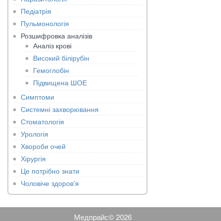
Педіатрія
Пульмонологія
Розшифровка аналізів
Аналіз крові
Високий білірубін
Гемоглобін
Підвищена ШОЕ
Симптоми
Системні захворювання
Стоматологія
Урологія
Хвороби очей
Хірургія
Це потрібно знати
Чоловіче здоров'я
Медпрайс© 2026