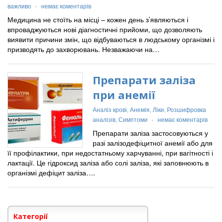
важливо
-
немає коментарів
Медицина не стоїть на місці – кожен день з’являються і
впроваджуються нові діагностичні прийоми, що дозволяють
виявити причини змін, що відбуваються в людському організмі і
призводять до захворювань. Незважаючи на…
Препарати заліза
при анемії
Аналіз крові
,
Анемія
,
Ліки
,
Розшифровка
аналізів
,
Симптоми
-
немає коментарів
Препарати заліза застосовуються у
разі залізодефіцитної анемії або для
її профілактики, при недостатньому харчуванні, при вагітності і
лактації. Це гідроксид заліза або солі заліза, які заповнюють в
організмі дефіцит заліза….
Категорії