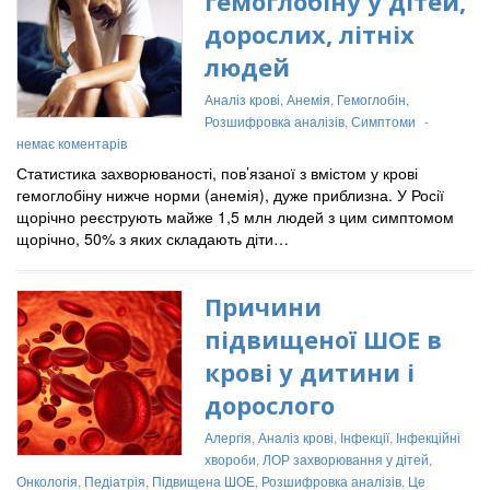
гемоглобіну у дітей,
дорослих, літніх
людей
Аналіз крові
,
Анемія
,
Гемоглобін
,
Розшифровка аналізів
,
Симптоми
-
немає коментарів
Статистика захворюваності, пов’язаної з вмістом у крові
гемоглобіну нижче норми (анемія), дуже приблизна. У Росії
щорічно реєструють майже 1,5 млн людей з цим симптомом
щорічно, 50% з яких складають діти…
Причини
підвищеної ШОЕ в
крові у дитини і
дорослого
Алергія
,
Аналіз крові
,
Інфекції
,
Інфекційні
хвороби
,
ЛОР захворювання у дітей
,
Онкологія
,
Педіатрія
,
Підвищена ШОЕ
,
Розшифровка аналізів
,
Це