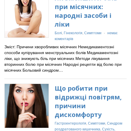
при місячних:
народні засоби і
ліки
Болі
,
Гінекологія
,
Симптоми
-
немає
коментарів
Зміст: Причини хворобливих місячних Немедикаментозні
способи купірування менструальних болів Медикаментозні
ліки, що знижують біль при місячних Методи лікування
вторинних болю при місячних Народні рецепти від болю при
місячних Больовий синдром…
Що робити при
відрижці повітрям,
причини
дискомфорту
Гастроентерологія
,
Симптоми
,
Синдром
роздратованого кишечника
,
Сухість,