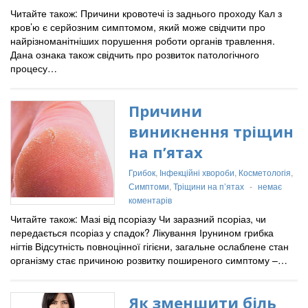
Читайте також: Причини кровотечі із заднього проходу Кал з
кров’ю є серйозним симптомом, який може свідчити про
найрізноманітніших порушення роботи органів травлення.
Дана ознака також свідчить про розвиток патологічного
процесу…
Причини
виникнення тріщин
на п’ятах
Грибок
,
Інфекційні хвороби
,
Косметологія
,
Симптоми
,
Тріщини на п’ятах
-
немає
коментарів
Читайте також: Мазі від псоріазу Чи заразний псоріаз, чи
передається псоріаз у спадок? Лікування Ірунином грибка
нігтів Відсутність повноцінної гігієни, загальне ослаблене стан
організму стає причиною розвитку поширеного симптому –…
Як зменшити біль