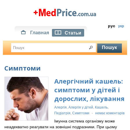
рус
укр
Главная
Статьи
Симптоми
Алергічний кашель:
симптоми у дітей і
дорослих, лікування
Алергія
,
Алергія у дітей
,
Кашель
,
Педіатрія
,
Симптоми
-
немає коментарів
Імунна система організму може
неадекватно реагувати на зовнішні подразники. При цьому