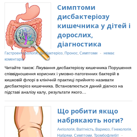
Симптоми
дисбактеріозу
кишечника у дітей і
дорослих,
діагностика
Гастроентерологія
,
Дисбактеріоз
,
Пронос
,
Симптоми
-
немає
коментарів
Читайте також: Лікування дисбактеріозу кишечника Порушення
співвідношення корисних і умовно-патогенних бактерій в
кишковій флорі в клінічній практиці прийнято називати
дисбактеріоз кишечника. Встановлюється даний діагноз на
підставі аналізу калу, результати якого…
Що робити якщо
набрякають ноги?
Ангіологія
,
Вагітність
,
Варикоз
,
Гінекологія
,
Набряки
,
Симптоми
,
Тромбофлебіт
-