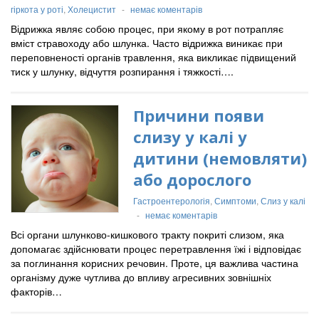
гіркота у роті
,
Холецистит
-
немає коментарів
Відрижка являє собою процес, при якому в рот потрапляє
вміст стравоходу або шлунка. Часто відрижка виникає при
переповненості органів травлення, яка викликає підвищений
тиск у шлунку, відчуття розпирання і тяжкості….
Причини появи
слизу у калі у
дитини (немовляти)
або дорослого
Гастроентерологія
,
Симптоми
,
Слиз у калі
-
немає коментарів
Всі органи шлунково-кишкового тракту покриті слизом, яка
допомагає здійснювати процес перетравлення їжі і відповідає
за поглинання корисних речовин. Проте, ця важлива частина
організму дуже чутлива до впливу агресивних зовнішніх
факторів…