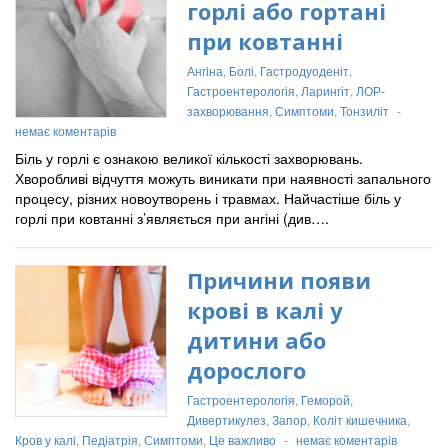
горлі або гортані
при ковтанні
Ангіна
,
Болі
,
Гастродуоденіт
,
Гастроентерологія
,
Ларингіт
,
ЛОР-
захворювання
,
Симптоми
,
Тонзиліт
-
немає коментарів
Біль у горлі є ознакою великої кількості захворювань.
Хворобливі відчуття можуть виникати при наявності запального
процесу, різних новоутворень і травмах. Найчастіше біль у
горлі при ковтанні з’являється при ангіні (див….
Причини появи
крові в калі у
дитини або
дорослого
Гастроентерологія
,
Геморой
,
Дивертикулез
,
Запор
,
Коліт кишечника
,
Кров у калі
,
Педіатрія
,
Симптоми
,
Це важливо
-
немає коментарів