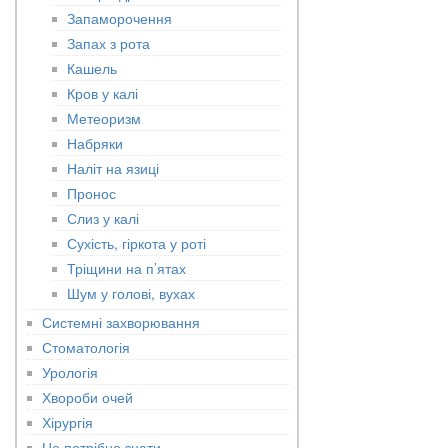
Запаморочення
Запах з рота
Кашель
Кров у калі
Метеоризм
Набряки
Наліт на язиці
Пронос
Слиз у калі
Сухість, гіркота у роті
Тріщини на п’ятах
Шум у голові, вухах
Системні захворювання
Стоматологія
Урологія
Хвороби очей
Хірургія
Це потрібно знати