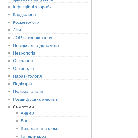
Інфекційні хвороби
Кардіологія
Косметологія
Ліки
ЛОР-захворювання
Невідкладна допомога
Неврологія
Онкологія
Ортопедія
Паразитологія
Педіатрія
Пульмонологія
Розшифровка аналізів
Симптоми
Анемія
Болі
Випадання волосся
Гипергидроз