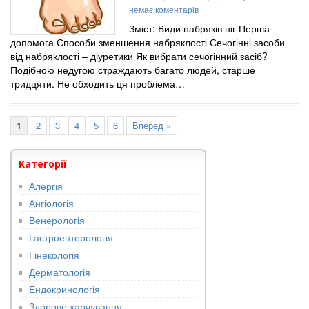
немає коментарів
Зміст: Види набряків ніг Перша
допомога Способи зменшення набряклості Сечогінні засоби
від набряклості – діуретики Як вибрати сечогінний засіб?
Подібною недугою страждають багато людей, старше
тридцяти. Не обходить ця проблема…
1
2
3
4
5
6
Вперед »
Категорії
Алергія
Ангіологія
Венерологія
Гастроентерологія
Гінекологія
Дерматологія
Ендокринологія
Здорове харчування