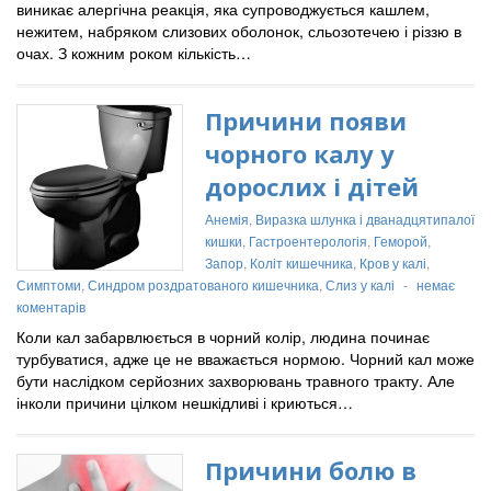
виникає алергічна реакція, яка супроводжується кашлем,
нежитем, набряком слизових оболонок, сльозотечею і різзю в
очах. З кожним роком кількість…
Причини появи
чорного калу у
дорослих і дітей
Анемія
,
Виразка шлунка і дванадцятипалої
кишки
,
Гастроентерологія
,
Геморой
,
Запор
,
Коліт кишечника
,
Кров у калі
,
Симптоми
,
Синдром роздратованого кишечника
,
Слиз у калі
-
немає
коментарів
Коли кал забарвлюється в чорний колір, людина починає
турбуватися, адже це не вважається нормою. Чорний кал може
бути наслідком серйозних захворювань травного тракту. Але
інколи причини цілком нешкідливі і криються…
Причини болю в