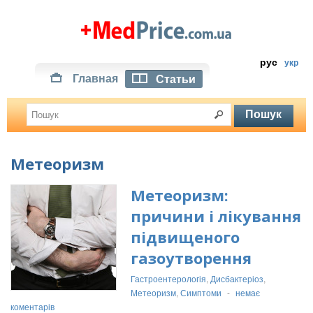
рус
укр
Главная
Статьи
Метеоризм
Метеоризм:
причини і лікування
підвищеного
газоутворення
Гастроентерологія
,
Дисбактеріоз
,
Метеоризм
,
Симптоми
-
немає
коментарів