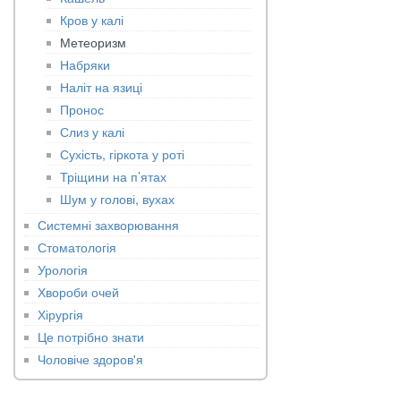
Кров у калі
Метеоризм
Набряки
Наліт на язиці
Пронос
Слиз у калі
Сухість, гіркота у роті
Тріщини на п’ятах
Шум у голові, вухах
Системні захворювання
Стоматологія
Урологія
Хвороби очей
Хірургія
Це потрібно знати
Чоловіче здоров'я