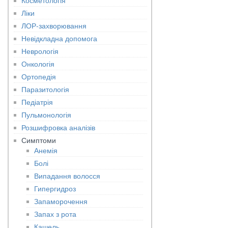
Косметологія
Ліки
ЛОР-захворювання
Невідкладна допомога
Неврологія
Онкологія
Ортопедія
Паразитологія
Педіатрія
Пульмонологія
Розшифровка аналізів
Симптоми
Анемія
Болі
Випадання волосся
Гипергидроз
Запаморочення
Запах з рота
Кашель