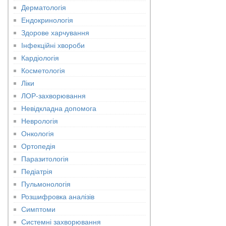
Дерматологія
Ендокринологія
Здорове харчування
Інфекційні хвороби
Кардіологія
Косметологія
Ліки
ЛОР-захворювання
Невідкладна допомога
Неврологія
Онкологія
Ортопедія
Паразитологія
Педіатрія
Пульмонологія
Розшифровка аналізів
Симптоми
Системні захворювання