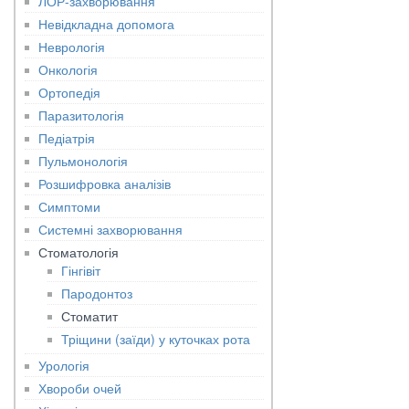
ЛОР-захворювання
Невідкладна допомога
Неврологія
Онкологія
Ортопедія
Паразитологія
Педіатрія
Пульмонологія
Розшифровка аналізів
Симптоми
Системні захворювання
Стоматологія
Гінгівіт
Пародонтоз
Стоматит
Тріщини (заїди) у куточках рота
Урологія
Хвороби очей