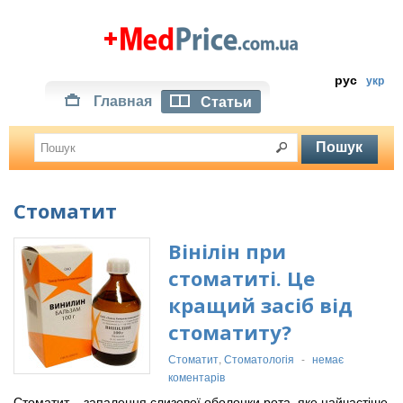
рус
укр
Главная
Статьи
Стоматит
Вінілін при
стоматиті. Це
кращий засіб від
стоматиту?
Стоматит
,
Стоматологія
-
немає
коментарів
Стоматит – запалення слизової оболонки рота, яке найчастіше