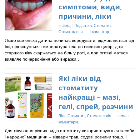
симптоми, види,
причини, ліки
Інфекції
,
Педіатрія
,
Стоматит
,
Стоматологія
-
1 коментар
Якщо маленька дитина починає вередувати, відмовляється від
їжі, підвищується температура тіла до високих цифр, діти
старшого віку скаржаться на біль у роті, а при огляді матуся
виявляє почервоніння або виразки…
Які ліки від
стоматиту
найкращі – мазі,
гелі, спрей, розчини
Ліки
,
Стоматит
,
Стоматологія
-
немає
коментарів
Для лікування різних видів стоматиту використовуються засоби
і народної медицини – відвари трав, содові розчини тощо, і