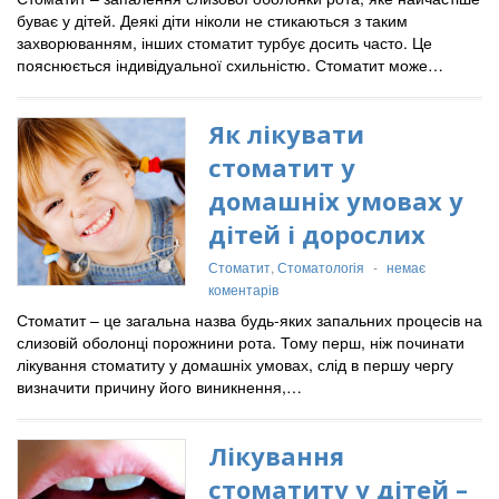
буває у дітей. Деякі діти ніколи не стикаються з таким
захворюванням, інших стоматит турбує досить часто. Це
пояснюється індивідуальної схильністю. Стоматит може…
Як лікувати
стоматит у
домашніх умовах у
дітей і дорослих
Стоматит
,
Стоматологія
-
немає
коментарів
Стоматит – це загальна назва будь-яких запальних процесів на
слизовій оболонці порожнини рота. Тому перш, ніж починати
лікування стоматиту у домашніх умовах, слід в першу чергу
визначити причину його виникнення,…
Лікування
стоматиту у дітей –