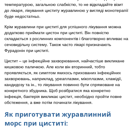
температурою, загальною слабкістю, то не відкладайте візит
до лікаря, лікування циститу журавлиною у вигляді монотерапії
буде недостатньо.
Крім журавлини при циститі для успішного лікування можна
додатково приймати цистон при циститі. Він повністю
складається з рослинних компонентів і благотворно впливає на
сечовидільну систему. Також часто лікарі призначають
Фурадонін при циститі.
Цистит – це інфекційне захворювання, найчастіше викликане
кишковою паличкою. Але коли він вторинний, тобто
проявляється, як симптом якихось прихованих інфекційних
захворювань, наприклад, уреаплазми, мікоплазми, хламідії,
кандидозу та ін., то лікування повинно бути спрямоване на
конкретного збудника. Щоб розібратися яка конкретно
інфекція, бактерія викликає цистит, необхідно пройти повне
обстеження, а вже потім починати лікування.
Як приготувати журавлинний
морс при циститі: