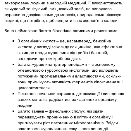
захворювань людини в народній медицині. Її використовують,
як чудовий тонізуючий, зміцнюючий засіб, не випадково
журавлина дозріває саме до морозів, природа сама підказує
людині, що потрібно, щоб зміцнити своє здоров’я в холоди.
Вона неймовірно багата біологічно активними речовинами:
З органічних кислот – це, насамперед, бензойна
кислота у вигляді глікозиду вакциниїна, яка ефективна
захищає плоди журавлини від грибів і бактерій,
володіючи протимікробною дією.
Багата журавлина тритерпеноїдами – в основному
олеаноловою і урсоловою кислотами, що володіють
потужними протизапальними властивостями, оскільки
вони пригнічують активність ферментів ліпоксигенази і
циклооксигенази.
Пектинові речовини сприяють детоксикації і виведенню
важких металів, радіоактивних частинок з організму
людини.
Багато танінів – фенольних сполук, які здатні
перешкоджати проникненню в клітини організму і
пригнічувати ріст патогенних мікроорганізмів. Звідси
властивості журавлинного соку – посилення дії