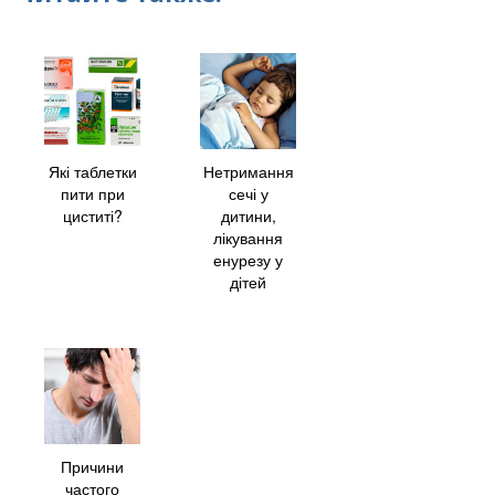
Які таблетки
Нетримання
пити при
сечі у
циститі?
дитини,
лікування
енурезу у
дітей
Причини
частого