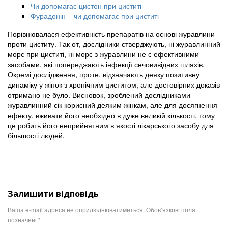
Чи допомагає цистон при циститі
Фурадонін – чи допомагає при циститі
Порівнювалася ефективність препаратів на основі журавлини
проти циститу. Так от, дослідники стверджують, ні журавлинний
морс при циститі, ні морс з журавлини не є ефективними
засобами, які попереджають інфекції сечовивідних шляхів.
Окремі дослідження, проте, відзначають деяку позитивну
динаміку у жінок з хронічним циститом, але достовірних доказів
отримано не було. Висновок, зроблений дослідниками –
журавлинний сік корисний деяким жінкам, але для досягнення
ефекту, вживати його необхідно в дуже великій кількості, тому
це робить його неприйнятним в якості лікарського засобу для
більшості людей.
Залишити відповідь
Ваша e-mail адреса не оприлюднюватиметься.
Обов’язкові поля
позначені
*