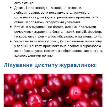
антибіотиків.
Досить і флавоноїдів – антоціани, катехіни,
лейкоантоціани, вони покращують еластичність
кровоносних судин і здатні регулювати проникність їх
стінок, запобігаючи склеротичні ураження.
Вітамінів в журавлині не багато, але і мінеральними
речовинами журавлина багата – калій, натрій, фосфор,
і мікроелементами – алюміній, залізо, марганець, цинк.
Через великий вміст у складі кислот вживати журавлину
у великій кількості протипоказано особам з виразковою
хворобою шлунка, гастритом з підвищеною кислотністю,
захворюваннями печінки.
Лікування циститу журавлиною: