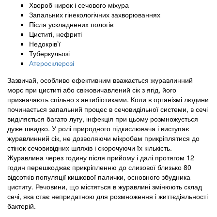
Хвороб нирок і сечового міхура
Запальних гінекологічних захворюваннях
Після ускладнених пологів
Циститі, нефриті
Недокрів’ї
Туберкульозі
Атеросклерозі
Зазвичай, особливо ефективним вважається журавлинний
морс при циститі або свіжовичавлений сік з ягід, його
призначають спільно з антибіотиками. Коли в організмі людини
починається запальний процес в сечовидільної системи, в сечі
виділяється багато лугу, інфекція при цьому розмножується
дуже швидко. У ролі природного підкислювача і виступає
журавлинний сік, не дозволяючи мікробам прикріплятися до
стінок сечовивідних шляхів і скорочуючи їх кількість.
Журавлина через годину після прийому і далі протягом 12
годин перешкоджає прикріпленню до слизової близько 80
відсотків популяції кишкової палички, основного збудника
циститу. Речовини, що містяться в журавлині змінюють склад
сечі, яка стає непридатною для розмноження і життєдіяльності
бактерій.