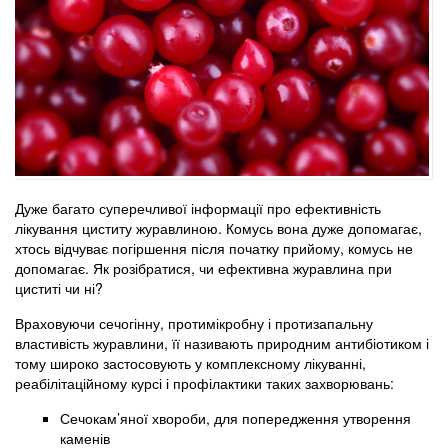
Дуже багато суперечливої інформації про ефективність
лікування циститу журавлиною. Комусь вона дуже допомагає,
хтось відчуває погіршення після початку прийому, комусь не
допомагає. Як розібратися, чи ефективна журавлина при
циститі чи ні?
Враховуючи сечогінну, протимікробну і протизапальну
властивість журавлини, її називають природним антибіотиком і
тому широко застосовують у комплексному лікуванні,
реабілітаційному курсі і профілактики таких захворювань:
Сечокам’яної хвороби, для попередження утворення
каменів