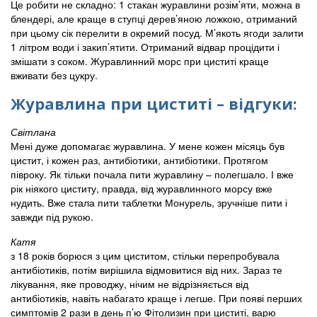
Це робити не складно: 1 стакан журавлини розім’яти, можна в
блендері, але краще в ступці дерев’яною ложкою, отриманий
при цьому сік перелити в окремий посуд. М’якоть ягоди залити
1 літром води і закип’ятити. Отриманий відвар процідити і
змішати з соком. Журавлинний морс при циститі краще
вживати без цукру.
Журавлина при циститі – відгуки:
Світлана
Мені дуже допомагає журавлина. У мене кожен місяць був
цистит, і кожен раз, антибіотики, антибіотики. Протягом
півроку. Як тільки почала пити журавлину – полегшало. І вже
рік ніякого циститу, правда, від журавлинного морсу вже
нудить. Вже стала пити таблетки Монурель, зручніше пити і
завжди під рукою.
Катя
з 18 років борюся з цим циститом, стільки перепробувала
антибіотиків, потім вирішила відмовитися від них. Зараз те
лікування, яке проводжу, нічим не відрізняється від
антибіотиків, навіть набагато краще і легше. При появі перших
симптомів 2 рази в день п’ю Фітолизин при циститі, варю