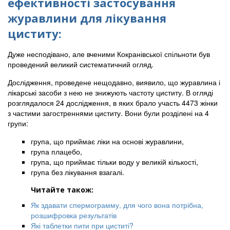
ефективності застосування
журавлини для лікування
циститу:
Дуже несподівано, але вченими Кокранівської спільноти був
проведений великий систематичний огляд.
Дослідження, проведене нещодавно, виявило, що журавлина і
лікарські засоби з нею не знижують частоту циститу. В огляді
розглядалося 24 дослідження, в яких брало участь 4473 жінки
з частими загостреннями циститу. Вони були розділені на 4
групи:
група, що приймає ліки на основі журавлини,
група плацебо,
група, що приймає тільки воду у великій кількості,
група без лікування взагалі.
Читайте також:
Як здавати спермограмму, для чого вона потрібна,
розшифровка результатів
Які таблетки пити при циститі?