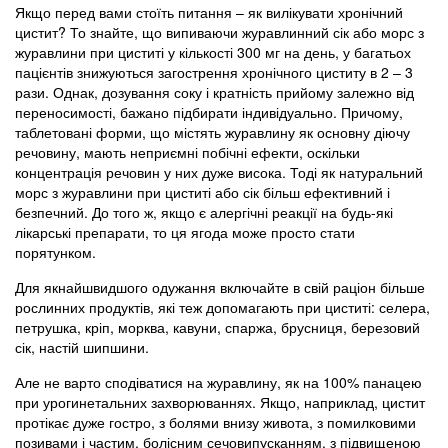
Якщо перед вами стоїть питання – як вилікувати хронічний
цистит? То знайте, що випиваючи журавлинний сік або морс з
журавлини при циститі у кількості 300 мг на день, у багатьох
пацієнтів знижуються загострення хронічного циститу в 2 – 3
рази. Однак, дозування соку і кратність прийому залежно від
переносимості, бажано підбирати індивідуально. Причому,
таблетовані форми, що містять журавлину як основну діючу
речовину, мають неприємні побічні ефекти, оскільки
концентрація речовин у них дуже висока. Тоді як натуральний
морс з журавлини при циститі або сік більш ефективний і
безпечний. До того ж, якщо є алергічні реакції на будь-які
лікарські препарати, то ця ягода може просто стати
порятунком.
Для якнайшвидшого одужання включайте в свій раціон більше
рослинних продуктів, які теж допомагають при циститі: селера,
петрушка, кріп, морква, кавуни, спаржа, брусниця, березовий
сік, настій шипшини.
Але не варто сподіватися на журавлину, як на 100% панацею
при урогинетальних захворюваннях. Якщо, наприклад, цистит
протікає дуже гостро, з болями внизу живота, з помилковими
позивами і частим, болісним сечовипусканням, з підвищеною