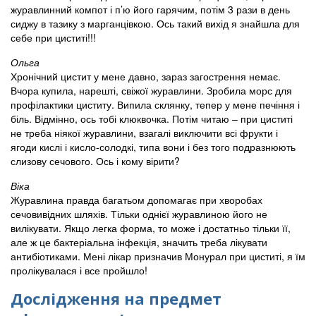
журавлинний компот і п’ю його гарячим, потім 3 рази в день
сиджу в тазику з марганцівкою. Ось такий вихід я знайшла для
себе при циститі!!!
Ольга
Хронічний цистит у мене давно, зараз загострення немає.
Вчора купила, нарешті, свіжої журавлини. Зробила морс для
профілактики циститу. Випила склянку, тепер у мене печіння і
біль. Відмінно, ось тобі клюквочка. Потім читаю – при циститі
не треба ніякої журавлини, взагалі виключити всі фрукти і
ягоди кислі і кисло-солодкі, типа вони і без того подразнюють
слизову сечового. Ось і кому вірити?
Віка
Журавлина правда багатьом допомагає при хворобах
сечовивідних шляхів. Тільки однієї журавлиною його не
вилікувати. Якщо легка форма, то може і достатньо тільки її,
але ж це бактеріальна інфекція, значить треба лікувати
антибіотиками. Мені лікар призначив Монурал при циститі, я їм
пролікувалася і все пройшло!
Дослідження на предмет