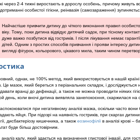
кі через 2-4 тижні виростають в дорослу особень, причому живуть во
і дотриманні особистої гігієни, реінвазія (самозараження) зупиняється
Найчастіше привчити дитину до чіткого виконання правил особистої
віку. Тому, поки дитина відвідує дитячий садок, при тісному контакті
дуже важко позбутися від гостриків. І після лікування немає гаран
дітей. Одним з простих способів привчання і прояви інтересу дити
вигляді фігурок, кольорового, цікавого мила, таким чином перетво
остика
вний, однак, не 100% метод, який використовується в нашій країні д
. Це мазок, який береться з періанальних складок, і досліджується 
здавати вранці до дефекації, а також не можна проводити ніяких гі
той день, коли вночі дитина виявляла занепокоєння, скаржилася на с
заспокоюватися при негативному аналізі мазка, оскільки часто вони
адають яйця. При підозрі на наявність гостриків, при скаргах дитини
гії, дисбактеріозу кишечника, а також
еозинофілії
в аналізі крові – б
ьтат буде більш достовірним.
аналіз калу, який здається на визначення глистової інвазії, для гост