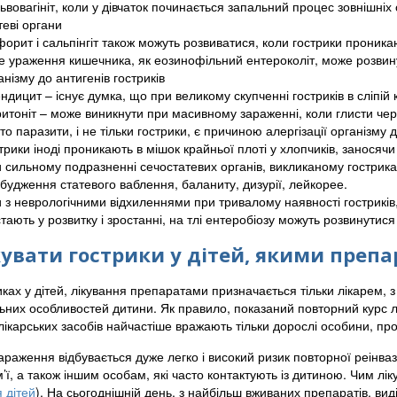
ьвовагініт, коли у дівчаток починається запальний процес зовнішніх с
теві органи
орит і сальпінгіт також можуть розвиватися, коли гострики проникаю
е ураження кишечника, як еозинофільний ентероколіт, може розвину
анізму до антигенів гостриків
ндицит – існує думка, що при великому скупченні гостриків в сліпій 
итоніт – може виникнути при масивному зараженні, коли глисти чер
то паразити, і не тільки гострики, є причиною алергізації організму 
трики іноді проникають в мішок крайньої плоті у хлопчиків, заносячи
 сильному подразненні сечостатевих органів, викликаному гострика
будження статевого ваблення, баланиту, дизурії, лейкорее.
и з неврологічними відхиленнями при тривалому наявності гостриків
стають у розвитку і зростанні, на тлі ентеробіозу можуть розвинути
кувати гострики у дітей, якими преп
ках у дітей, лікування препаратами призначається тільки лікарем, 
ьних особливостей дитини. Як правило, показаний повторний курс лі
лікарських засобів найчастіше вражають тільки дорослі особини, пр
араження відбувається дуже легко і високий ризик повторної реінваз
’ї, а також іншим особам, які часто контактують із дитиною. Чим лік
я дітей
). На сьогоднішній день, з найбільш вживаних препаратів, вид