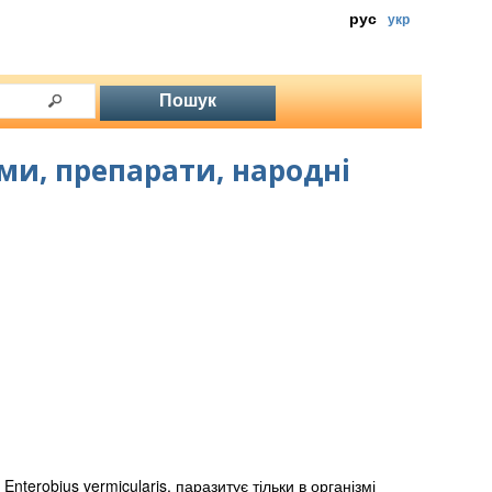
рус
укр
оми, препарати, народні
nterobius vermicularis, паразитує тільки в організмі