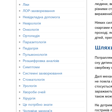
людини, в
Ліки
різними ст
ЛОР-захворювання
виражений
Невідкладна допомога
Ніяких сил
Неврологія
скаргами м
Онкологія
проході, я
Ортопедія
дітей, пре
Паразитологія
Шляхи
Педіатрія
Пульмонологія
Потрапляю
Розшифровка аналізів
сну дитин
Симптоми
свербежу в
Системні захворювання
Далі меха
Стоматологія
не помла 
Урологія
стосується
заражаютьс
Хвороби очей
також можу
Хірургія
Це потрібно знати
Не дотрима
гостриків 
Чоловіче здоров'я