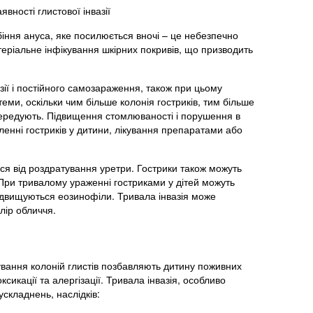
явності глистової інвазії
іння ануса, яке посилюється вночі – це небезпечно
теріальне інфікування шкірних покривів, що призводить
азії і постійного самозараження, також при цьому
ми, оскільки чим більше колонія гостриків, тим більше
 вередують. Підвищення стомлюваності і порушення в
вленні гостриків у дитини, лікування препаратами або
ься від роздратування уретри. Гострики також можуть
я. При тривалому ураженні гостриками у дітей можуть
підвищуються еозинофіли. Тривала інвазія може
лір обличчя.
нування колоній глистів позбавляють дитину поживних
сикації та алергізації. Тривала інвазія, особливо
ускладнень, наслідків: