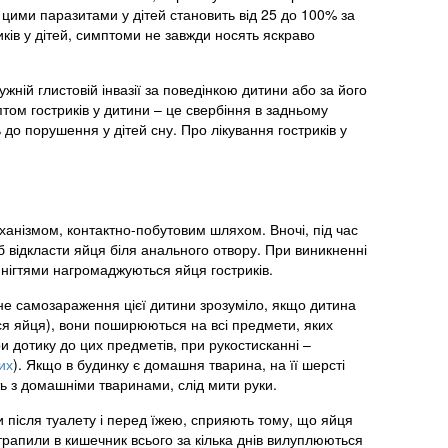
цими паразитами у дітей становить від 25 до 100% за
ків у дітей, симптоми не завжди носять яскраво
ужній глистовій інвазії за поведінкою дитини або за його
том гостриків у дитини – це свербіння в задньому
 до порушення у дітей сну. Про лікування гостриків у
анізмом, контактно-побутовим шляхом. Вночі, під час
б відкласти яйця біля анального отвору. При виникненні
д нігтями нагромаджуються яйця гостриків.
рне самозараження цієї дитини зрозуміло, якщо дитина
ся яйця), вони поширюються на всі предмети, яких
ри дотику до цих предметів, при рукостисканні –
их
). Якщо в будинку є домашня тварина, на її шерсті
ть з домашніми тваринами, слід мити руки.
и після туалету і перед їжею, сприяють тому, що яйця
потрапили в кишечник всього за кілька днів вилуплюються