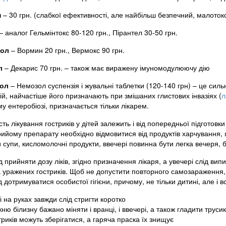
н
– 30 грн. (слабкої ефективності, але найбільш безпечний, малоток
– аналог Гельмінтокс 80-120 грн., Пірантел 30-50 грн.
зол
– Вормин 20 грн., Вермокс 90 грн.
л
– Декарис 70 грн. – також має виражену імуномодулюючу дію
ол
– Немозол суспензія і жувальні таблетки (120-140 грн) – це силь
ій, найчастіше його призначають при змішаних глистових інвазіях (
л
 ентеробіозі, призначається тільки лікарем.
ть лікування гостриків у дітей залежить і від попередньої підготовки
ийому препарату необхідно відмовитися від продуктів харчування, які
и супи, кисломолочні продукти, ввечері повинна бути легка вечеря,
д прийняти дозу ліків, згідно призначення лікаря, а увечері слід вип
уражених гостриків. Щоб не допустити повторного самозараження, і 
д дотримуватися особистої гігієни, причому, не тільки дитині, але і вс
ті на руках завжди слід стригти коротко
ню білизну бажано міняти і вранці, і ввечері, а також гладити труси
триків можуть зберігатися, а гаряча праска їх знищує