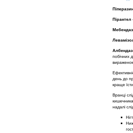
Піперази
Пірантел
Мебенда
Левамізо
Албендаз
побічних д
вираженому
Ефективніс
день до пр
краще їст
Вранці слі
кишечника 
надалі слі
Ніг
Ниж
гос