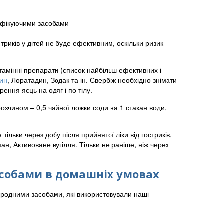
зінфікуючими засобами
триків у дітей не буде ефективним, оскільки ризик
стамінні препарати (список найбільш ефективних і
ин
, Лоратадин, Зодак та ін. Свербіж необхідно знімати
рення яєць на одяг і по тілу.
озчином – 0,5 чайної ложки соди на 1 стакан води,
 тільки через добу після прийнятої ліки від гостриків,
н, Активоване вугілля. Тільки не раніше, ніж через
асобами в домашніх умовах
народними засобами, які використовували наші