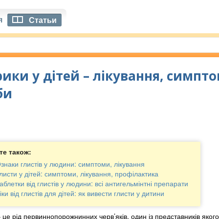
я
Статьи
рики у дітей – лікування, симпт
би
те також:
знаки глистів у людини: симптоми, лікування
листи у дітей: симптоми, лікування, профілактика
аблетки від глистів у людини: всі антигельмінтні препарати
іки від глистів для дітей: як вивести глисти у дитини
 це рід первиннопорожнинних черв’яків, один із представників якого E