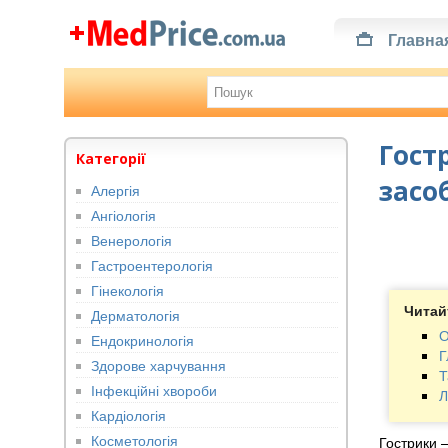
Главна
Гост
Категорії
засо
Алергія
Ангіологія
Венерологія
Гастроентерологія
Гінекологія
Читай
Дерматологія
О
Ендокринологія
Г
Здорове харчування
Т
Інфекційні хвороби
Л
Кардіологія
Косметологія
Гострики –