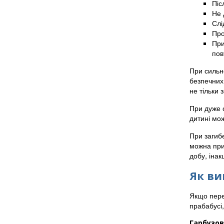
Піс
Не 
Слі
Про
При
пов
При сильн
безпечни
не тільки 
При дуже 
дитині мож
При загибе
можна прий
добу, інак
Як ви
Якщо пере
прабабусі
Гарбузов