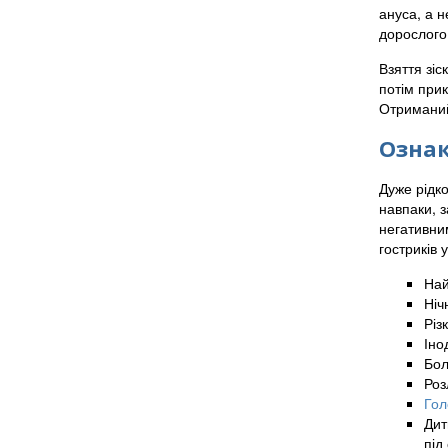
ануса, а н
дорослого 
Взяття зіс
потім при
Отриманий
Ознак
Дуже рідко
навпаки, з
негативни
гостриків
Най
Ніч
Різ
Іно
Бол
Роз
Гол
Дит
під