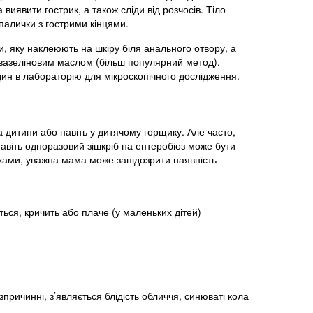
 виявити гострик, а також сліди від розчосів. Тіло
 палички з гострими кінцями.
и, яку наклеюють на шкіру біля анального отвору, а
 вазеліновим маслом (більш популярний метод).
ин в лабораторію для мікроскопічного дослідження.
са дитини або навіть у дитячому горщику. Але часто,
навіть одноразовий зішкріб на ентеробіоз може бути
аками, уважна мама може запідозрити наявність
ться, кричить або плаче (у маленьких дітей)
причинні, з’являється блідість обличчя, синюваті кола