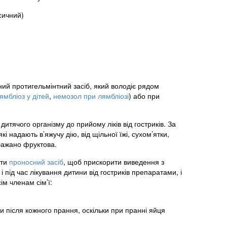
сичний)
ний протигельмінтний засіб, який володіє рядом
ямбліоз у дітей
,
немозол при лямбліозі
) або при
 дитячого організму до прийому ліків від гостриків. За
 надають в’яжучу дію, від щільної їжі, сухом’ятки,
 бажано фруктова.
ити
проносний засіб
, щоб прискорити виведення з
під час лікування дитини від гостриків препаратами, і
ім членам сім’ї:
ки після кожного прання, оскільки при пранні яйця