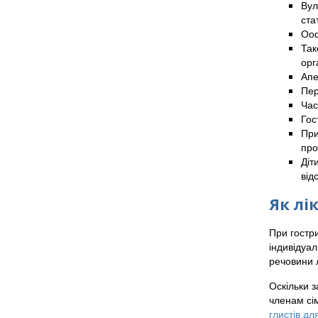
Вул
ста
Ооф
Так
орг
Апе
Пер
Час
Гос
При
про
Діт
від
Як лі
При гостри
індивідуал
речовини 
Оскільки з
членам сім
глистів дл