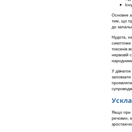
Існ
Основне з
тим, що пр
до запаль
Нудота, на
симптоми 
токсинів 
нервовій с
народними
У дівчаток
заповзати 
проявляти
супроводжу
Ускла
Якщо при 
речовин, м
зростаючог