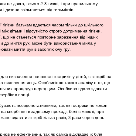
ни не довго, всього 2-3 тижні, і при правильному
 і дитина звільняється від гельмінтів.
 гігієни батькам вдається часом тільки до шкільного
 між дітьми і відсутністю строго дотримання гігієни,
тії, що не станеться повторне зараження від інших
ни до миття рук, може бути використання мила у
рювати миття рук в захоплюючу гру.
ля визначення наявності гостриків у дітей, є зішкріб на
на виявлення яєць. Особливістю такого аналізу є те, що
гієнічних процедур перед цим. Особливо вдало здавати
вербіж в попці.
 бувають псевдонегативними, так як гострики не кожен
 на свербіння в задньому проході, болі в животі, при
ажано здавати зішкріб кілька разів, 3 рази через день –
риків не ефективний, так як самка відкладає їх біля