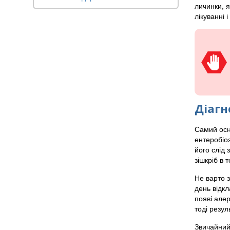
личинки, я
лікуванні 
Діагн
Самий осно
ентеробіоз
його слід 
зішкріб в 
Не варто 
день відкл
появі алер
тоді резул
Звичайний 