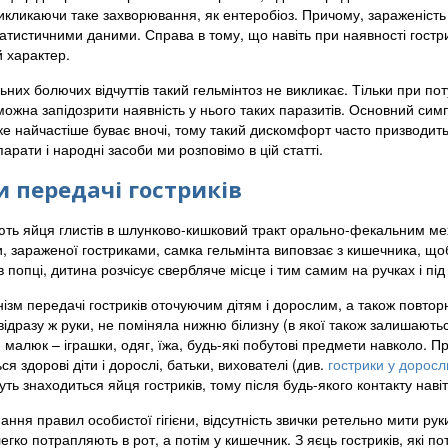
икликаючи таке захворювання, як ентеробіоз. Причому, зараженість 
атистичними даними. Справа в тому, що навіть при наявності гостри
 характер.
ьних болючих відчуттів такий гельмінтоз не викликає. Тільки при пот
ожна запідозрити наявність у нього таких паразитів. Основний симп
ке найчастіше буває вночі, тому такий дискомфорт часто призводить
парати і народні засоби ми розповімо в цій статті.
 передачі гостриків
ть яйця глистів в шлунково-кишковий тракт орально-фекальним мех
и, зараженої гостриками, самка гельмінта виповзає з кишечника, що
 попці, дитина розчісує свербляче місце і тим самим на ручках і пі
нізм передачі гостриків оточуючим дітям і дорослим, а також повто
відразу ж руки, не поміняла нижню білизну (в якої також залишають
 малюк – іграшки, одяг, їжа, будь-які побутові предмети навколо. П
я здорові діти і дорослі, батьки, вихователі (див.
гострики у доросл
ть знаходиться яйця гостриків, тому після будь-якого контакту наві
ння правил особистої гігієни, відсутність звички ретельно мити рук
легко потрапляють в рот, а потім у кишечник. З яєць гостриків, які 