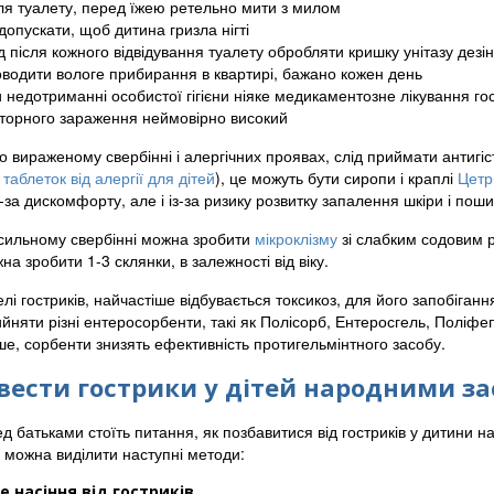
ля туалету, перед їжею ретельно мити з милом
допускати, щоб дитина гризла нігті
д після кожного відвідування туалету обробляти кришку унітазу де
водити вологе прибирання в квартирі, бажано кожен день
 недотриманні особистої гігієни ніяке медикаментозне лікування гос
торного зараження неймовірно високий
о вираженому свербінні і алергічних проявах, слід приймати антигі
х
таблеток від алергії для дітей
), це можуть бути сиропи і краплі
Цетр
з-за дискомфорту, але і із-за ризику розвитку запалення шкіри і поши
сильному свербінні можна зробити
мікроклізму
зі слабким содовим р
на зробити 1-3 склянки, в залежності від віку.
лі гостриків, найчастіше відбувається токсикоз, для його запобігання
няти різні ентеросорбенти, такі як Полісорб, Ентеросгель, Поліфепа
ше, сорбенти знизять ефективність протигельмінтного засобу.
вести гострики у дітей народними з
д батьками стоїть питання, як позбавитися від гостриків у дитини 
, можна виділити наступні методи:
е насіння від гостриків