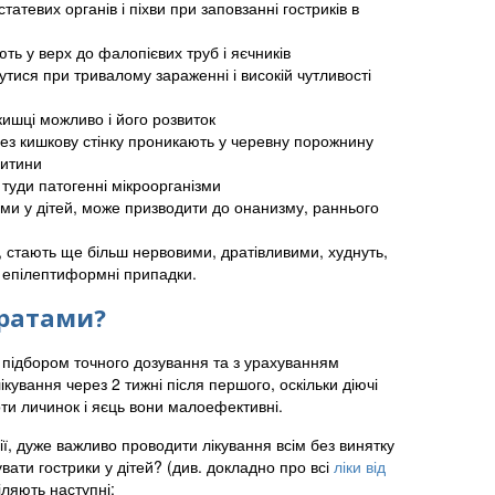
татевих органів і піхви при заповзанні гостриків в
ть у верх до фалопієвих труб і яєчників
тися при тривалому зараженні і високій чутливості
кишці можливо і його розвиток
ез кишкову стінку проникають у черевну порожнину
дитини
 туди патогенні мікроорганізми
ми у дітей, може призводити до онанизму, раннього
, стають ще більш нервовими, дратівливими, худнуть,
ся епілептиформні припадки.
аратами?
з підбором точного дозування та з урахуванням
кування через 2 тижні після першого, оскільки діючі
оти личинок і яєць вони малоефективні.
ії, дуже важливо проводити лікування всім без винятку
увати гострики у дітей? (див. докладно про всі
ліки від
іляють наступні: