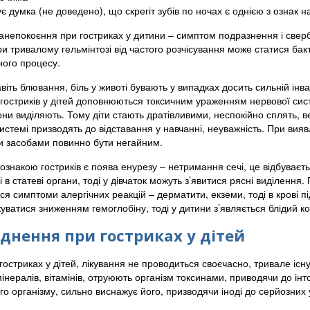
ує думка (не доведено), що скрегіт зубів по ночах є однією з ознак на
анепокоєння при гостриках у дитини – симптом подразнення і сверб
и тривалому гельмінтозі від частого розчісування може статися бак
ного процесу.
віть блювання, біль у животі бувають у випадках досить сильній інв
гостриків у дітей доповнюються токсичним ураженням нервової систе
вони виділяють. Тому діти стають дратівливими, неспокійно сплять,
истемі призводять до відставання у навчанні, неуважність. При вия
 засобами повинно бути негайним.
 ознакою гостриків є поява енурезу – нетримання сечі, це відбуваєт
і в статеві органи, тоді у дівчаток можуть з’явитися рясні виділенн
ся симптоми алергічних реакцій – дерматити, екземи, тоді в крові 
ватися зниженням гемоглобіну, тоді у дитини з’являється блідий ко
днення при гостриках у дітей
гостриках у дітей, лікування не проводиться своєчасно, тривале іс
інералів, вітамінів, отруюють організм токсинами, приводячи до інток
о організму, сильно виснажує його, призводячи іноді до серйозних 