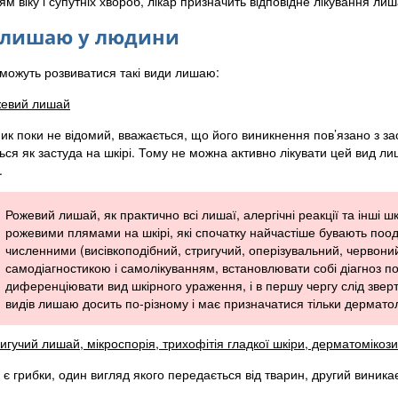
м віку і супутніх хвороб, лікар призначить відповідне лікування ли
 лишаю у людини
можуть розвиватися такі види лишаю:
евий лишай
ик поки не відомий, вважається, що його виникнення пов’язано з за
ься як застуда на шкірі. Тому не можна активно лікувати цей вид л
.
Рожевий лишай, як практично всі лишаї, алергічні реакції та інші
рожевими плямами на шкірі, які спочатку найчастіше бувають поо
численними (висівкоподібний, стригучий, оперізувальний, червон
самодіагностикою і самолікуванням, встановлювати собі діагноз п
диференціювати вид шкірного ураження, і в першу чергу слід зверт
видів лишаю досить по-різному і має призначатися тільки дермато
игучий лишай, мікроспорія, трихофітія гладкої шкіри, дерматомікози
є грибки, один вигляд якого передається від тварин, другий виникає