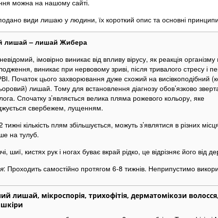
ння можна на нашому сайті.
подано види лишаю у людини, їх короткий опис та основні принципи 
й лишай – лишай Жибера
невідомий, імовірно виникає від впливу вірусу, як реакція організму
одження, виникає при нервовому зриві, після тривалого стресу і п
РВІ. Початок цього захворювання дуже схожий на висівкоподібний (
ьоровий) лишай. Тому для встановлення діагнозу обов’язково зверт
ога. Спочатку з’являється велика пляма рожевого кольору, яке
джується свербежем, лущенням.
2 тижні кількість плям збільшується, можуть з’являтися в різних місця
ше на тулуб.
чі, шиї, кистях рук і ногах буває вкрай рідко, це відрізняє його від 
я
: Проходить самостійно протягом 6-8 тижнів. Неприпустимо викори
ий лишай, мікроспорія, трихофітія, дерматомікози волосся, 
 шкіри