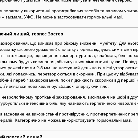
я
полягає у використанні протигрибкових засобів та впливом ультр
 – засмага, УФО. Не можна застосовувати гормональні мазі.
ючий лишай, герпес Зостер
захворювання, що виникає при різкому зниженні імунітету. Для ньог
розвитку шкірного ураження: спочатку людина відчуває симптоми ві
 – інтоксикацію, підвищення температури тіла, слабкість, біль по хо
альшому будуть висипання, збільшуються лімфатичні вузли. Період
ься рожеві плями 2-5 мм, на наступний день на їх місці утворюютьс
и, які лопаючись, перетворюються в скоринки. При цьому відбуває
ібний перебіг захворювання, поки підсихають скоринки від першої 
, з’являється нова хвиля бульбашок, оперізуючи тіло.
и неврологічному протіканні захворювання, висипання на шкірі відсут
урбує тільки інтенсивна біль, яку називають герпетичною невралгіє
я
засноване на використанні противірусних, протигерпетичних препара
терапії. Категорично не можна використовувати гормональні мазі.
ий плоский лишай