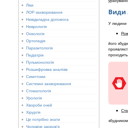
урахування
Ліки
Види
ЛОР-захворювання
Невідкладна допомога
У людини 
Неврологія
Рож
Онкологія
Ортопедія
його збудн
Паразитологія
проявляєт
проходить
Педіатрія
Пульмонологія
Розшифровка аналізів
Симптоми
Системні захворювання
Стоматологія
Урологія
Хвороби очей
Стр
Хірургія
Це потрібно знати
збудником 
Чоловіче здоров'я