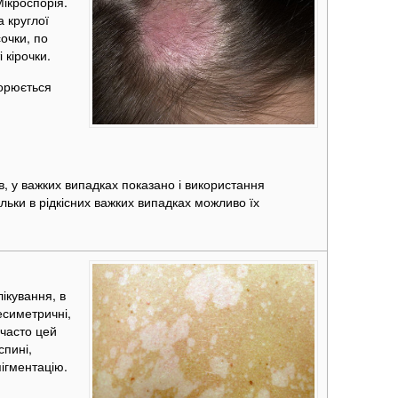
Мікроспорія.
 круглої
очки, по
 кірочки.
ворюється
в, у важких випадках показано і використання
льки в рідкісних важких випадках можливо їх
ікування, в
есиметричні,
 часто цей
спині,
пігментацію.