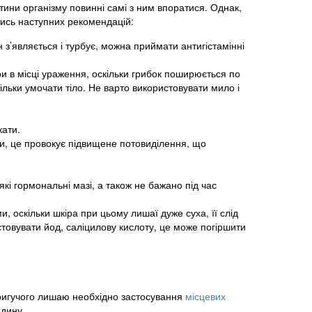
тини організму повинні самі з ним впоратися. Однак,
ись наступних рекомендацій:
н з’являється і турбує, можна приймати антигістамінні
и в місці ураження, оскільки грибок поширюється по
ільки умочати тіло. Не варто використовувати мило і
кати.
и, це провокує підвищене потовиділення, що
і гормональні мазі, а також не бажано під час
 оскільки шкіра при цьому лишаї дуже суха, її слід
товувати йод, саліцилову кислоту, це може погіршити
тригучого лишаю необхідно застосування
місцевих
едину.