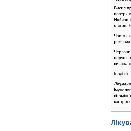
Висип пр
поверхне
Найчасті
стегон. 
Часто ви
рожевих 
Червоний
порушенн
висипан
Іноді ві
Лікуванн
імунолог
вітаміно
контроле
Лікув