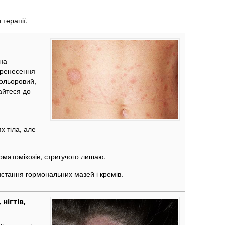
терапії.
 на
еренесення
кольоровий,
айтеся до
х тіла, але
дерматомікозів, стригучого лишаю.
стання гормональних мазей і кремів.
нігтів,