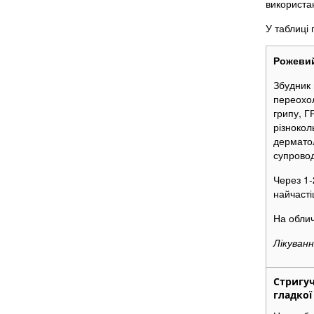
використа
У таблиці 
Рожеви
Збудник 
переохол
грипу, Г
різнокол
дерматол
супрово
Через 1-
найчасті
На облич
Лікуванн
Стригуч
гладкої