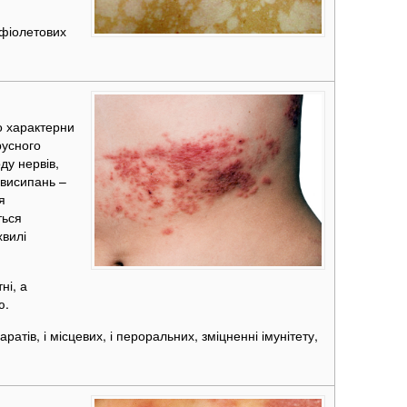
афіолетових
о характерни
русного
ду нервів,
 висипань –
я
ться
хвилі
ні, а
ю.
тів, і місцевих, і пероральних, зміцненні імунітету,