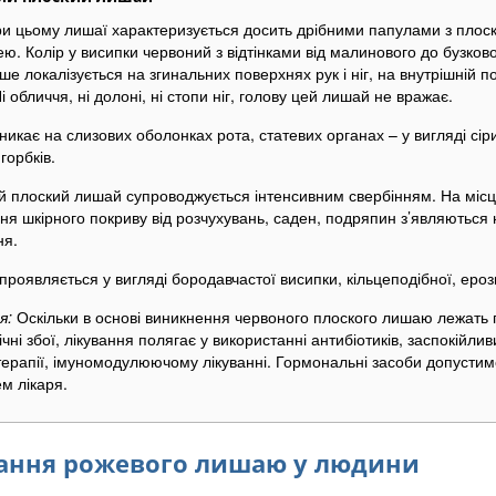
и цьому лишаї характеризується досить дрібними папулами з плос
ю. Колір у висипки червоний з відтінками від малинового до бузково
ше локалізується на згинальних поверхнях рук і ніг, на внутрішній п
Ні обличчя, ні долоні, ні стопи ніг, голову цей лишай не вражає.
никає на слизових оболонках рота, статевих органах – у вигляді сір
горбків.
 плоский лишай супроводжується інтенсивним свербінням. На міс
я шкірного покриву від розчухувань, саден, подряпин з’являються 
ня.
н проявляється у вигляді бородавчастої висипки, кільцеподібної, еро
я:
Оскільки в основі виникнення червоного плоского лишаю лежать 
ічні збої, лікування полягає у використанні антибіотиків, заспокійлив
терапії, імуномодулюючому лікуванні. Гормональні засоби допустимо
м лікаря.
ання рожевого лишаю у людини