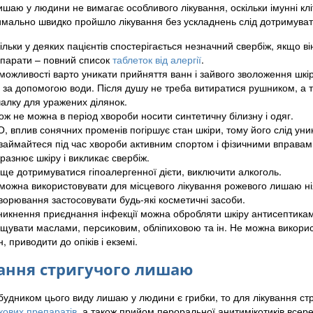
шаю у людини не вимагає особливого лікування, оскільки імунні клі
мально швидко пройшло лікування без ускладнень слід дотримуват
ільки у деяких пацієнтів спостерігається незначний свербіж, якщо ві
парати – повний список
таблеток від алергії
.
можливості варто уникати прийняття ванн і зайвого зволоження шкір
у за допомогою води. Після душу не треба витиратися рушником, а т
алку для уражених ділянок.
ож не можна в період хвороби носити синтетичну білизну і одяг.
, вплив сонячних променів погіршує стан шкіри, тому його слід уни
займайтеся під час хвороби активним спортом і фізичними вправам
разнює шкіру і викликає свербіж.
ще дотримуватися гіпоалергенної дієти, виключити алкоголь.
можна використовувати для місцевого лікування рожевого лишаю ніяк
ворювання застосовувати будь-які косметичні засоби.
никнення приєднання інфекції можна обробляти шкіру антисептиками,
щувати маслами, персиковим, обліпиховою та ін. Не можна викорис
н, приводити до опіків і екземі.
ання стригучого лишаю
збудником цього виду лишаю у людини є грибки, то для лікування с
кових препаратів
, а також прийом пероральної анитимікотиків всер