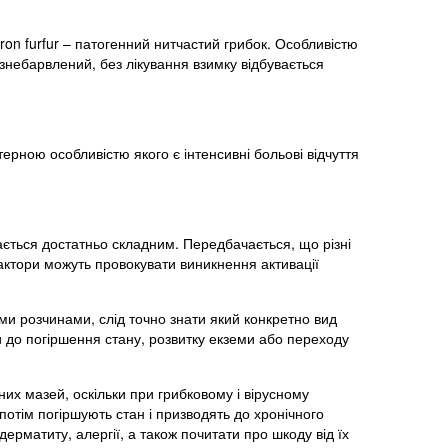
on furfur – патогенний нитчастий грибок. Особливістю
 знебарвлений, без лікування взимку відбувається
ерною особливістю якого є інтенсивні больові відчуття
ється достатньо складним. Передбачається, що різні
 фактори можуть провокувати виникнення активації
ми розчинами, слід точно знати який конкретно вид
 до погіршення стану, розвитку екземи або переходу
их мазей, оскільки при грибковому і вірусному
отім погіршують стан і призводять до хронічного
 дерматиту, алергії, а також почитати про шкоду від їх