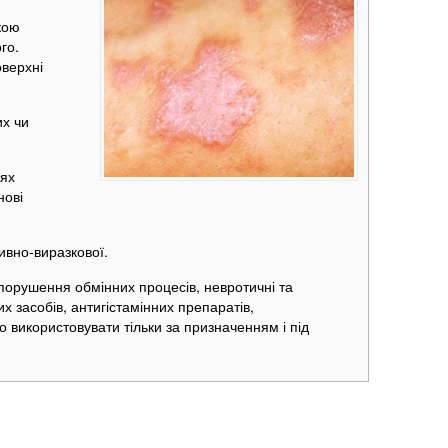
кою
го.
оверхні
их чи
цях
нові
зивно-виразкової.
порушення обмінних процесів, невротичні та
их засобів, антигістамінних препаратів,
 використовувати тільки за призначенням і під