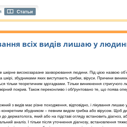
я
Статьи
вання всіх видів лишаю у люди
е шкірне високозаразне захворювання людини. Під цією назвою об’є
а шкірі, збудниками яких виступають грибки, віруси. Причини виник
ся тільки теоретичним здогадками. Тільки виникнення стригучого
 шкірний покрив. Також переконливо і обґрунтовано те, що поява оп
.
ожний з видів має різне походження, відповідно, і лікування лишаю
з конкретним збудником – певним видом грибка або вірусом. Щоб д
 до дерматолога, який або на підставі огляду встановить діагноз, а
альний аналіз. І тільки після уточнення діагнозу, встановлення тяж