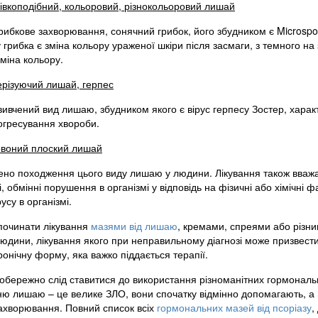
івкоподібний, кольоровий, різнокольоровий лишай
рибкове захворювання, сонячний грибок, його збудником є Microspor
 грибка є зміна кольору ураженої шкіри після засмаги, з темного на
міна кольору.
різуючий лишай, герпес
ивчений вид лишаю, збудником якого є вірус герпесу Зостер, характ
рогресування хвороби.
воний плоский лишай
ено походження цього виду лишаю у людини. Лікування також вважа
, обмінні порушення в організмі у відповідь на фізичні або хімічні
русу в організмі.
починати лікування
мазями від лишаю
, кремами, спреями або різни
юдини, лікування якого при неправильному діагнозі може призвести
онічну форму, яка важко піддається терапії.
обережно слід ставитися до використання різноманітних гормональн
ю лишаю – це велике ЗЛО, вони спочатку відмінно допомагають, а п
захворювання. Повний список всіх
гормональних мазей від псоріазу
,