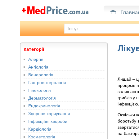
Главна
Ліку
Категорії
Алергія
Ангіологія
Венерологія
Лишай – ц
Гастроентерологія
процесів н
Гінекологія
залишають
грибків у
Дерматологія
інфекцією
Ендокринологія
Здорове харчування
Оскільки к
боротьбу 
Інфекційні хвороби
звертатися
Кардіологія
на бактері
Косметологія