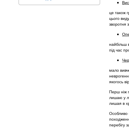
Вис
це також г
цього виду
зворотня з
Опе
найбільш в
під час п
Чер
мало вивч
неврогенні
якогось ві
Перш ніж 
лишаю у л
лишая в хр
Особливо 
походженн
перебігу 