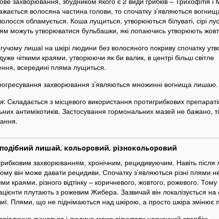
ове захворювання, збудником якого є 2 види грибків – Трихофітія і 
жається волосяна частина голови, то спочатку з’являються вогнища
олосся обламується. Коша лущиться, утворюються білуваті, сірі лус
ям можуть утворюватися бульбашки, які лопаючись утворюють жовті
гучому лишаї на шкірі людини без волосяного покриву спочатку ут
дуже чіткими краями, утворюючи як би валик, в центрі більш світле
ння, всередині пляма лущиться.
прогресування захворювання з’являються множинні вогнища лишаю.
я
: Складається з місцевого використання протигрибкових препараті
них антимікотиків. Застосування гормональних мазей не бажано, ті
ання.
оподібний лишай, кольоровий, різнокольоровий
грибковим захворюванням, хронічним, рецидивуючим. Навіть після л
му він може давати рецидиви. Спочатку з’являються різні плями н
ими краями, різного відтінку – коричневого, жовтого, рожевого. Тому
цієнти плутають з рожевим Жибера. Зазвичай він локалізується на 
шиї. Плями, що не піднімаються над шкірою, а просто шкіра змінює 
ріодично лущаться і людина може відчувати незначний свербіж.