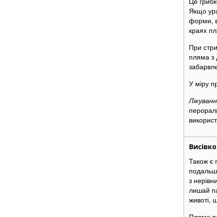
Це грибк
Якщо ура
форми, в
краях пл
При стри
пляма з 
забарвле
У міру 
Лікуванн
перораль
використ
Висівк
Також є 
подальшо
з нерівн
лишай па
животі, 
Плями пе