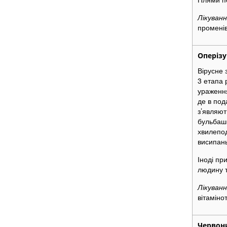
Лікуванн
променів
Оперізу
Вірусне 
3 етапа 
ураження
де в под
з’являют
бульбашк
хвилепод
висипань
Іноді пр
людину т
Лікуванн
вітаміно
Червон