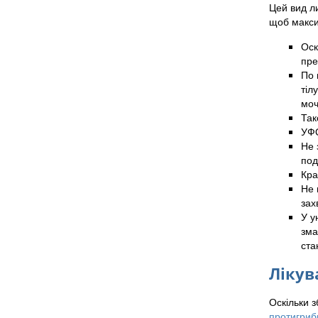
Цей вид ли
щоб макси
Оск
пре
По 
тіл
моч
Так
УФО
Не 
под
Кра
Не 
зах
У у
зма
ста
Лікув
Оскільки 
протигриб