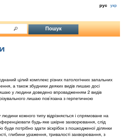
рус
укр
ни
днаний цілий комплекс різних патологічних запальних
нення, а також збудники деяких видів лишаю досі
 лишаю у людини доведено впровадженням 2 видів
ерізувального лишаю пов’язана з герпетичною
 у людини кожного типу відрізняється і спрямоване на
иференціювати будь-яке шкірне захворювання, слід
бо буде потрібно здати зіскрібок з пошкодженої ділянки
кості, глибини ураження, тривалості захворювання, з