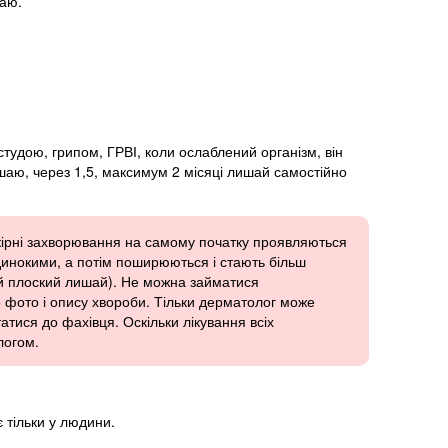
шаю.
студою, грипом, ГРВІ, коли ослаблений організм, він
ишаю, через 1,5, максимум 2 місяці лишай самостійно
 шкірні захворювання на самому початку проявляються
динокими, а потім поширюються і стають більш
ий плоский лишай). Не можна займатися
о фото і опису хвороби. Тільки дерматолог може
атися до фахівця. Оскільки лікування всіх
логом.
 тільки у людини.