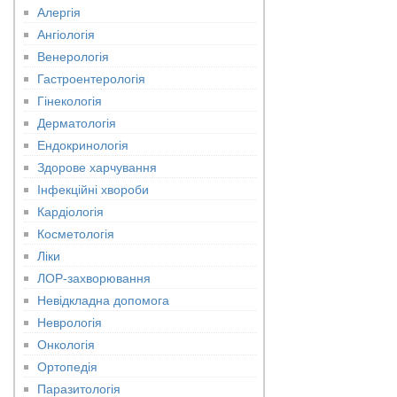
Алергія
Ангіологія
Венерологія
Гастроентерологія
Гінекологія
Дерматологія
Ендокринологія
Здорове харчування
Інфекційні хвороби
Кардіологія
Косметологія
Ліки
ЛОР-захворювання
Невідкладна допомога
Неврологія
Онкологія
Ортопедія
Паразитологія