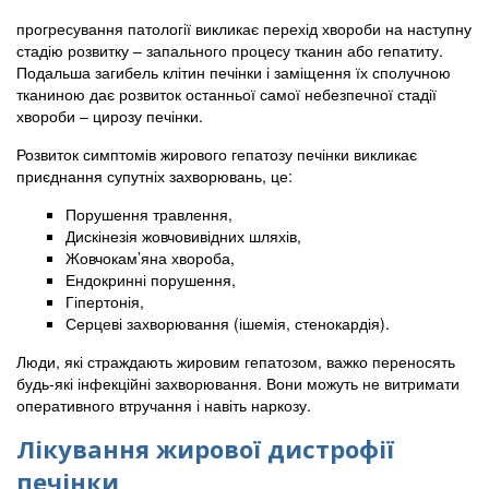
прогресування патології викликає перехід хвороби на наступну
стадію розвитку – запального процесу тканин або гепатиту.
Подальша загибель клітин печінки і заміщення їх сполучною
тканиною дає розвиток останньої самої небезпечної стадії
хвороби – цирозу печінки.
Розвиток симптомів жирового гепатозу печінки викликає
приєднання супутніх захворювань, це:
Порушення травлення,
Дискінезія жовчовивідних шляхів,
Жовчокам’яна хвороба,
Ендокринні порушення,
Гіпертонія,
Серцеві захворювання (ішемія, стенокардія).
Люди, які страждають жировим гепатозом, важко переносять
будь-які інфекційні захворювання. Вони можуть не витримати
оперативного втручання і навіть наркозу.
Лікування жирової дистрофії
печінки