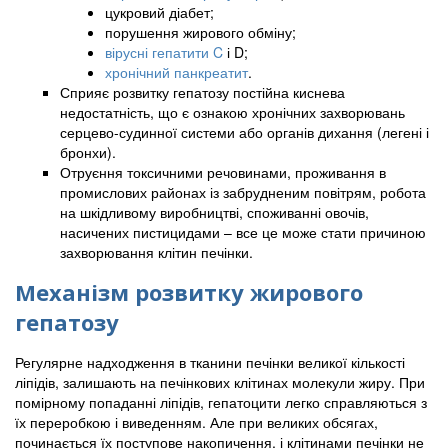
цукровий діабет;
порушення жирового обміну;
вірусні гепатити C
і D;
хронічний панкреатит
.
Сприяє розвитку гепатозу постійна киснева
недостатність, що є ознакою хронічних захворювань
серцево-судинної системи або органів дихання (легені і
бронхи).
Отруєння токсичними речовинами, проживання в
промислових районах із забрудненим повітрям, робота
на шкідливому виробництві, споживанні овочів,
насичених пистицидами – все це може стати причиною
захворювання клітин печінки.
Механізм розвитку жирового
гепатозу
Регулярне надходження в тканини печінки великої кількості
ліпідів, залишають на печінкових клітинах молекули жиру. При
помірному попаданні ліпідів, гепатоцити легко справляються з
їх переробкою і виведенням. Але при великих обсягах,
починається їх поступове накопичення, і клітинами печінки не