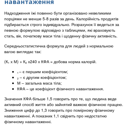
навантаження
Надходження їжі повинно бути організовано невеликими
порціями не менше 5-8 разів за день. Калорійність продуктів
підбирається строго індивідуально. Розрахунок її ведеться за
певною формулою відповідно з таблицями, які враховують
стать, вік, початкову маси тіла і щоденну фізичну активність.
Середньостатистична формула для людей з нормальною
вагою виглядає так:
(К
х М) + К
х240 х КФА = добова норма калорій.
1
2
– є першим коефіцієнтом;
1
– є другим коефіцієнтом;
2
М – загальна маса тіла;
КФА – це коефіцієнт фізичного навантаження.
Значення КФА більше 1,5 говорить про те, що людина веде
активний спосіб життя або зайнятий важкою фізичною працею.
Зниження цифр до 1,3 говорить про помірному фізичному
навантаженні. А показник 1,1 свідчить про недостатню
фізичному навантаженні.