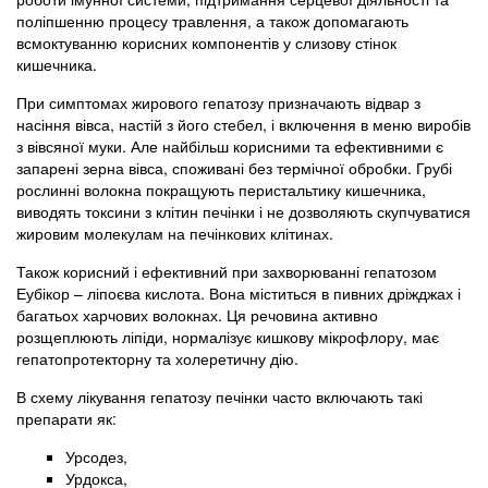
поліпшенню процесу травлення, а також допомагають
всмоктуванню корисних компонентів у слизову стінок
кишечника.
При симптомах жирового гепатозу призначають відвар з
насіння вівса, настій з його стебел, і включення в меню виробів
з вівсяної муки. Але найбільш корисними та ефективними є
запарені зерна вівса, споживані без термічної обробки. Грубі
рослинні волокна покращують перистальтику кишечника,
виводять токсини з клітин печінки і не дозволяють скупчуватися
жировим молекулам на печінкових клітинах.
Також корисний і ефективний при захворюванні гепатозом
Еубікор – ліпоєва кислота. Вона міститься в пивних дріжджах і
багатьох харчових волокнах. Ця речовина активно
розщеплюють ліпіди, нормалізує кишкову мікрофлору, має
гепатопротекторну та холеретичну дію.
В схему лікування гепатозу печінки часто включають такі
препарати як:
Урсодез,
Урдокса,