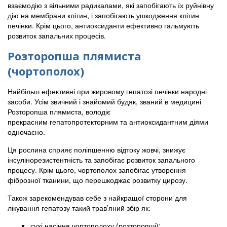
взаємодію з вільними радикалами, які запобігають їх руйнівну
дію на мембрани клітин, і запобігають ушкодження клітин
печінки. Крім цього, антиоксиданти ефективно гальмують
розвиток запальних процесів.
Розторопша плямиста
(чортополох)
Найбільш ефективні при жировому гепатозі печінки народні
засоби. Усім звичний і знайомий будяк, званий в медицині
Розторопша плямиста, володіє
прекрасним гепатопротекторним та антиоксидантним діями
одночасно.
Ця рослина сприяє поліпшенню відтоку жовчі, знижує
інсулінорезистентність та запобігає розвиток запального
процесу. Крім цього, чортополох запобігає утворення
фіброзної тканини, що перешкоджає розвитку цирозу.
Також зарекомендував себе з найкращої сторони для
лікування гепатозу такий трав’яний збір як:
сухі насіння чортополоху (розторопші);