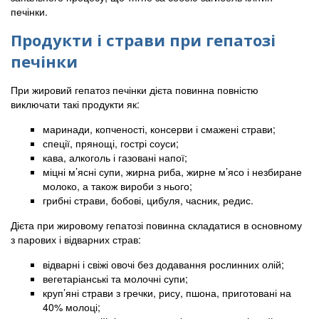
печінки.
Продукти і страви при гепатозі
печінки
При жировий гепатоз печінки дієта повинна повністю
виключати такі продукти як:
маринади, копченості, консерви і смажені страви;
спеції, прянощі, гострі соуси;
кава, алкоголь і газовані напої;
міцні м’ясні супи, жирна риба, жирне м’ясо і незбиране
молоко, а також вироби з нього;
грибні страви, бобові, цибуля, часник, редис.
Дієта при жировому гепатозі повинна складатися в основному
з парових і відварних страв:
відварні і свіжі овочі без додавання рослинних олій;
вегетаріанські та молочні супи;
круп’яні страви з гречки, рису, пшона, приготовані на
40% молоці;