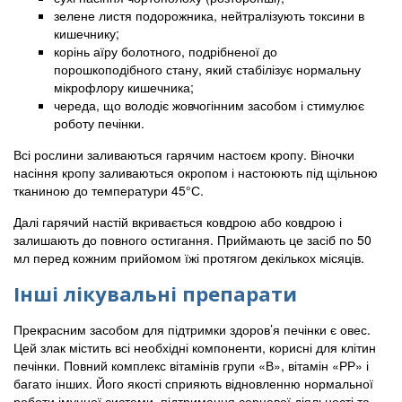
зелене листя подорожника, нейтралізують токсини в
кишечнику;
корінь аїру болотного, подрібненої до
порошкоподібного стану, який стабілізує нормальну
мікрофлору кишечника;
череда, що володіє жовчогінним засобом і стимулює
роботу печінки.
Всі рослини заливаються гарячим настоєм кропу. Віночки
насіння кропу заливаються окропом і настоюють під щільною
тканиною до температури 45°С.
Далі гарячий настій вкривається ковдрою або ковдрою і
залишають до повного остигання. Приймають це засіб по 50
мл перед кожним прийомом їжі протягом декількох місяців.
Інші лікувальні препарати
Прекрасним засобом для підтримки здоров’я печінки є овес.
Цей злак містить всі необхідні компоненти, корисні для клітин
печінки. Повний комплекс вітамінів групи «В», вітамін «РР» і
багато інших. Його якості сприяють відновленню нормальної
роботи імунної системи, підтримання серцевої діяльності та