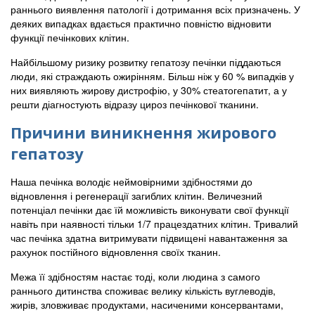
раннього виявлення патології і дотримання всіх призначень. У
деяких випадках вдається практично повністю відновити
функції печінкових клітин.
Найбільшому ризику розвитку гепатозу печінки піддаються
люди, які страждають ожирінням. Більш ніж у 60 % випадків у
них виявляють жирову дистрофію, у 30% стеатогепатит, а у
решти діагностують відразу цироз печінкової тканини.
Причини виникнення жирового
гепатозу
Наша печінка володіє неймовірними здібностями до
відновлення і регенерації загиблих клітин. Величезний
потенціал печінки дає їй можливість виконувати свої функції
навіть при наявності тільки 1/7 працездатних клітин. Тривалий
час печінка здатна витримувати підвищені навантаження за
рахунок постійного відновлення своїх тканин.
Межа її здібностям настає тоді, коли людина з самого
раннього дитинства споживає велику кількість вуглеводів,
жирів, зловживає продуктами, насиченими консервантами,