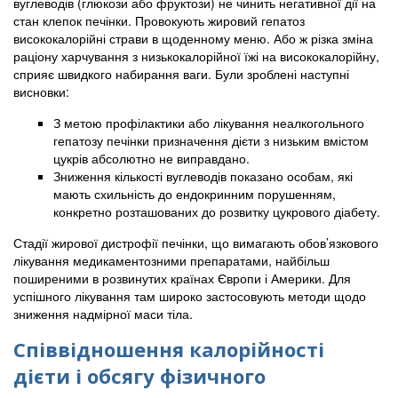
вуглеводів (глюкози або фруктози) не чинить негативної дії на
стан клепок печінки. Провокують жировий гепатоз
висококалорійні страви в щоденному меню. Або ж різка зміна
раціону харчування з низькокалорійної їжі на висококалорійну,
сприяє швидкого набирання ваги. Були зроблені наступні
висновки:
З метою профілактики або лікування неалкогольного
гепатозу печінки призначення дієти з низьким вмістом
цукрів абсолютно не виправдано.
Зниження кількості вуглеводів показано особам, які
мають схильність до ендокринним порушенням,
конкретно розташованих до розвитку цукрового діабету.
Стадії жирової дистрофії печінки, що вимагають обов’язкового
лікування медикаментозними препаратами, найбільш
поширеними в розвинутих країнах Європи і Америки. Для
успішного лікування там широко застосовують методи щодо
зниження надмірної маси тіла.
Співвідношення калорійності
дієти і обсягу фізичного