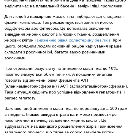
виділити час на плавальний басейн і вечірні піші прогулянки.
Для людей з надмірною масою тіла підбираються спеціальні
фізичні комплекси. Так рекомендуються заняття йогою,
бодіфлексом або фітнесом. Це допомагає окислення і
виведення жирних кислот з м’язових тканин, розщеплення
жирових клітин і
зниженню рівня холестерину без ліків
. Крім
цього, огрядним людям основний раціон харчування краще
складати з рослинної їжі, багатої важко розчинними
волокнами.
При отриманні результату по зниженню маси тіла до 10%,
помітно знижується об’єм печінки. А показники аналізів
говорять від зниженні рівня ферментів АЛТ
(аланінамінотрансферази) і АСТ (аспартатамінотрансферази).
Така ситуація свідчить про успішне відновлення гепатоцитів, і
регрес гепатозу.
Важливо, щоб зниження маси тіла, не перевищувала 500 грам
в тиждень. Інакше швидка втрата ваги може призвести до
накопичення в печінці звільнених жирних кислот. Це
відбувається з-за швидкого розщеплення жирів і виникнення
запального процесу, що тягне за собою загибель клітин