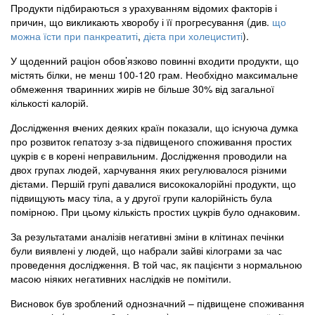
Продукти підбираються з урахуванням відомих факторів і
причин, що викликають хворобу і її прогресування (див.
що
можна їсти при панкреатиті
,
дієта при холециститі
).
У щоденний раціон обов’язково повинні входити продукти, що
містять білки, не менш 100-120 грам. Необхідно максимальне
обмеження тваринних жирів не більше 30% від загальної
кількості калорій.
Дослідження вчених деяких країн показали, що існуюча думка
про розвиток гепатозу з-за підвищеного споживання простих
цукрів є в корені неправильним. Дослідження проводили на
двох групах людей, харчування яких регулювалося різними
дієтами. Першій групі давалися висококалорійні продукти, що
підвищують масу тіла, а у другої групи калорійність була
помірною. При цьому кількість простих цукрів було однаковим.
За результатами аналізів негативні зміни в клітинах печінки
були виявлені у людей, що набрали зайві кілограми за час
проведення дослідження. В той час, як пацієнти з нормальною
масою ніяких негативних наслідків не помітили.
Висновок був зроблений однозначний – підвищене споживання