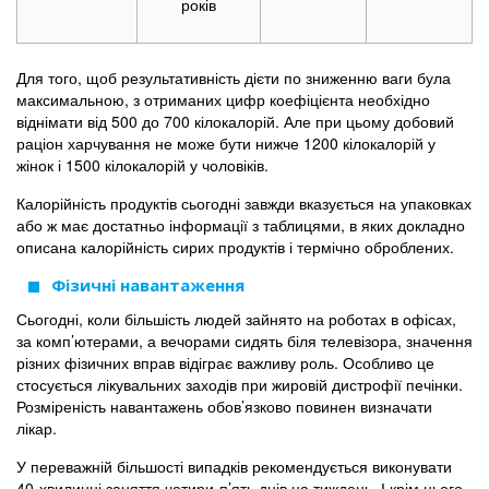
років
Для того, щоб результативність дієти по зниженню ваги була
максимальною, з отриманих цифр коефіцієнта необхідно
віднімати від 500 до 700 кілокалорій. Але при цьому добовий
раціон харчування не може бути нижче 1200 кілокалорій у
жінок і 1500 кілокалорій у чоловіків.
Калорійність продуктів сьогодні завжди вказується на упаковках
або ж має достатньо інформації з таблицями, в яких докладно
описана калорійність сирих продуктів і термічно оброблених.
Фізичні навантаження
Сьогодні, коли більшість людей зайнято на роботах в офісах,
за комп’ютерами, а вечорами сидять біля телевізора, значення
різних фізичних вправ відіграє важливу роль. Особливо це
стосується лікувальних заходів при жировій дистрофії печінки.
Розміреність навантажень обов’язково повинен визначати
лікар.
У переважній більшості випадків рекомендується виконувати
40-хвилинні заняття чотири-п’ять днів на тиждень. І крім цього