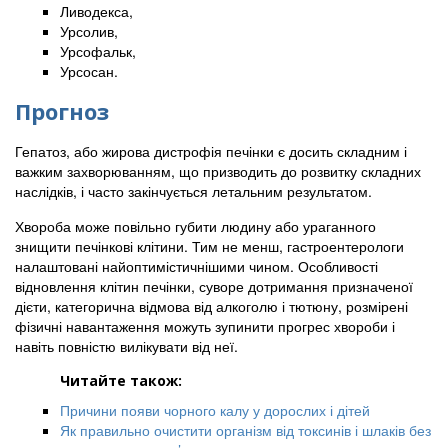
Ливодекса,
Урсолив,
Урсофальк,
Урсосан.
Прогноз
Гепатоз, або жирова дистрофія печінки є досить складним і
важким захворюванням, що призводить до розвитку складних
наслідків, і часто закінчується летальним результатом.
Хвороба може повільно губити людину або ураганного
знищити печінкові клітини. Тим не менш, гастроентерологи
налаштовані найоптимістичнішими чином. Особливості
відновлення клітин печінки, суворе дотримання призначеної
дієти, категорична відмова від алкоголю і тютюну, розмірені
фізичні навантаження можуть зупинити прогрес хвороби і
навіть повністю вилікувати від неї.
Читайте також:
Причини появи чорного калу у дорослих і дітей
Як правильно очистити організм від токсинів і шлаків без