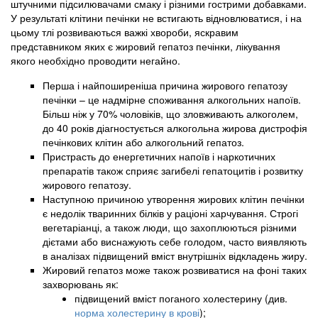
штучними підсилювачами смаку і різними гострими добавками.
У результаті клітини печінки не встигають відновлюватися, і на
цьому тлі розвиваються важкі хвороби, яскравим
представником яких є жировий гепатоз печінки, лікування
якого необхідно проводити негайно.
Перша і найпоширеніша причина жирового гепатозу
печінки – це надмірне споживання алкогольних напоїв.
Більш ніж у 70% чоловіків, що зловживають алкоголем,
до 40 років діагностується алкогольна жирова дистрофія
печінкових клітин або алкогольний гепатоз.
Пристрасть до енергетичних напоїв і наркотичних
препаратів також сприяє загибелі гепатоцитів і розвитку
жирового гепатозу.
Наступною причиною утворення жирових клітин печінки
є недолік тваринних білків у раціоні харчування. Строгі
вегетаріанці, а також люди, що захоплюються різними
дієтами або виснажують себе голодом, часто виявляють
в аналізах підвищений вміст внутрішніх відкладень жиру.
Жировий гепатоз може також розвиватися на фоні таких
захворювань як:
підвищений вміст поганого холестерину (див.
норма холестерину в крові
);