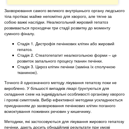
Захворювання самого великого внутрішнього органу людського
тіла протікає майже непомітно для хворого, але тягне за
собою важкі наслідки. Неалкогольний жировий гепатоз
розвивається проходячи три стадії розвитку до моменту
сумного фіналу.
Стадія 1. Дистрофія печінкових клітин або жировий
гепатоз.
Стадія 2. Стеатогепатит неалкогольною форми – це
розвиток запального процесу тканин печінки.
Стадія 3. Цироз клітин печінки (заміна їх сполучною
тканиною).
Точного й однозначного методу лікування гепатозу поки не
вироблено. У більшості випадків лікарі ґрунтуються для
складання схем на індивідуальні особливості організму хворого
і прояві симптомів. Вибір ефективної методики ускладнюється
приєднанням до захворювання печінкових клітин поганого
всмоктування поживних речовин у кишечнику.
Методики, які застосовуються для лікування жирового гепатозу
печінки, дають досить обнадійливі результати при умові