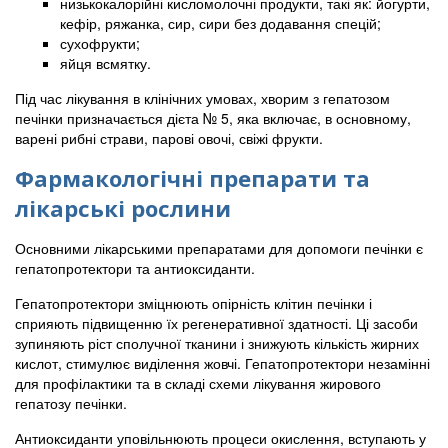
низькокалорійні кисломолочні продукти, такі як: йогурти,
кефір, ряжанка, сир, сири без додавання спецій;
сухофрукти;
яйця всмятку.
Під час лікування в клінічних умовах, хворим з гепатозом
печінки призначається дієта № 5, яка включає, в основному,
варені рибні страви, парові овочі, свіжі фрукти.
Фармакологічні препарати та
лікарські рослини
Основними лікарськими препаратами для допомоги печінки є
гепатопротектори та антиоксиданти.
Гепатопротектори зміцнюють опірність клітин печінки і
сприяють підвищенню їх регенеративної здатності. Ці засоби
зупиняють ріст сполучної тканини і знижують кількість жирних
кислот, стимулює виділення жовчі. Гепатопротектори незамінні
для профілактики та в складі схеми лікування жирового
гепатозу печінки.
Антиоксиданти уповільнюють процеси окислення, вступають у