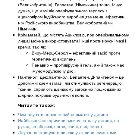
(Великобританія), Герпетад (Німеччина) тощо. Існує
думка, що мазі від оперізувального герпесу з
ацикловіром індійського виробництва менш ефективні,
ніж Російського виробництва, Великобританії чи
Німеччині.
Крім мазей, що містять Ацикловір, при оперізувальному
лишаї можна використовувати і інші противірусні мазі і
креми, такі як:
Виру-Мерц-Серол – ефективний засіб проти
герпетичних висипань
Панавир – противірусний гель, який також має
імуномодулюючу дію.
Пантенол, Декспантенол, Бепантен, Д-пантенол – це
допоміжні креми і мазі, які стимулюють регенерацію
тканин, сприяють швидкому загоєнню пошкоджених
шкірних покривів будь-якої етіології.
Читайте також:
Чим лікувати пелюшковий дерматит у дитини
Найбільш часті причини висипу на тілі у дитини, на
руках, на обличчі, ногах, спині, шиї, животі
Лікування стригучого лишаю у людини: симптоми,