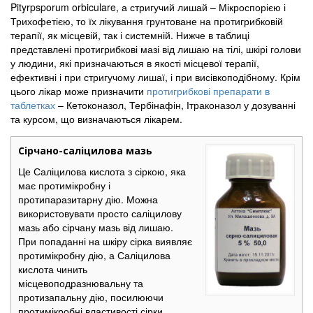
Pityrpsporum orbiculare, а стригучий лишай – Мікроспорією і
Трихофетією, то їх лікування грунтоване на протигрибковій
терапії, як місцевій, так і системній. Нижче в таблиці
представлені протигрибкові мазі від лишаю на тілі, шкірі голови
у людини, які призначаються в якості місцевої терапії,
ефективні і при стригучому лишаї, і при висівкоподібному. Крім
цього лікар може призначити
протигрибкові препарати в
таблетках
– Кетоконазол, Тербінафін, Ітраконазол у дозуванні
та курсом, що визначаються лікарем.
Сірчано-саліцилова мазь
Це Саліцилова кислота з сіркою, яка
має протимікробну і
протипаразитарну дію. Можна
використовувати просто саліцилову
мазь або сірчану мазь від лишаю.
При попаданні на шкіру сірка виявляє
протимікробну дію, а Саліцилова
кислота чинить
місцевоподразнювальну та
протизапальну дію, посилюючи
протимікробні властивості сірки.