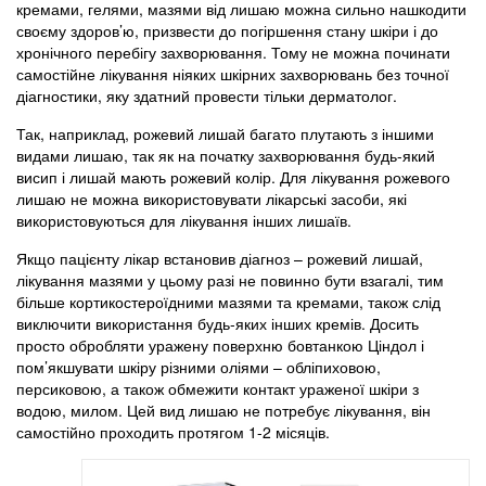
кремами, гелями, мазями від лишаю можна сильно нашкодити
своєму здоров’ю, призвести до погіршення стану шкіри і до
хронічного перебігу захворювання. Тому не можна починати
самостійне лікування ніяких шкірних захворювань без точної
діагностики, яку здатний провести тільки дерматолог.
Так, наприклад, рожевий лишай багато плутають з іншими
видами лишаю, так як на початку захворювання будь-який
висип і лишай мають рожевий колір. Для лікування рожевого
лишаю не можна використовувати лікарські засоби, які
використовуються для лікування інших лишаїв.
Якщо пацієнту лікар встановив діагноз – рожевий лишай,
лікування мазями у цьому разі не повинно бути взагалі, тим
більше кортикостероїдними мазями та кремами, також слід
виключити використання будь-яких інших кремів. Досить
просто обробляти уражену поверхню бовтанкою Ціндол і
пом’якшувати шкіру різними оліями – обліпиховою,
персиковою, а також обмежити контакт ураженої шкіри з
водою, милом. Цей вид лишаю не потребує лікування, він
самостійно проходить протягом 1-2 місяців.