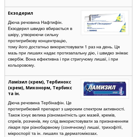
Екзодерил
Діюча речовина Нафтифін.
Екзодерил швидко вбирається в
шкіру, утворюючи сильну
протигрибкову концентрацію,
тому його достатньо використовувати 1 раз на день. Ця
мазь при лишаях надає протизапальну дію, і швидко знімає
свербіж. Вона ефективна і при стригучому лишаї, і при
кольоровому.
Ламізил (крем), Тербинокс
(крем), Миконорм, Тербикс
та ін.
Діюча речовина Тербінафін. Це
протигрибковий препарат з широким спектром активності.
Також існує велика різноманітність цих мазей, кремів,
спреїв, розчинів, яку слід використовувати за призначенням
лікаря при різнобарвному (сонячному) лишаї, трихофітії,
мікроспорії та ін. лишаях та дерматомікозах.