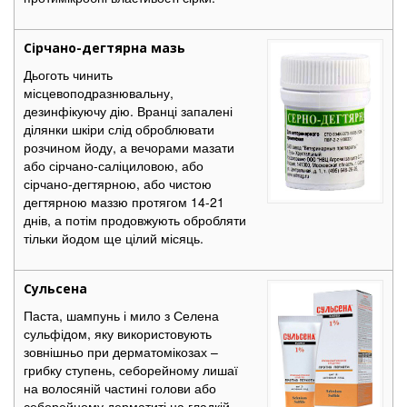
Сірчано-дегтярна мазь
Дьоготь чинить
місцевоподразнювальну,
дезинфікуючу дію. Вранці запалені
ділянки шкіри слід оброблювати
розчином йоду, а вечорами мазати
або сірчано-саліциловою, або
сірчано-дегтярною, або чистою
дегтярною маззю протягом 14-21
днів, а потім продовжують обробляти
тільки йодом ще цілий місяць.
Сульсена
Паста, шампунь і мило з Селена
сульфідом, яку використовують
зовнішньо при дерматомікозах –
грибку ступень, себорейному лишаї
на волосяній частині голови або
себорейному дерматиті на гладкій