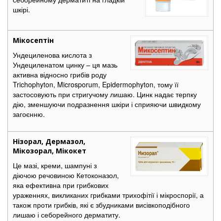
шкірі.
Мікосептін
Ундециленова кислота з
Ундециленатом цинку – ця мазь
активна відносно грибів роду
Trichophyton, Microsporum, Epidermophyton, тому її
застосовують при стригучому лишаю. Цинк надає терпку
дію, зменшуючи подразнення шкіри і сприяючи швидкому
загоєнню.
Нізорал, Дермазол,
Мікозорал, Мікокет
Це мазі, креми, шампуні з
діючою речовиною Кетоконазол,
яка ефективна при грибкових
ураженнях, викликаних грибками трихофітії і мікроспорії, а
також проти грибків, які є збудниками висівкоподібного
лишаю і себорейного дерматиту.