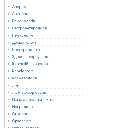
Алергія
Ангіологія
Венерологія
Гастроентерологія
Гінекологія
Дерматологія
Ендокринологія
Здорове харчування
Інфекційні хвороби
Кардіологія
Косметологія
Ліки
ЛОР-захворювання
Невідкладна допомога
Неврологія
Онкологія
Ортопедія
Паразитологія