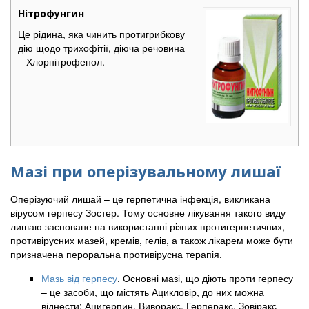
Нітрофунгин
Це рідина, яка чинить протигрибкову
дію щодо трихофітії, діюча речовина
– Хлорнітрофенол.
Мазі при оперізувальному лишаї
Оперізуючий лишай – це герпетична інфекція, викликана
вірусом герпесу Зостер. Тому основне лікування такого виду
лишаю засноване на використанні різних протигерпетичних,
противірусних мазей, кремів, гелів, а також лікарем може бути
призначена пероральна противірусна терапія.
Мазь від герпесу
. Основні мазі, що діють проти герпесу
– це засоби, що містять Ацикловір, до них можна
віднести: Ацигерпин, Виворакс, Герперакс, Зовіракс