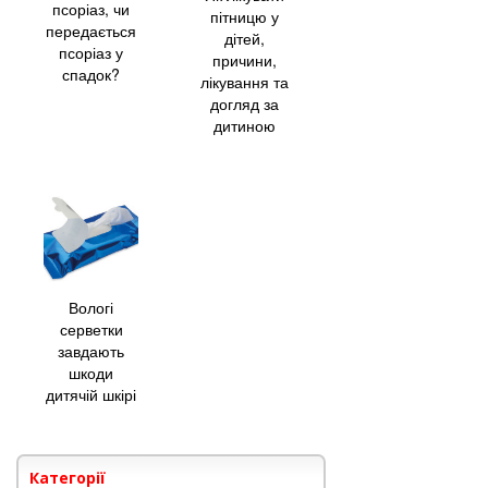
псоріаз, чи
пітницю у
передається
дітей,
псоріаз у
причини,
спадок?
лікування та
догляд за
дитиною
Вологі
серветки
завдають
шкоди
дитячій шкірі
Категорії