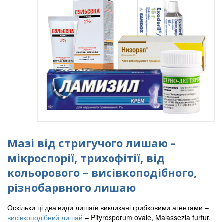
Мазі від стригучого лишаю –
мікроспорії, трихофітії, від
кольорового – висівкоподібного,
різнобарвного лишаю
Оскільки ці два види лишаїв викликані грибковими агентами –
висівкоподібний лишай
– Pityrosporum ovale, Malassezia furfur,