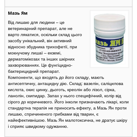
Мазь Ям
Від лишаю для людини – це
ветеринарний препарат, але не
варто лякатися, оскільки склад цього
засобу унікальний, він активний
відносно збудника трихофетії, при
мокнучому лишаї – екземі,
дерматомікозах та інших шкірних
захворюваннях. Це фунгіцидно-
бактерицидний препарат.
Компоненти, що входять до його складу, мають
антисептичну, антацидну дію. Склад: вазелін, саліцилова
кислота, окис цинку, дьоготь, креолін або лізол, сірка,
ланолін, скипидар. Запах у нього специфічний, колір від
сірого до коричневого. Його інколи призначають лікарі, коли
стандартна терапія не приносить ефекту, а Мазь Ян проти
лишаю, спричиненого грибками від тварин, є
найефективнішою. Мазь Ян малотоксична, не дратує шкіру
і сприяє швидкому одужанню.