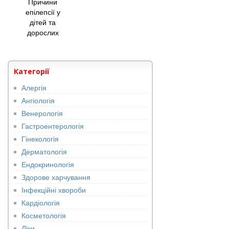
Причини
епілепсії у
дітей та
дорослих
Категорії
Алергія
Ангіологія
Венерологія
Гастроентерологія
Гінекологія
Дерматологія
Ендокринологія
Здорове харчування
Інфекційні хвороби
Кардіологія
Косметологія
Ліки