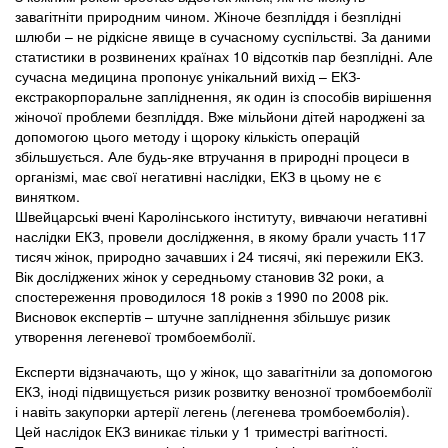
завагітніти природним чином. Жіноче безпліддя і безплідні
шлюби – не рідкісне явище в сучасному суспільстві. За даними
статистики в розвинених країнах 10 відсотків пар безплідні. Але
сучасна медицина пропонує унікальний вихід – ЕКЗ-
екстракорпоральне запліднення, як один із способів вирішення
жіночої проблеми безпліддя. Вже мільйони дітей народжені за
допомогою цього методу і щороку кількість операцій
збільшується. Але будь-яке втручання в природні процеси в
організмі, має свої негативні наслідки, ЕКЗ в цьому не є
винятком.
Швейцарські вчені Каролінського інституту, вивчаючи негативні
наслідки ЕКЗ, провели дослідження, в якому брали участь 117
тисяч жінок, природно зачавших і 24 тисячі, які пережили ЕКЗ.
Вік досліджених жінок у середньому становив 32 роки, а
спостереження проводилося 18 років з 1990 по 2008 рік.
Висновок експертів – штучне запліднення збільшує ризик
утворення легеневої тромбоемболії.
Експерти відзначають, що у жінок, що завагітніли за допомогою
ЕКЗ, іноді підвищується ризик розвитку венозної тромбоемболії
і навіть закупорки артерії легень (легенева тромбоемболія).
Цей наслідок ЕКЗ виникає тільки у 1 триместрі вагітності.