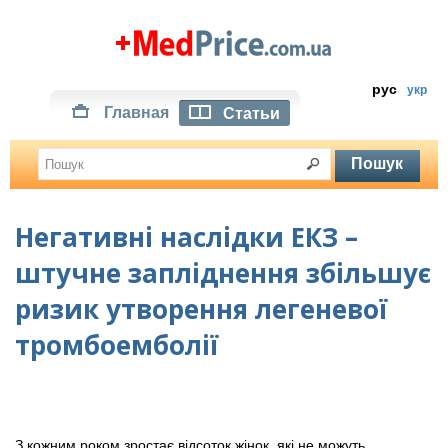
рус
укр
Главная
Статьи
Негативні наслідки ЕКЗ –
штучне запліднення збільшує
ризик утворення легеневої
тромбоемболії
З кожним роком зростає відсоток жінок, які не можуть