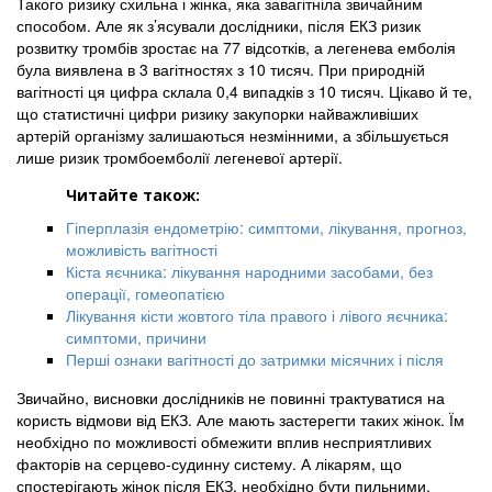
Такого ризику схильна і жінка, яка завагітніла звичайним
способом. Але як з’ясували дослідники, після ЕКЗ ризик
розвитку тромбів зростає на 77 відсотків, а легенева емболія
була виявлена в 3 вагітностях з 10 тисяч. При природній
вагітності ця цифра склала 0,4 випадків з 10 тисяч. Цікаво й те,
що статистичні цифри ризику закупорки найважливіших
артерій організму залишаються незмінними, а збільшується
лише ризик тромбоемболії легеневої артерії.
Читайте також:
Гіперплазія ендометрію: симптоми, лікування, прогноз,
можливість вагітності
Кіста яєчника: лікування народними засобами, без
операції, гомеопатією
Лікування кісти жовтого тіла правого і лівого яєчника:
симптоми, причини
Перші ознаки вагітності до затримки місячних і після
Звичайно, висновки дослідників не повинні трактуватися на
користь відмови від ЕКЗ. Але мають застерегти таких жінок. Їм
необхідно по можливості обмежити вплив несприятливих
факторів на серцево-судинну систему. А лікарям, що
спостерігають жінок після ЕКЗ, необхідно бути пильними.