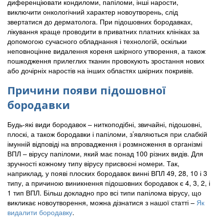
диференціювати кондиломи, папіломи, інші нарости,
виключити онкологічний характер новоутворень, слід
звертатися до дерматолога. При підошовних бородавках,
лікування краще проводити в приватних платних клініках за
допомогою сучасного обладнання і технологій, оскільки
неповноцінне видалення кореня шкірного утворення, а також
пошкодження прилеглих тканин провокують зростання нових
або дочірніх наростів на інших областях шкірних покривів.
Причини появи підошовної
бородавки
Будь-які види бородавок – ниткоподібні, звичайні, підошовні,
плоскі, а також бородавки і папіломи, з’являються при слабкій
імунній відповіді на впровадження і розмноження в організмі
ВПЛ – вірусу папіломи, який має понад 100 різних видів. Для
зручності кожному типу вірусу присвоєні номери. Так,
наприклад, у появі плоских бородавок винні ВПЛ 49, 28, 10 і 3
типу, а причиною виникнення підошовних бородавок є 4, 3, 2, і
1 тип ВПЛ. Більш докладно про всі типи папілома вірусу, що
викликає новоутворення, можна дізнатися з нашої статті –
Як
видалити бородавку
.