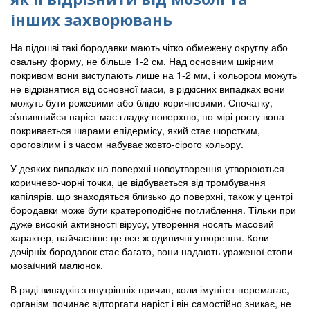
інших захворювань
На підошві такі бородавки мають чітко обмежену округлу або
овальну форму, не більше 1-2 см. Над основним шкірним
покривом вони виступають лише на 1-2 мм, і кольором можуть
не відрізнятися від основної маси, в рідкісних випадках вони
можуть бути рожевими або блідо-коричневими. Спочатку,
з’явившийся наріст має гладку поверхню, по мірі росту вона
покривається шарами епідермісу, який стає шорстким,
ороговілим і з часом набуває жовто-сірого кольору.
У деяких випадках на поверхні новоутворення утворюються
коричнево-чорні точки, це відбувається від тромбування
капілярів, що знаходяться близько до поверхні, також у центрі
бородавки може бути кратероподібне поглиблення. Тільки при
дуже високій активності вірусу, утворення носять масовий
характер, найчастіше це все ж одиничні утворення. Коли
дочірніх бородавок стає багато, вони надають ураженої стопи
мозаїчний малюнок.
В ряді випадків з внутрішніх причин, коли імунітет перемагає,
організм починає відторгати наріст і він самостійно зникає, не