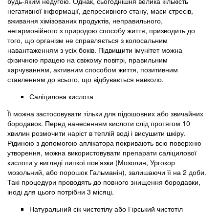
будь-яким недугою. Однак, сьогоднішня велика кількість
негативної інформації, депресивного стану, маси стресів,
вживання хімізованих продуктів, неправильного,
негармонійного з природою способу життя, призводить до
того, що організм не справляється з колосальним
навантаженням з усіх боків. Підвищити імунітет можна
фізичною працею на свіжому повітрі, правильним
харчуванням, активним способом життя, позитивним
ставленням до всього, що відбувається навколо.
Саліцилова кислота
Її можна застосовувати тільки для підошовних або звичайних
бородавок. Перед нанесенням кислоти слід протягом 10
хвилин розмочити наріст в теплій воді і висушити шкіру.
Рідиною з допомогою аплікатора покривають всю поверхню
утворення, можна використовувати препарати саліцилової
кислоти у вигляді липкої пов’язки (Мозолин, Ургокор
мозольний, або порошок Гальманін), залишаючи її на 2 доби.
Такі процедури проводять до повного знищення бородавки,
іноді для цього потрібни 3 місяці.
Натуральний сік чистотілу або Гірський чистотіл