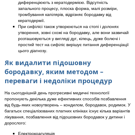
диференціюють з кератодермією. Відсутність
запального процесу, плоска форма, малі розміри,
тромбування капілярів, відрізняє бородавку від
кератодермії.
При сифілісі також утворюються на стопі і долонях
утворення, зовні схожі на бородавку, але вони зазвичай
розташовуються у вигляді дуг, кілець, дуже болючі і
простий тест на сифіліс вирішує питання диференціації
цього діагнозу.
Як видалити підошовну
бородавку, яким методом –
переваги і недоліки процедур
На сьогоднішній день прогресивні медичні технології
пропонують декілька дуже ефективних способів позбавлення
від будь-яких новоутворень – кондилом, бородавок, родимок. У
багатьох спеціалізованих платних клініках існує кілька варіантів
лікування, позбавлення від підошовних бородавок у дитини і
дорослого:
Електрокоагуляція