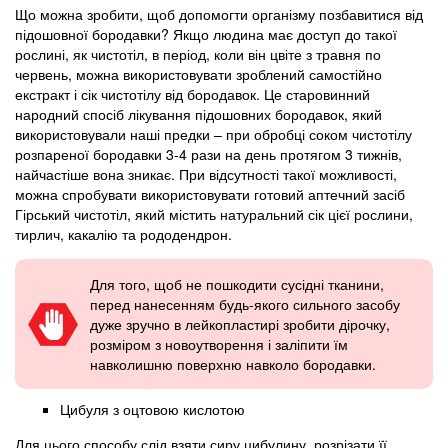
Що можна зробити, щоб допомогти організму позбавитися від
підошовної бородавки? Якщо людина має доступ до такої
рослині, як чистотіл, в період, коли він цвіте з травня по
червень, можна використовувати зроблений самостійно
екстракт і сік чистотілу від бородавок. Це старовинний
народний спосіб лікування підошовних бородавок, який
використовували наші предки – при обробці соком чистотілу
розпареної бородавки 3-4 рази на день протягом 3 тижнів,
найчастіше вона зникає. При відсутності такої можливості,
можна спробувати використовувати готовий аптечний засіб
Гірський чистотіл, який містить натуральний сік цієї рослини,
тирлич, какалію та рододендрон.
Для того, щоб не пошкодити сусідні тканини,
перед нанесенням будь-якого сильного засобу
дуже зручно в лейкопластирі зробити дірочку,
розміром з новоутворення і заліпити їм
навколишню поверхню навколо бородавки.
Цибуля з оцтовою кислотою
Для цього способу слід взяти сиру цибулину, розрізати її,