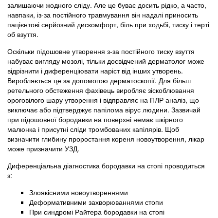
залишаючи жодного сліду. Але це буває досить рідко, а часто,
навпаки, із-за постійного травмування він надалі приносить
пацієнтові серйозний дискомфорт, біль при ходьбі, тиску і терті
об взуття.
Оскільки підошовне утворення з-за постійного тиску взуття
набуває вигляду мозолі, тільки досвідчений дерматолог може
відрізнити і диференціювати наріст від інших утворень.
Виробляється це за допомогою дерматоскопії. Для більш
ретельного обстеження фахівець виробляє зіскоблювання
ороговілого шару утворення і відправляє на ПЛР аналіз, що
виключає або підтверджує папілома вірус людини. Зазвичай
при підошовної бородавки на поверхні немає шкірного
малюнка і присутні сліди тромбованих капілярів. Щоб
визначити глибину проростання кореня новоутворення, лікар
може призначити УЗД.
Диференціальна діагностика бородавки на стопі проводиться
з:
Злоякісними новоутвореннями
Деформативними захворюваннями стопи
При синдромі Райтера бородавки на стопі