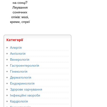
на сонці?
Лікування
сонячних
опіків: мазі,
креми, спреї
Категорії
Алергія
Ангіологія
Венерологія
Гастроентерологія
Гінекологія
Дерматологія
Ендокринологія
Здорове харчування
Інфекційні хвороби
Кардіологія
Косметологія