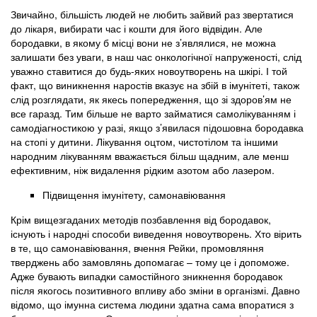
Звичайно, більшість людей не любить зайвий раз звертатися
до лікаря, вибирати час і кошти для його відвідин. Але
бородавки, в якому б місці вони не з’являлися, не можна
залишати без уваги, в наш час онкологічної напруженості, слід
уважно ставитися до будь-яких новоутворень на шкірі. І той
факт, що виникнення наростів вказує на збій в імунітеті, також
слід розглядати, як якесь попередження, що зі здоров’ям не
все гаразд. Тим більше не варто займатися самолікуванням і
самодіагностикою у разі, якщо з’явилася підошовна бородавка
на стопі у дитини. Лікування оцтом, чистотілом та іншими
народним лікуванням вважається більш щадним, але менш
ефективним, ніж видалення рідким азотом або лазером.
Підвищення імунітету, самонавіювання
Крім вищезгаданих методів позбавлення від бородавок,
існують і народні способи виведення новоутворень. Хто вірить
в те, що самонавіювання, вчення Рейки, промовляння
тверджень або замовлянь допомагає – тому це і допоможе.
Адже бувають випадки самостійного зникнення бородавок
після якогось позитивного впливу або зміни в організмі. Давно
відомо, що імунна система людини здатна сама впоратися з