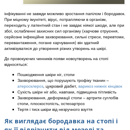
інфікуванні не завжди можливо зростання папілом і бородавок.
При міцному імунітеті, вірус, потрапляючи в організм,
переходить у латентний стан і не завдає ніякої шкоди, але при
збої, ослабленні захисних сил організму (харчове отруєння,
серйозне інфекційне захворювання, сильні стреси, перевтоми,
перевантаження, погане харчування) він здатний
активізуватися до утворення різних утворень на шкірі.
До провокуючих чинників появи новоутворень на стопі
відносяться:
Пошкодження шкіри ніг, стопи
Захворювання, що порушують трофіку тканин –
атеросклероз
, цукровий діабет,
варикоз нижніх кінцівок
Сухість шкіри ніг або, навпаки, підвищена пітливість
Захворювання, деформації стопи – артрити суглобів
стопи, плоскостопість, остеоартроз
Тертя і тиск шкіри від незручного взуття
Як виглядає бородавка на стопі і
як її відрізнити від мозолі та