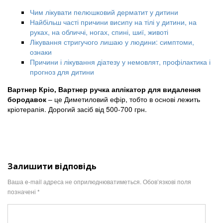
Чим лікувати пелюшковий дерматит у дитини
Найбільш часті причини висипу на тілі у дитини, на
руках, на обличчі, ногах, спині, шиї, животі
Лікування стригучого лишаю у людини: симптоми,
ознаки
Причини і лікування діатезу у немовлят, профілактика і
прогноз для дитини
Вартнер Кріо, Вартнер ручка аплікатор для видалення
бородавок
– це Диметиловий ефір, тобто в основі лежить
кріотерапія. Дорогий засіб від 500-700 грн.
Залишити відповідь
Ваша e-mail адреса не оприлюднюватиметься.
Обов’язкові поля
позначені
*