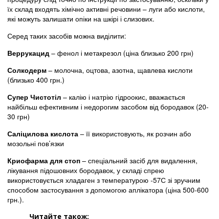
їх склад входять хімічно активні речовини – луги або кислоти,
які можуть залишати опіки на шкірі і слизових.
Серед таких засобів можна виділити:
Веррукацид
– фенол і метакрезол (ціна близько 200 грн)
Солкодерм
– молочна, оцтова, азотна, щавлева кислоти
(близько 400 грн.)
Супер Чистотіл
– калію і натрію гідроокис, вважається
найбільш ефективним і недорогим засобом від бородавок (20-
30 грн)
Саліцилова кислота
– її використовують, як розчин або
мозольні пов’язки
Криофарма для стоп
– спеціальний засіб для видалення,
лікування підошовних бородавок, у складі спрею
використовується хладаген з температурою -57С зі зручним
способом застосування з допомогою аплікатора (ціна 500-600
грн.).
Читайте також: