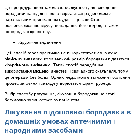
Ця процедура іноді також застосовується для виведення
бородавки на підошві, вона вирізається радіоножем з
паралельним припіканням судин – це запобігає
розповсюдженню вірусу, попаданню його в кров, а також
попереджає кровотечу.
Хірургічне видалення
Цей спосіб зараз практично не використовується, в дуже
рідкісних випадках, коли великий розмір бородавки піддається
хірургічному висіченню. Такий спосіб передбачає
використання місцевої анестезії і звичайного скальпеля, тому
це операція без болю. Однак, недоліком є затяжний і болісний
процес загоєння і завжди утворюється шрам, рубець.
Вибір способу рятування, лікування бородавки на стопі,
безумовно залишається за пацієнтом.
Лікування підошовної бородавки в
домашніх умовах аптечними і
народними засобами