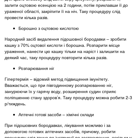
залити оцтовою есенцією на 2 години, потім приклавши її до
ураженої області, закріпити її на ніч. Таку процедуру слід
провести кілька разів.
Борошно з оцтовою кислотою
Народний засіб видалення підошовної бородавки – зробити
кашку з 70% оцтової кислоти і борошна. Розпарити місце
ураження, нанести цю кашку тільки на наріст і залишити на
деякий час, таку процедуру повторити кілька разів.
Розпарювання ніг
Гіпертермія – відомий метод підвищення імунітету.
Вважається, що при півгодинному розпарюванню ніг,
занурюючи їх у гарячу воду, розширення судин сприяє
поліпшенню стану здоров’я. Таку процедуру можна робити 2-3
р/тиждень.
Аптечні готові засоби – хімічні склади
При підошовних бородавках, лікування можливо і за
допомогою готових аптечних засобів, причому, робити
процедуру слід точно по інструкції по застосуванню, оскільки у