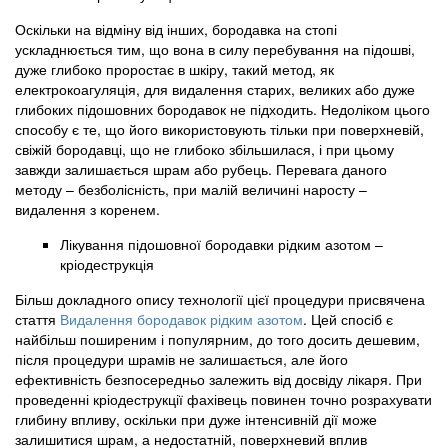
Оскільки на відміну від інших, бородавка на стопі
ускладнюється тим, що вона в силу перебування на підошві,
дуже глибоко проростає в шкіру, такий метод, як
електрокоагуляція, для видалення старих, великих або дуже
глибоких підошовних бородавок не підходить. Недоліком цього
способу є те, що його використовують тільки при поверхневій,
свіжій бородавці, що не глибоко збільшилася, і при цьому
завжди залишається шрам або рубець. Перевага даного
методу – безболісність, при малій величині наросту –
видалення з коренем.
Лікування підошовної бородавки рідким азотом –
кріодеструкція
Більш докладного опису технології цієї процедури присвячена
стаття
Видалення бородавок рідким азотом
. Цей спосіб є
найбільш поширеним і популярним, до того досить дешевим,
після процедури шрамів не залишається, але його
ефективність безпосередньо залежить від досвіду лікаря. При
проведенні кріодеструкції фахівець повинен точно розрахувати
глибину впливу, оскільки при дуже інтенсивній дії може
залишитися шрам, а недостатній, поверхневий вплив