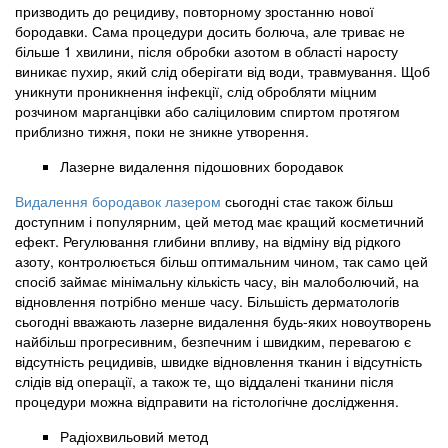
призводить до рецидиву, повторному зростанню нової
бородавки. Сама процедури досить болюча, але триває не
більше 1 хвилини, після обробки азотом в області наросту
виникає пухир, який слід оберігати від води, травмування. Щоб
уникнути проникнення інфекції, слід обробляти міцним
розчином марганцівки або саліциловим спиртом протягом
приблизно тижня, поки не зникне утворення.
Лазерне видалення підошовних бородавок
Видалення бородавок лазером
сьогодні стає також більш
доступним і популярним, цей метод має кращий косметичний
ефект. Регулювання глибини впливу, на відміну від рідкого
азоту, контролюється більш оптимальним чином, так само цей
спосіб займає мінімальну кількість часу, він малоболючий, на
відновлення потрібно менше часу. Більшість дерматологів
сьогодні вважають лазерне видалення будь-яких новоутворень
найбільш прогресивним, безпечним і швидким, перевагою є
відсутність рецидивів, швидке відновлення тканин і відсутність
слідів від операції, а також те, що віддалені тканини після
процедури можна відправити на гістологічне дослідження.
Радіохвильовий метод