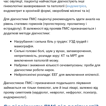
час овуляції, пацієнтці найчастіше діагностують інші
гінекологічні захворювання та патології (
ендометріоз
,
ендометрит в хронічній формі, хворобливі місячні та ін)
Для діагностики ПМС пацієнтці рекомендують здати аналіз на
рівень статевих гормонів (прогестерону, пролактину і
естрадіолу). В залежності від проявів ПМС призначаються і
додаткові методи діагностики:
Нагрубання і сильна біль у грудях: УЗД грудей і
мамографія.
Сильні головні болі, шум у вухах, запаморочення,
непритомність, розлади зору: КТ та МРТ для
виключення патологій мозку.
Набряки і зниження кількості сечовипускань: проби для
діагностики роботи нирок.
Нейропсихічні розлади: ЕЕГ для виключення епілепсії.
Діагностикою ПМС і призначення подальшого лікування
займається не тільки гінеколог, але й інші лікарі, залежно від
прояву симптомів (кардіолог, невролог, нефролог, психіатр,
ендокринолог).