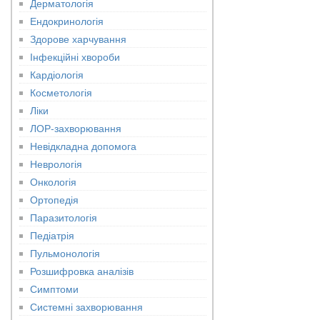
Дерматологія
Ендокринологія
Здорове харчування
Інфекційні хвороби
Кардіологія
Косметологія
Ліки
ЛОР-захворювання
Невідкладна допомога
Неврологія
Онкологія
Ортопедія
Паразитологія
Педіатрія
Пульмонологія
Розшифровка аналізів
Симптоми
Системні захворювання