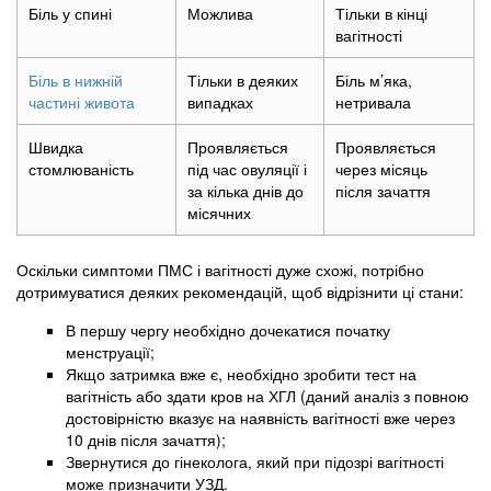
Біль у спині
Можлива
Тільки в кінці
вагітності
Біль в нижній
Тільки в деяких
Біль м’яка,
частині живота
випадках
нетривала
Швидка
Проявляється
Проявляється
стомлюваність
під час овуляції і
через місяць
за кілька днів до
після зачаття
місячних
Оскільки симптоми ПМС і вагітності дуже схожі, потрібно
дотримуватися деяких рекомендацій, щоб відрізнити ці стани:
В першу чергу необхідно дочекатися початку
менструації;
Якщо затримка вже є, необхідно зробити тест на
вагітність або здати кров на ХГЛ (даний аналіз з повною
достовірністю вказує на наявність вагітності вже через
10 днів після зачаття);
Звернутися до гінеколога, який при підозрі вагітності
може призначити УЗД.