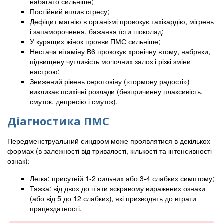
набагато сильніше;
Постійний вплив стресу
;
Дефіцит магнію
в організмі провокує тахікардію, мігрень
і запаморочення, бажання їсти шоколад;
У курящих жінок прояви ПМС сильніше;
Нестача вітаміну В6
провокує хронічну втому, набряки,
підвищену чутливість молочних залоз і різкі зміни
настрою;
Знижений рівень серотоніну
(«гормону радості»)
викликає психічні розлади (безпричинну плаксивість,
смуток, депресію і смуток).
Діагностика ПМС
Передменструальний синдром може проявлятися в декількох
формах (в залежності від тривалості, кількості та інтенсивності
ознак):
Легка: присутній 1-2 сильних або 3-4 слабких симптому;
Тяжка: від двох до п’яти яскравому виражених ознаки
(або від 5 до 12 слабких), які призводять до втрати
працездатності.