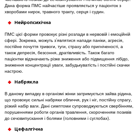
Дана форма ПМС найчастіше проявляється у пацієнток з
хворобами нирок, травного тракту, серця і судин.
Нейропсихічна
ПМС цієї форми провокує різні розлади в нервовій і емоційній
сфері. Зокрема, можуть з’являтися напади паніки, агресія,
постійне почуття тривоги, туги, страху або пригніченості, а
також депресія, безсоння, дратівливість. Також багато
пацієнтки відзначають різке зниження або підвищення лібідо,
зниження концентрації уваги, забудькуватість і постійні скачки
настрою.
Набрякла
В даному випадку в організмі жінки затримується зайва рідина,
що провокує сильні набряки обличчя, рук і ніг, постійну спрагу,
різкий набір ваги. Дані симптоми супроводжуються свербінням,
порушеннями роботи органів травлення, скороченням позивів
до сечовипускання і болями (головними і суглобах).
Цефалгічна