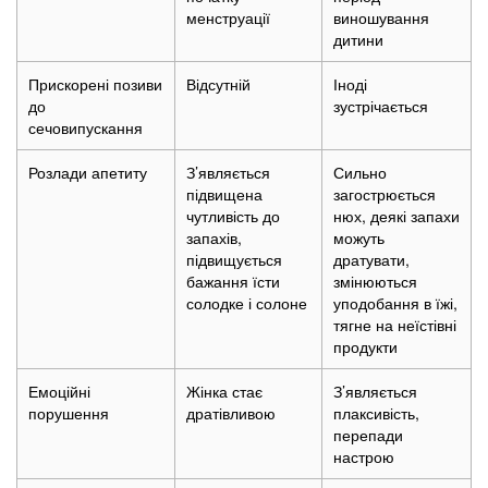
менструації
виношування
дитини
Прискорені позиви
Відсутній
Іноді
до
зустрічається
сечовипускання
Розлади апетиту
З’являється
Сильно
підвищена
загострюється
чутливість до
нюх, деякі запахи
запахів,
можуть
підвищується
дратувати,
бажання їсти
змінюються
солодке і солоне
уподобання в їжі,
тягне на неїстівні
продукти
Емоційні
Жінка стає
З’являється
порушення
дратівливою
плаксивість,
перепади
настрою