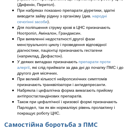
(Дифенін, Перитол).
При набряках показано препарати діуретики, здатні
виводити зайву рідину з організму (див.
народні
сечогінні засоби
).
Для поліпшення струму крові в ЦНС призначають
Ноотропіл, Аміналон, Грандаксин.
При виявленні недостатності другої фази
менструального циклу і проведення відповідної
діагностики, пацієнтці призначають гестагени
(наприклад, Дюфастон).
У деяких випадках призначають
препарати проти
алергії
, які слід приймати за два дні до початку ПМС і до
другого дня місячних.
При великій кількості нейропсихічних симптомів
призначають транквілізатори і антидепресанти.
Набрякла і цефалгічна форма вимагають прийому
антіпростагландінових препаратів.
Також при цефалгічної і кризової формі призначають
Парлодел, так як він нормалізує рівень пролактину і
покращує роботу ЦНС.
Самостійна боротьба з ПМС