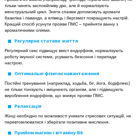
тільки чинять заспокійливу дію, але й нормалізують
менструальний цикл. Зняти спазми допоможуть аромати
базиліка і лаванди, а ялівець і бергамот покращують настрій.
Кращий спосіб усунути прояви ПМС – прийняти ванну з
ароматичними оліями.
Регулярне статеве життя
Регулярний секс підвищує вміст ендорфінів, нормалізують
роботу імунної системи, усувають безсоння і перепади
настрою.
Оптимальні фізичні навантаження
Постійні тренування (наприклад, ходьба, біг, йога, бодіфлекс)
не тільки тонізують і зміцнюють організм, але і підвищують
вироблення ендорфінів, що знижує прояви ПМС.
Релаксація
Жінці необхідно по можливості уникати стресових ситуацій, не
перевтомлюватися і зберігати позитивне мислення.
Прийом магнію і вітаміну В6