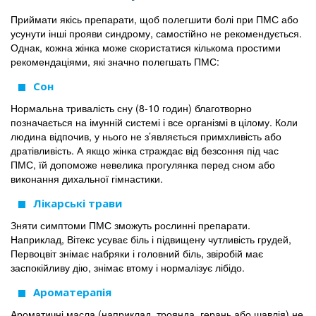
Приймати якісь препарати, щоб полегшити болі при ПМС або
усунути інші прояви синдрому, самостійно не рекомендується.
Однак, кожна жінка може скористатися кількома простими
рекомендаціями, які значно полегшать ПМС:
Сон
Нормальна тривалість сну (8-10 годин) благотворно
позначається на імунній системі і все організмі в цілому. Коли
людина відпочив, у нього не з’являється примхливість або
дратівливість. А якщо жінка страждає від безсоння під час
ПМС, їй допоможе невелика прогулянка перед сном або
виконання дихальної гімнастики.
Лікарські трави
Зняти симптоми ПМС зможуть рослинні препарати.
Наприклад, Вітекс усуває біль і підвищену чутливість грудей,
Первоцвіт знімає набряки і головний біль, звіробій має
заспокійливу дію, знімає втому і нормалізує лібідо.
Ароматерапія
Ароматичні масла (наприклад, троянда, герань або шавлія) не