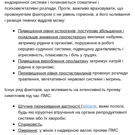
ендокринної системи і починаються соматичні і
психовегетативні розлади. Проте, важливо враховувати, що
провокуючим фактором є не рівень гормонів, а його коливання
і реакція певних відділів мозку:
Підвищення рівня естрогенів, поступове збільшення і
подальше зниження прогестерону
викликає набряки,
затримку рідини в організмі, порушення в роботі
серцево-судинної системи, підвищену дратівливість і
агресивність, плаксивість і біль у грудях.
Підвищена вироблення пролактину
затримує натрій і
рідини в організмі;
Перевищення рівня простагландинів
провокує розлади
травлення, вегетативної нервової системи і мігрень.
Існує ряд факторів, що впливають на інтенсивність прояву
симптомів під час ПМС:
Штучне переривання вагітності (
аборти
, важкі пологи,
будь-які хірургічні втручання на органи репродуктивної
системи або їх хвороби;
Спадковість
;
Ожиріння
: у жінок з надмірною вагою прояви ПМС