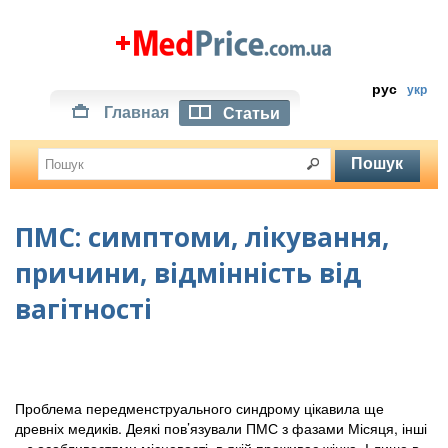
рус
укр
Главная
Статьи
ПМС: симптоми, лікування,
причини, відмінність від
вагітності
Проблема передменструального синдрому цікавила ще
древніх медиків. Деякі пов’язували ПМС з фазами Місяця, інші