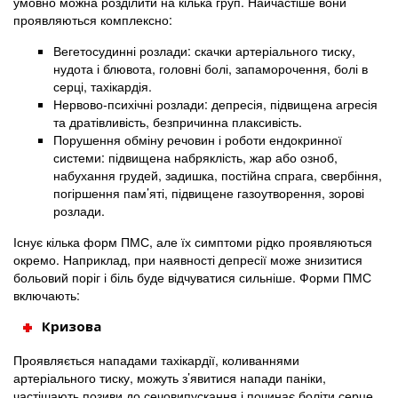
умовно можна розділити на кілька груп. Найчастіше вони
проявляються комплексно:
Вегетосудинні розлади: скачки артеріального тиску,
нудота і блювота, головні болі, запаморочення, болі в
серці, тахікардія.
Нервово-психічні розлади: депресія, підвищена агресія
та дратівливість, безпричинна плаксивість.
Порушення обміну речовин і роботи ендокринної
системи: підвищена набряклість, жар або озноб,
набухання грудей, задишка, постійна спрага, свербіння,
погіршення пам’яті, підвищене газоутворення, зорові
розлади.
Існує кілька форм ПМС, але їх симптоми рідко проявляються
окремо. Наприклад, при наявності депресії може знизитися
больовий поріг і біль буде відчуватися сильніше. Форми ПМС
включають:
Кризова
Проявляється нападами тахікардії, коливаннями
артеріального тиску, можуть з’явитися напади паніки,
частішають позиви до сечовипускання і починає боліти серце.