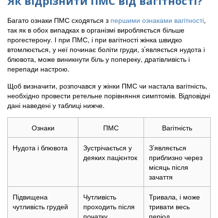
Як відрізнити ПМС від вагітності?
Багато ознаки ПМС сходяться з
першими ознаками вагітності
,
так як в обох випадках в організмі виробляється більше
прогестерону. І при ПМС, і при вагітності жінка швидко
втомлюється, у неї починає боліти груди, з’являється нудота і
блювота, може виникнути біль у попереку, дратівливість і
перепади настрою.
Щоб визначити, розпочався у жінки ПМС чи настала вагітність,
необхідно провести ретельне порівняння симптомів. Відповідні
дані наведені у таблиці нижче.
Ознаки
ПМС
Вагітність
Нудота і блювота
Зустрічається у
З’являється
деяких пацієнток
приблизно через
місяць після
зачаття
Підвищена
Чутливість
Тривала, і може
чутливість грудей
проходить після
тривати весь
початку
період