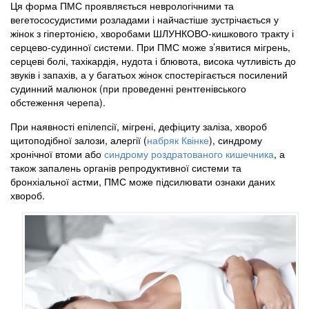
Ця форма ПМС проявляється неврологічними та
вегетососудистими розладами і найчастіше зустрічається у
жінок з гіпертонією, хворобами ШЛУНКОВО-кишкового тракту і
серцево-судинної системи. При ПМС може з’явитися мігрень,
серцеві болі, тахікардія, нудота і блювота, висока чутливість до
звуків і запахів, а у багатьох жінок спостерігається посилений
судинний малюнок (при проведенні рентгенівського
обстеження черепа).
При наявності епілепсії, мігрені, дефіциту заліза, хвороб
щитоподібної залози, алергії (
набряк Квінке
), синдрому
хронічної втоми або
синдрому роздратованого кишечника
, а
також запалень органів репродуктивної системи та
бронхіальної астми, ПМС може підсилювати ознаки даних
хвороб.