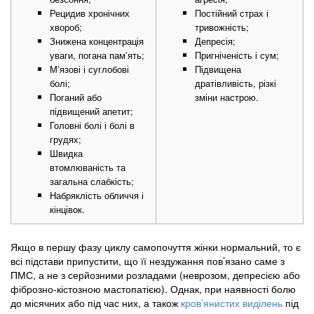
Рецидив хронічних
Постійний страх і
хвороб;
тривожність;
Знижена концентрація
Депресія;
уваги, погана пам’ять;
Пригніченість і сум;
М’язові і суглобові
Підвищена
болі;
дратівливість, різкі
Поганий або
зміни настрою.
підвищений апетит;
Головні болі і болі в
грудях;
Швидка
втомлюваність та
загальна слабкість;
Набряклість обличчя і
кінцівок.
Якщо в першу фазу циклу самопочуття жінки нормальний, то є
всі підстави припустити, що її нездужання пов’язано саме з
ПМС, а не з серйозними розладами (неврозом, депресією або
фіброзно-кістозною мастопатією). Однак, при наявності болю
до місячних або під час них, а також
кров’янистих виділень
під