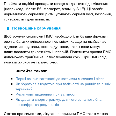
Приймати подібні препарати краще за два тижні до місячних
(наприклад, Магне В6, Магнерот, вітаміну А і Е). Ці засоби
нормалізують серцевий ритм, усувають серцеві болі, безсоння,
тривожність і дратівливість.
Повноцінне харчування
Щоб усунути симптоми ПМС, необхідно їсти більше фруктів і
овочів, багатих клітковиною і кальцієм. Краще на якийсь час
відмовитися від кави, шоколаду і коли, так як вони можуть
лише посилити тривожність і неспокій. Полегшити прояви ПМС
допоможуть трав’яні чаї, свіжовичавлені соки. При ПМС слід
уникати жирної їжі та алкоголю.
Читайте також:
Перші ознаки вагітності до затримки місячних і після
Як боротися з нудотою при вагітності на ранніх та пізніх
термінах?
Рясні жовті виділення при вагітності
Як здавати спермограмму, для чого вона потрібна,
розшифровка результатів
Статтю про симптоми, лікування, причини ПМС також можна