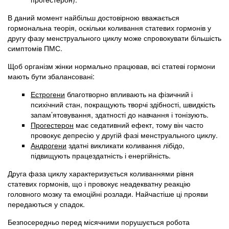
В даний момент найбільш достовірною вважається
гормональна теорія, оскільки коливання статевих гормонів у
другу фазу менструального циклу може спровокувати більшість
симптомів ПМС.
Щоб організм жінки нормально працював, всі статеві гормони
мають бути збалансовані:
Естрогени
благотворно впливають на фізичний і
психічний стан, покращують творчі здібності, швидкість
запам’ятовування, здатності до навчання і тонізують.
Прогестерон
має седативний ефект, тому він часто
провокує депресію у другій фазі менструального циклу.
Андрогени
здатні викликати коливання лібідо,
підвищують працездатність і енергійність.
Друга фаза циклу характеризується коливаннями рівня
статевих гормонів, що і провокує неадекватну реакцію
головного мозку та емоційні розлади. Найчастіше ці прояви
передаються у спадок.
Безпосередньо перед місячними порушується робота