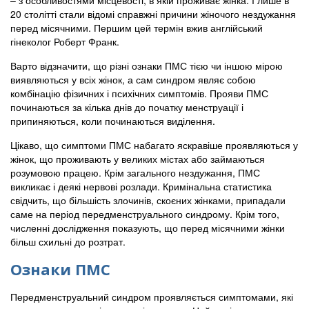
– з особливостями місцевості, в якій проживає жінка. І лише в
20 столітті стали відомі справжні причини жіночого нездужання
перед місячними. Першим цей термін вжив англійський
гінеколог Роберт Франк.
Варто відзначити, що різні ознаки ПМС тією чи іншою мірою
виявляються у всіх жінок, а сам синдром являє собою
комбінацію фізичних і психічних симптомів. Прояви ПМС
починаються за кілька днів до початку менструації і
припиняються, коли починаються виділення.
Цікаво, що симптоми ПМС набагато яскравіше проявляються у
жінок, що проживають у великих містах або займаються
розумовою працею. Крім загального нездужання, ПМС
викликає і деякі нервові розлади. Кримінальна статистика
свідчить, що більшість злочинів, скоєних жінками, припадали
саме на період передменструального синдрому. Крім того,
численні дослідження показують, що перед місячними жінки
більш схильні до розтрат.
Ознаки ПМС
Передменструальний синдром проявляється симптомами, які