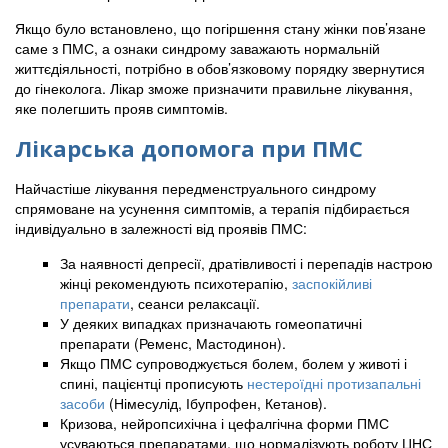
Якщо було встановлено, що погіршення стану жінки пов’язане
саме з ПМС, а ознаки синдрому заважають нормальній
життєдіяльності, потрібно в обов’язковому порядку звернутися
до гінеколога. Лікар зможе призначити правильне лікування,
яке полегшить прояв симптомів.
Лікарська допомога при ПМС
Найчастіше лікування передменструального синдрому
спрямоване на усунення симптомів, а терапія підбирається
індивідуально в залежності від проявів ПМС:
За наявності депресії, дратівливості і перепадів настрою
жінці рекомендують психотерапію,
заспокійливі
препарати
, сеанси релаксації.
У деяких випадках призначають гомеопатичні
препарати (Ременс, Мастодинон).
Якщо ПМС супроводжується болем, болем у животі і
спині, пацієнтці прописують
нестероїдні протизапальні
засоби
(Німесулід, Ібупрофен, Кетанов).
Кризова, нейропсихічна і цефалгічна форми ПМС
усуваються препаратами, що нормалізують роботу ЦНС