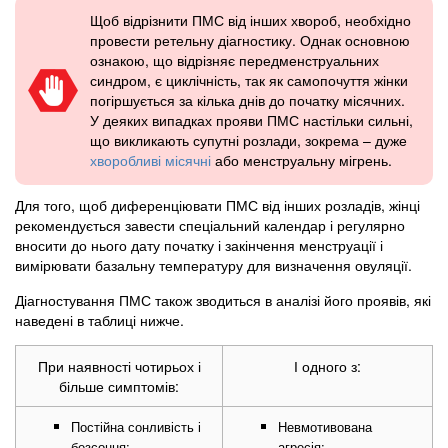
Щоб відрізнити ПМС від інших хвороб, необхідно
провести ретельну діагностику. Однак основною
ознакою, що відрізняє передменструальних
синдром, є циклічність, так як самопочуття жінки
погіршується за кілька днів до початку місячних.
У деяких випадках прояви ПМС настільки сильні,
що викликають супутні розлади, зокрема – дуже
хворобливі місячні
або менструальну мігрень.
Для того, щоб диференціювати ПМС від інших розладів, жінці
рекомендується завести спеціальний календар і регулярно
вносити до нього дату початку і закінчення менструації і
вимірювати базальну температуру для визначення овуляції.
Діагностування ПМС також зводиться в аналізі його проявів, які
наведені в таблиці нижче.
При наявності чотирьох і
І одного з:
більше симптомів:
Постійна сонливість і
Невмотивована
безсоння;
агресія;