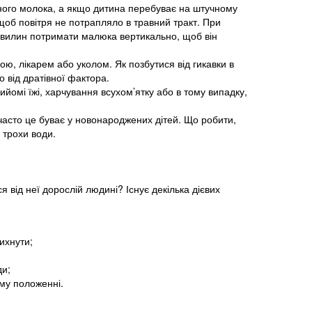
ваного молока, а якщо дитина перебуває на штучному
 щоб повітря не потрапляло в травний тракт. При
а хвилин потримати малюка вертикально, щоб він
, лікарем або уколом. Як позбутися від гикавки в
 від дратівної фактора.
йомі їжі, харчування всухом’ятку або в тому випадку,
асто це буває у новонароджених дітей. Що робити,
 трохи води.
я від неї дорослій людині? Існує декілька дієвих
ихнути;
ди;
му положенні.