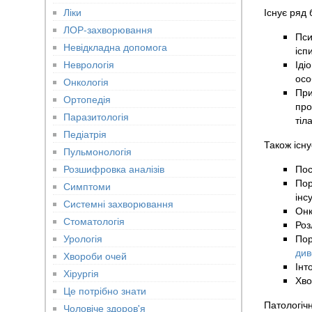
Ліки
Існує ряд 
ЛОР-захворювання
Пси
Невідкладна допомога
ісп
Неврологія
Іді
осо
Онкологія
При
Ортопедія
про
Паразитологія
тіл
Педіатрія
Також існу
Пульмонологія
Розшифровка аналізів
По
Пор
Симптоми
інс
Системні захворювання
Онк
Стоматологія
Роз
Урологія
Пор
див
Хвороби очей
Інт
Хірургія
Хво
Це потрібно знати
Патологічн
Чоловіче здоров'я