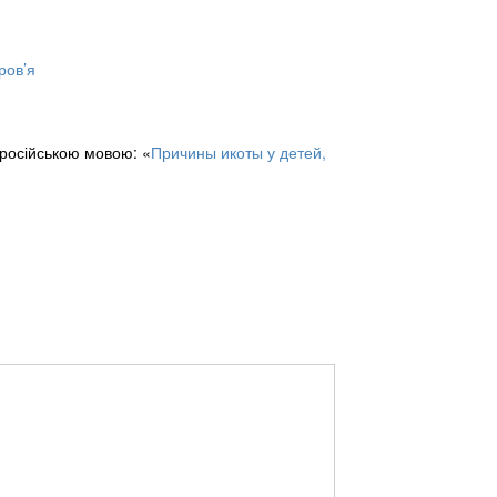
ров’я
 російською мовою: «
Причины икоты у детей,