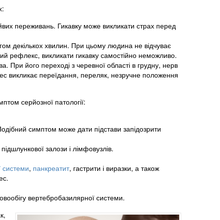
х:
айвих переживань. Гикавку може викликати страх перед
ягом декількох хвилин. При цьому людина не відчуває
ий рефлекс, викликати гикавку самостійно неможливо.
 При його переході з черевної області в грудну, нерв
ес викликає переїдання, переляк, незручне положення
мптом серйозної патології:
одібний симптом може дати підстави запідозрити
, підшлункової залози і лімфовузлів.
ї системи
,
панкреатит
, гастрити і виразки, а також
ес.
ровообігу вертебробазилярної системи.
к,