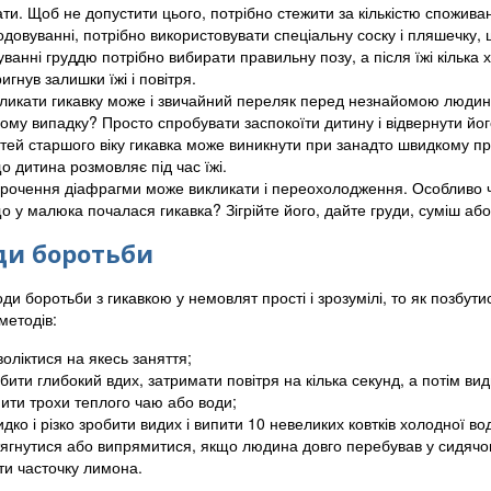
ати. Щоб не допустити цього, потрібно стежити за кількістю спожи
одовуванні, потрібно використовувати спеціальну соску і пляшечку,
уванні груддю потрібно вибирати правильну позу, а після їжі кільк
ригнув залишки їжі і повітря.
ликати гикавку може і звичайний переляк перед незнайомою людиною
ому випадку? Просто спробувати заспокоїти дитину і відвернути його
ітей старшого віку гикавка може виникнути при занадто швидкому при
о дитина розмовляє під час їжі.
рочення діафрагми може викликати і переохолодження. Особливо ч
о у малюка почалася гикавка? Зігрійте його, дайте груди, суміш або
ди боротьби
и боротьби з гикавкою у немовлят прості і зрозумілі, то як позбутис
методів:
воліктися на якесь заняття;
бити глибокий вдих, затримати повітря на кілька секунд, а потім вид
ити трохи теплого чаю або води;
дко і різко зробити видих і випити 10 невеликих ковтків холодної во
ягнутися або випрямитися, якщо людина довго перебував у сидячо
сти часточку лимона.