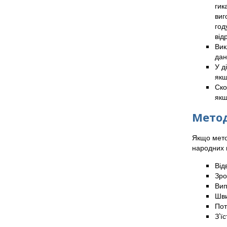
гик
виг
год
від
Вик
дан
У д
якщ
Ско
якщ
Мето
Якщо метод
народних 
Від
Зро
Вип
Шви
Пот
З’ї