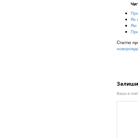
Чи
При
Як 
Які
При
Cтаттю пр
новорожде
Залиши
Ваша e-mai