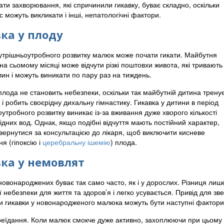
ати захворювання, які спричинили гикавку, буває складно, оскільки
 можуть викликати і інші, непатологічні фактори.
ка у плоду
нутрішньоутробного розвитку малюк може почати гикати. Майбутня
а сьомому місяці може відчути різкі поштовхи живота, які тривають
лин і можуть виникати по пару раз на тиждень.
плода не становить небезпеки, оскільки так майбутній дитина трену
і робить своєрідну дихальну гімнастику. Гикавка у дитини в період
утробного розвитку виникає із-за вживання дуже хворого кількості
дних вод. Однак, якщо подібні відчуття мають постійний характер,
звернутися за консультацією до лікаря, щоб виключити кисневе
я (гіпоксію і
церебральну ішемію
) плода.
ка у немовлят
новонароджених буває так само часто, як і у дорослих. Різниця лише
ї небезпеки для життя та здоров’я і легко усувається. Привід для зв
 гикавки у новонародженого малюка можуть бути наступні фактори
еїдання. Коли малюк смокче дуже активно, захоплюючи при цьому по