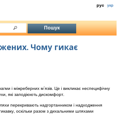
рус
укр
жених. Чому гикає
агми і міжреберних м’язів. Це і викликає неспецифічну
рухи, які заподіюють дискомфорт.
і шляхи перекривають надгортанником і надходження
 гикавку, оскільки разом з дихальними шляхами