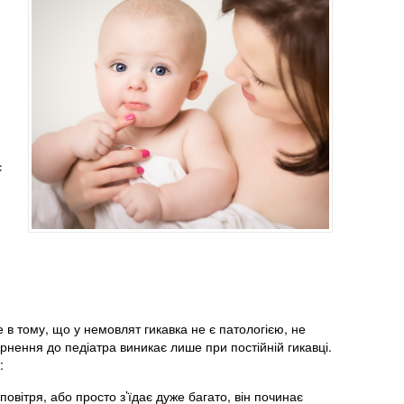
є
 в тому, що у немовлят гикавка не є патологією, не
ернення до педіатра виникає лише при постійній гикавці.
:
вітря, або просто з’їдає дуже багато, він починає