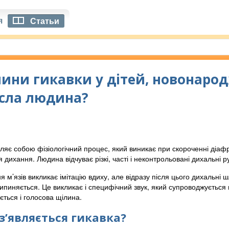
я
Статьи
ини гикавки у дітей, новонарод
сла людина?
ляє собою фізіологічний процес, який виникає при скороченні діафр
дихання. Людина відчуває різкі, часті і неконтрольовані дихальні 
я м’язів викликає імітацію вдиху, але відразу після цього дихальн
рипиняється. Це викликає і специфічний звук, який супроводжується
ється і голосова щілина.
з’являється гикавка?