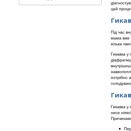
діагностув
цей процес
Гикав
Під час в
мама вже н
кілька хви
Гикавка у 
діафрагму 
внутрішньо
навколоплі
потрібно 
голодуванн
Гикав
Гикавка у 
несе ніяко
Причинами
Пер