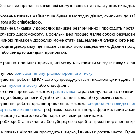
безпечних причин гикавки, які можуть виникати в наступних випадка
хогенна гикавка найчастіше буває в молодих дівчат, схильних до з
итом або співбесідою.
опатична гикавка у дорослих виникає безпричинно і проходить прот
бливого дискомфорту, а оскільки цей процес являє собою безумовн
чиною гикавки у дорослих може стати защемлення блукаючого нерва.
ходить діафрагму, де і може статися його защемлення. Даний проц
а або занадто швидкий прийом їжі.
є ряд патологічних причин, які можуть викликати часту гикавку як си
ступове
збільшення внутрішньочерепного тиску
.
ушення роботи ЦНС часто супроводжуються гикавкою цілий день. П
ульт,
пухлини мозку
або енцефаліт.
ологічні процеси, зокрема
рак шлунка
, стравоходу, легенів, печінки
лади обміну речовин: діабетична, печінкова або уремічна кома.
ушення роботи органів травлення, зокрема
хвороби жовчовидільно
ертикулез кишечника
, рефлюкс-езофагіт і поддіафрагмальний абсц
оксикація алкоголем або наркотичними речовинами.
роби хребта: пухлини або туберкульоз хребта, грижі і порушення к
а гикавка ніколи не проходить швидко, і виникає досить часто. Одна