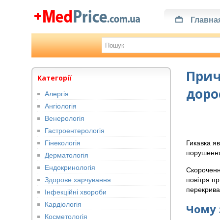
Главна
Прич
Категорії
доро
Алергія
Ангіологія
Венерологія
Гастроентерологія
Гінекологія
Гикавка яв
порушення 
Дерматологія
Ендокринологія
Скороченн
Здорове харчування
повітря п
перекрива
Інфекційні хвороби
Кардіологія
Чому 
Косметологія