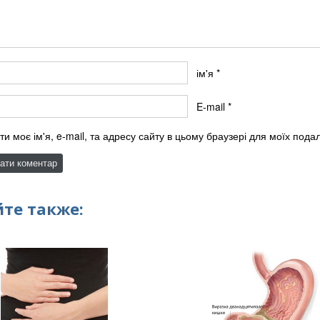
ім'я
*
E-mail
*
ти моє ім'я, e-mail, та адресу сайту в цьому браузері для моїх под
те также: