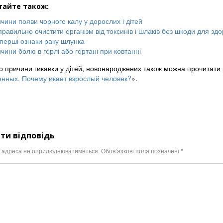
тайте також:
чини появи чорного калу у дорослих і дітей
правильно очистити організм від токсинів і шлаків без шкоди для здо
 перші ознаки раку шлунка
чини болю в горлі або гортані при ковтанні
о причини гикавки у дітей, новонароджених також можна прочитати
нных. Почему икает взрослый человек?
».
ти відповідь
l адреса не оприлюднюватиметься.
Обов’язкові поля позначені
*