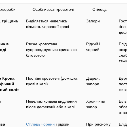
 хвороби
Особливості кровотечі
Стілець
 тріщина
Виділяється невелика
Запори
Гост
кількість червоної крові
гігі
дефе
ча в
Рясне кровотеча,
Рідкий і
Блід
оді
супроводжується кривавою
чорний
покр
блювотою
слаб
тяжк
 Крона,
Постійні кровотечі (домішка
Діарея,
Дерм
ифічний
крові в калі)
запори
пост
вий коліт
живо
й
Невеликі криваві виділення
Хронічний
Біль
після дефекації або в калі
запор
обла
отв
ова
Стілець чорний
і рідкий,
При рясному
Блід