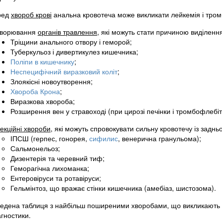
ред
хвороб крові
анальна кровотеча може викликати лейкемія і тром
хворювання
органів травлення
, які можуть стати причиною виділення
Тріщини анального отвору і геморой;
Туберкульоз і дивертикулез кишечника;
Поліпи в кишечнику
;
Неспецифічний виразковий коліт
;
Злоякісні новоутворення;
Хвороба Крона
;
Виразкова хвороба;
Розширення вен у стравоході (при цирозі печінки і тромбофлебіті
екційні хвороби
, які можуть спровокувати сильну кровотечу із задньо
ІПСШ (герпес, гонорея,
сифилис
, венерична гранульома);
Сальмонельоз;
Дизентерія та черевний тиф;
Геморагічна лихоманка;
Ентеровіруси та ротавіруси;
Гельмінтоз, що вражає стінки кишечника (амебіаз, шистозома).
едена таблиця з найбільш поширеними хворобами, що викликають ан
гностики.