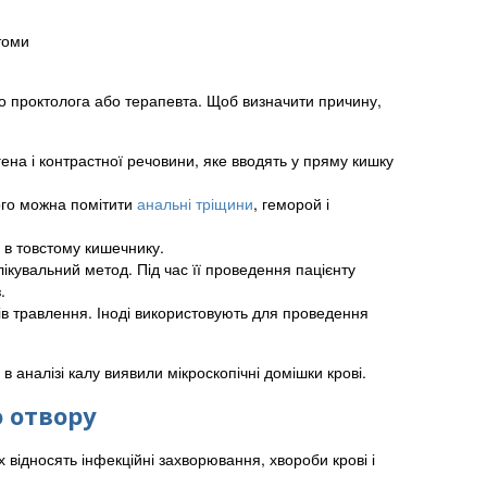
атоми
до проктолога або терапевта. Щоб визначити причину,
на і контрастної речовини, яке вводять у пряму кишку
кого можна помітити
анальні тріщини
, геморой і
и в товстому кишечнику.
лікувальний метод. Під час її проведення пацієнту
.
ів травлення. Іноді використовують для проведення
 аналізі калу виявили мікроскопічні домішки крові.
 отвору
х відносять інфекційні захворювання, хвороби крові і