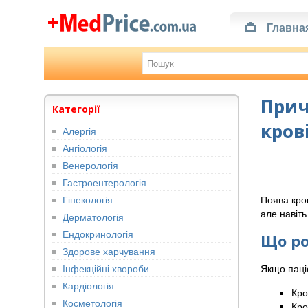
Главна
Прич
Категорії
кров
Алергія
Ангіологія
Венерологія
Гастроентерологія
Гінекологія
Поява кро
але навіть
Дерматологія
Ендокринологія
Що ро
Здорове харчування
Інфекційні хвороби
Якщо паці
Кардіологія
Кро
Косметологія
Кро