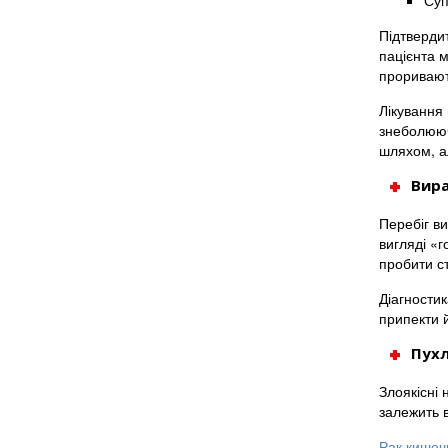
Суп
Підтвердит
пацієнта м
проривают
Лікування
знеболюючі
шляхом, а
Вира
Перебіг в
вигляді «г
пробити с
Діагностик
припекти 
Пухл
Злоякісні
залежить 
Рак кишеч