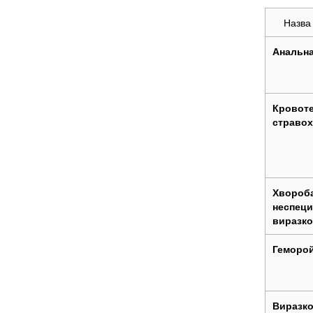
Назва
Анальна
Кровоте
стравох
Хвороба
неспец
виразко
Геморо
Виразк