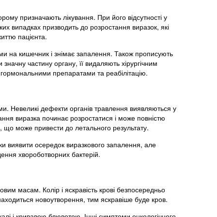
ворому призначають лікування. При його відсутності у
яких випадках призводить до розростання виразок, які
иттю пацієнта.
еми на кишечник і знімає запалення. Також прописують
 значну частину органу, її видаляють хірургічним
я гормональними препаратами та реабілітацію.
ями. Невеликі дефекти органів травлення виявляються у
вання виразка починає розростатися і може повністю
, що може привести до летального результату.
ьки виявити осередок виразкового запалення, але
дення хвороботворних бактерій.
вим масам. Колір і яскравість крові безпосередньо
находиться новоутворення, тим яскравіше буде кров.
алі і кривавою блювотою. Інші симптоми онкологічного