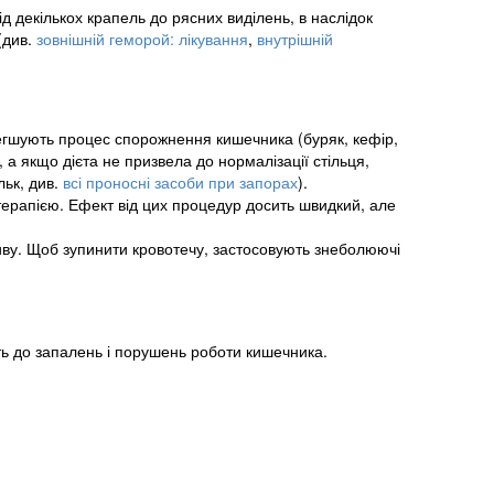
ід декількох крапель до рясних виділень, в наслідок
(див.
зовнішній геморой: лікування
,
внутрішній
егшують процес спорожнення кишечника (буряк, кефір,
 якщо дієта не призвела до нормалізації стільця,
ьк, див.
всі проносні засоби при запорах
).
ерапією. Ефект від цих процедур досить швидкий, але
у. Щоб зупинити кровотечу, застосовують знеболюючі
ть до запалень і порушень роботи кишечника.