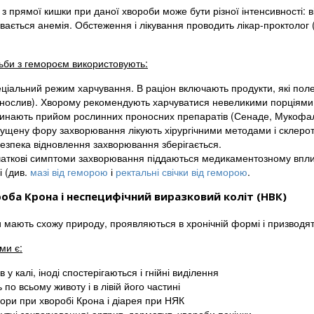
з прямої кишки при даної хвороби може бути різної інтенсивності: в
вається анемія. Обстеження і лікування проводить лікар-проктолог 
ьби з гемороєм використовують:
ціальний режим харчування. В раціон включають продукти, які пол
нослив). Хворому рекомендують харчуватися невеликими порціями, а
инають прийом рослинних проносних препаратів (Сенаде, Мукофал
ущену фору захворювання лікують хірургічними методами і склерот
езпека відновлення захворювання зберігається.
аткові симптоми захворювання піддаються медикаментозному вплив
і (див.
мазі від геморою
і
ректальні свічки від геморою
.
оба Крона і неспецифічний виразковий коліт (НВК)
и мають схожу природу, проявляються в хронічній формі і призводя
ми є:
в у калі, іноді спостерігаються і гнійні виділення
ь по всьому животу і в лівій його частині
ори при хворобі Крона і діарея при НЯК