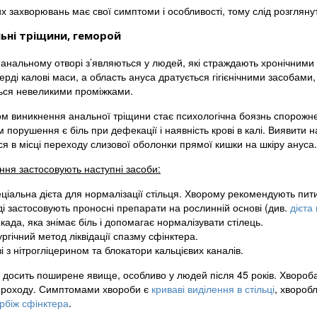
х захворювань має свої симптоми і особливості, тому слід розглянут
ьні тріщини, геморой
 анальному отворі з’являються у людей, які страждають хронічними
верді калові маси, а область ануса дратується гігієнічними засобами
ься невеликими проміжками.
ом виникнення анальної тріщини стає психологічна боязнь спорожн
порушення є біль при дефекації і наявність крові в калі. Виявити 
я в місці переходу слизової оболонки прямої кишки на шкіру ануса.
ння застосовують наступні засоби:
ціальна дієта для нормалізації стільця. Хворому рекомендують пити 
ді застосовують проносні препарати на рослинній основі (див.
дієта
када, яка знімає біль і допомагає нормалізувати стілець.
ургічний метод ліквідації спазму сфінктера.
і з нітрогліцерином та блокатори кальцієвих каналів.
 досить поширене явище, особливо у людей після 45 років. Хвороба
проходу. Симптомами хвороби є
криваві виділення в стільці
, хвороб
рбіж сфінктера
.