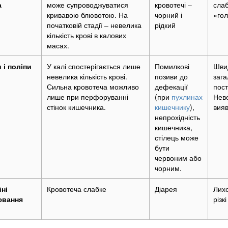
а
може супроводжуватися
кровотечі –
слаб
кривавою блювотою. На
чорний і
«го
початковій стадії – невелика
рідкий
кількість крові в калових
масах.
 і поліпи
У калі спостерігається лише
Помилкові
Швид
невелика кількість крові.
позиви до
зага
Сильна кровотеча можливо
дефекації
пост
лише при перфоруванні
(при
пухлинах
Неве
стінок кишечника.
кишечнику
),
вияв
непрохідність
кишечника,
стілець може
бути
червоним або
чорним.
йні
Кровотеча слабке
Діарея
Лихо
ювання
різк