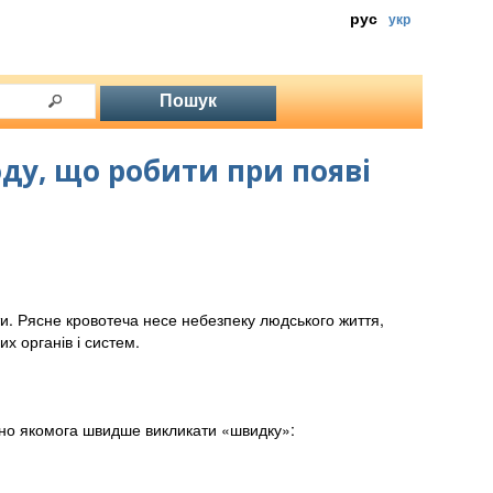
рус
укр
ду, що робити при появі
ти. Рясне кровотеча несе небезпеку людського життя,
х органів і систем.
бно якомога швидше викликати «швидку»: