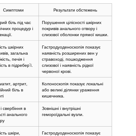
Симптоми
Результати обстежень
рий біль під час
Порушення цілісності шкірних
єнічних процедур і
покривів анального отвору і
кації.
слизової оболонки прямої кишки.
ість шкірних
Гастродуоденоскопія показує
ивів, загальна
наявність розширених вен у
кість, печія і
стравоході, пошкодження
ість в підребер’ї.
слизової і наявність рідкої
червоної крові.
атит, артрит,
Колоноскопія показує локальні
ійний біль в
або великі ділянки ураження
ті
кишечника.
 і свербіння в
Зовнішні і внутрішні
сті анального
гемороїдальні вузли.
ору
ість шкіри,
Гастродуоденоскопія показує