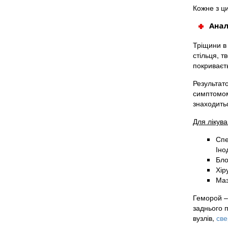
Кожне з ци
Анал
Тріщини в
стільця, т
покриваєт
Результат
симптомом 
знаходитьс
Для лікува
Спе
Іно
Бло
Хір
Маз
Геморой –
заднього 
вузлів,
све