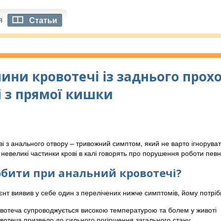
я
Статьи
ини кровотечі із заднього прохо
і з прямої кишки
ві з анального отвору – тривожний симптом, який не варто ігнорува
 невеликі частинки крові в калі говорять про порушення роботи певни
бити при анальний кровотечі?
єнт виявив у себе один з перелічених нижче симптомів, йому потрі
вотеча супроводжується високою температурою та болем у животі
вотеча призвело до сильного погіршення загального стану