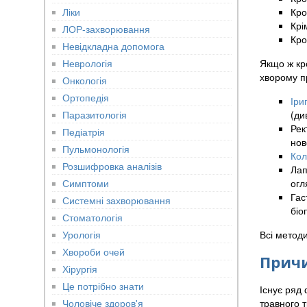
Ліки
Кро
Крі
ЛОР-захворювання
Кро
Невідкладна допомога
Неврологія
Якщо ж кр
хворому п
Онкологія
Ортопедія
Іри
Паразитологія
(ди
Рек
Педіатрія
нов
Пульмонологія
Кол
Розшифровка аналізів
Лап
Симптоми
огл
Гас
Системні захворювання
біо
Стоматологія
Урологія
Всі методи
Хвороби очей
Причи
Хірургія
Це потрібно знати
Існує ряд 
Чоловіче здоров'я
травного т