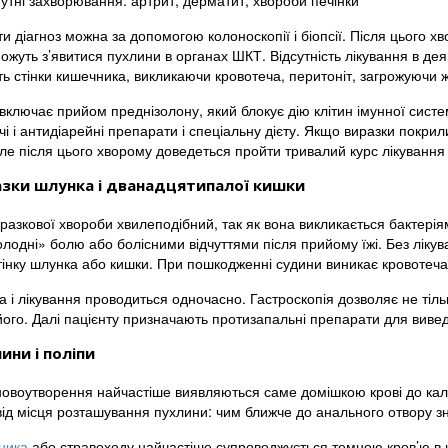
утні захворювання: артрит, дерматит, хвороби печінки
и діагноз можна за допомогою колоноскопії і біопсії. Після цього х
ожуть з’явитися пухлини в органах ШКТ. Відсутність лікування в де
ь стінки кишечника, викликаючи кровотеча, перитоніт, загрожуючи ж
 включає прийом преднізолону, який блокує дію клітин імунної сист
 і антидіарейні препарати і спеціальну дієту. Якщо виразки покрили
ле після цього хворому доведеться пройти тривалий курс лікуванн
зки шлунка і дванадцятипалої кишки
иразкової хвороби хвилеподібний, так як вона викликається бактері
олодні» болю або болісними відчуттями після прийому їжі. Без ліку
тінку шлунка або кишки. При пошкодженні судини виникає кровотеча
а і лікування проводиться одночасно. Гастроскопія дозволяє не тіл
його. Далі пацієнту призначають протизапальні препарати для виве
ини і поліпи
 новоутворення найчастіше виявляються саме домішкою крові до кало
від місця розташування пухлини: чим ближче до анального отвору з
ника
або стравоходу найчастіше супроводжується темною кров’ю в к