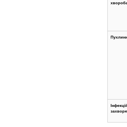
хвороб
Пухлини
Інфекці
захвор