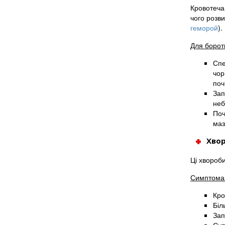
Кровотеча 
чого розви
геморой
).
Для борот
Спе
чор
поч
Зап
неб
Поч
маз
Хвор
Ці хвороб
Симптома
Кро
Біл
Зап