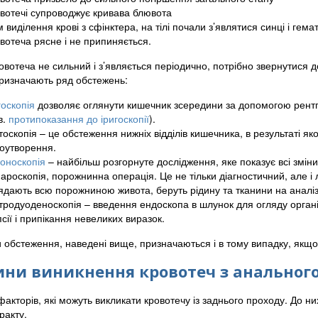
вотечі супроводжує кривава блювота
м виділення крові з сфінктера, на тілі почали з’являтися синці і гем
вотеча рясне і не припиняється.
овотеча не сильний і з’являється періодично, потрібно звернутися 
ризначають ряд обстежень:
госкопія
дозволяє оглянути кишечник зсередини за допомогою рентге
в.
протипоказання до іригоскопії
).
тоскопія – це обстеження нижніх відділів кишечника, в результаті я
оутворення.
оноскопія
– найбільш розгорнуте дослідження, яке показує всі змін
ароскопія, порожнинна операція. Це не тільки діагностичний, але і 
ядають всю порожниною живота, беруть рідину та тканини на аналіз
тродуоденоскопія – введення ендоскопа в шлунок для огляду орган
псії і припікання невеликих виразок.
 обстеження, наведені вище, призначаються і в тому випадку, якщо в
ни виникнення кровотеч з анального
факторів, які можуть викликати кровотечу із заднього проходу. До ни
ракту.