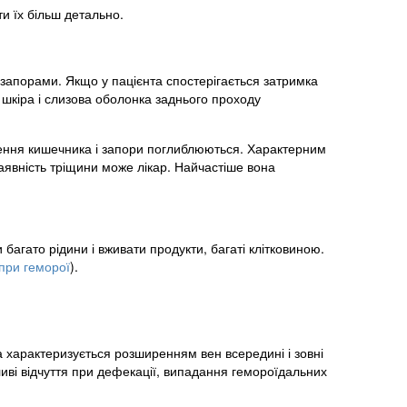
и їх більш детально.
 запорами. Якщо у пацієнта спостерігається затримка
, шкіра і слизова оболонка заднього проходу
ення кишечника і запори поглиблюються. Характерним
наявність тріщини може лікар. Найчастіше вона
багато рідини і вживати продукти, багаті клітковиною.
 при геморої
).
 характеризується розширенням вен всередині і зовні
ливі відчуття при дефекації, випадання гемороїдальних