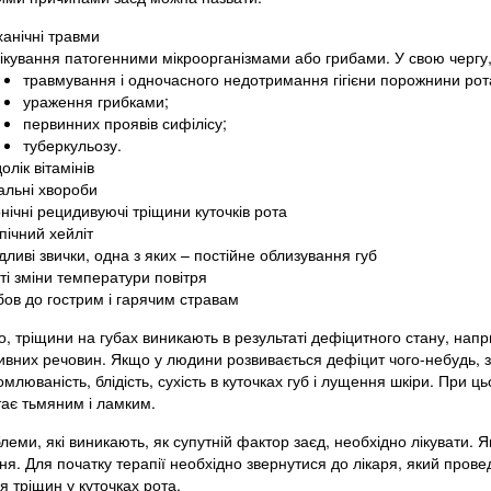
анічні травми
ікування патогенними мікроорганізмами або грибами. У свою чергу,
травмування і одночасного недотримання гігієни порожнини рот
ураження грибками;
первинних проявів сифілісу;
туберкульозу.
олік вітамінів
альні хвороби
нічні рецидивуючі тріщини куточків рота
пічний хейліт
дливі звички, одна з яких – постійне облизування губ
ті зміни температури повітря
ов до гострим і гарячим стравам
, тріщини на губах виникають в результаті дефіцитного стану, наприкл
ивних речовин. Якщо у людини розвивається дефіцит чого-небудь, зн
млюваність, блідість, сухість в куточках губ і лущення шкіри. При 
тає тьмяним і ламким.
блеми, які виникають, як супутній фактор заєд, необхідно лікувати.
я. Для початку терапії необхідно звернутися до лікаря, який провед
 тріщин у куточках рота.