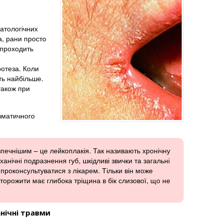
атологічних
а, рани просто
 проходить
ротеза. Коли
ть найбільше.
також при
авматичного
печнішим – це лейкоплакія. Так називають хронічну
анічні подразнення губ, шкідливі звички та загальні
проконсультуватися з лікарем. Тільки він може
сторожити має глибока тріщина в бік слизової, що не
нічні травми