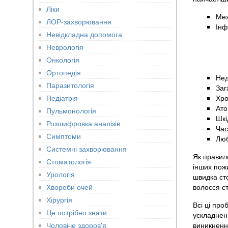
Ліки
Мех
ЛОР-захворювання
Інф
Невідкладна допомога
Неврологія
Онкологія
Ортопедія
Нед
Паразитологія
Заг
Педіатрія
Хро
Ато
Пульмонологія
Шкі
Розшифровка аналізів
Час
Симптоми
Люб
Системні захворювання
Як правило
Стоматологія
інших пож
Урологія
швидка сто
Хвороби очей
волосся с
Хірургія
Всі ці про
Це потрібно знати
ускладненн
Чоловіче здоров'я
виникнення