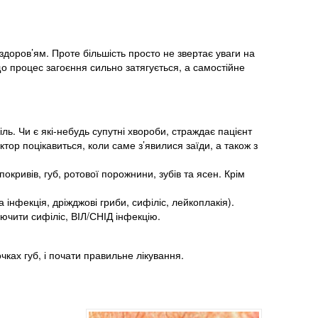
здоров’ям. Проте більшість просто не звертає уваги на
що процес загоєння сильно затягується, а самостійне
іль. Чи є які-небудь супутні хвороби, страждає пацієнт
октор поцікавиться, коли саме з’явилися заїди, а також з
кривів, губ, ротової порожнини, зубів та ясен. Крім
інфекція, дріжджові гриби, сифіліс, лейкоплакія).
ючити сифіліс, ВІЛ/СНІД інфекцію.
ках губ, і почати правильне лікування.