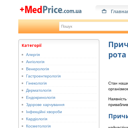
Главна
Прич
Категорії
рота
Алергія
Ангіологія
Венерологія
Гастроентерологія
Гінекологія
Стан наши
організмом
Дерматологія
Ендокринологія
Наявність
Здорове харчування
привабливо
Інфекційні хвороби
Прич
Кардіологія
Косметологія
найчастіш