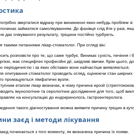
остика
потрібно звертатися відразу при виникненні яких-небудь проблем зі 
 починає займатися самолікуванням. До фахівця слід йти у разі, як
не дає очікуваного результату, тріщини постійно турбують.
я такими питаннями лікар-стоматолог. При огляді він:
сить розповісти про те, що саме турбує. Виникає сухість, печіння і б
ргією, має специфічні професійні дії, шкідливі звички. Крім цього, д
ю періодичністю і за яких обставин вони найчастіше виявляються.
ля опитування стоматолог проводить огляд, оцінюючи стан шкірних по
го промацуються лімфатичні вузли.
тупним етапом лікар визначає, в чому причина ерозії (стрептококова 
водить імунологічне та серологічне дослідження для того, щоб викл
правляє на консультацію до ендокринолога, гастроентеролога.
едення такого діагностування можна виявити причину тріщин в куточ
ни заєд і методи лікування
заєд починається з того моменту, як визначена причина їх появи.