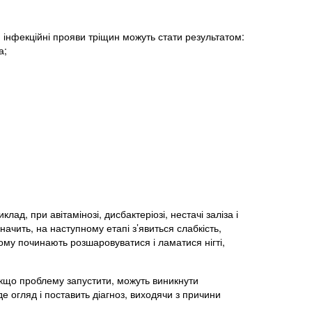
 інфекційні прояви тріщин можуть стати результатом:
а;
ад, при авітамінозі, дисбактеріозі, нестачі заліза і
ачить, на наступному етапі з’явиться слабкість,
цьому починають розшаровуватися і ламатися нігті,
 Якщо проблему запустити, можуть виникнути
е огляд і поставить діагноз, виходячи з причини