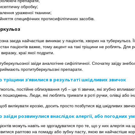
болюючі препарати;
исептичну обробку;
алення ураженої тканини;
йняття специфічних протисифілітичних засобів.
еркульоз
зна заєда найчастіше виникає у пацієнтів, хворих на туберкульоз. Її
стан пацієнтів важке, тому акцент на такі тріщини не роблять. Для р
виразку, краї якої подрити.
 туберкульозної заїди аналогічне сифілітичної. Спочатку заїду зне
 приймають протитуберкульозні препарати.
 тріщини з’явилися в результаті шкідливих звичок
лкоголь, постійне облизування губ – це ті звички, які згубно вплива
 пошкоджень. Люди, які люблять тримати в роті ручки, олівці або і
щоб вилікувати ерозію, досить просто позбутися від шкідливих звичо
 заїди розвинулися внаслідок алергії, або погодних у
ієнтів можуть навіть не здогадуватися про те, що у них алергія на 
витися раптово на помаду або зубну пасту, якою ви найчастіше кори