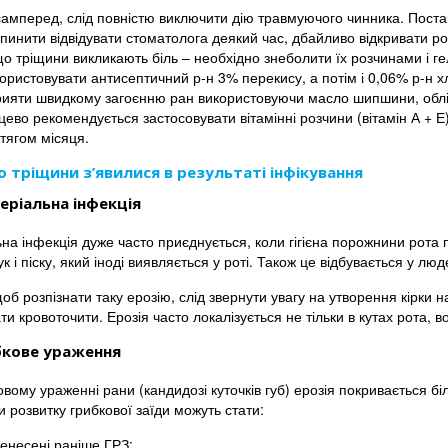
амперед, слід повністю виключити дію травмуючого чинника. Пост
пинити відвідувати стоматолога деякий час, дбайливо відкривати рот
о тріщини викликають біль – необхідно знеболити їх розчинами і ге
ористовувати антисептичний р-н 3% перекису, а потім і 0,06% р-н х
ияти швидкому загоєнню ран використовуючи масло шипшини, облі
цево рекомендується застосовувати вітамінні розчини (вітамін А + Е)
тягом місяця.
 тріщини з’явилися в результаті інфікування
еріальна інфекція
на інфекція дуже часто приєднується, коли гігієна порожнини рота 
к і піску, який іноді виявляється у роті. Також це відбувається у люде
об розпізнати таку ерозію, слід звернути увагу на утворення кірки
и кровоточити. Ерозія часто локалізується не тільки в кутах рота, в
бкове ураження
вому ураженні рани (кандидозі куточків губ) ерозія покривається бі
 розвитку грибкової заїди можуть стати:
енесені раніше ГРЗ;