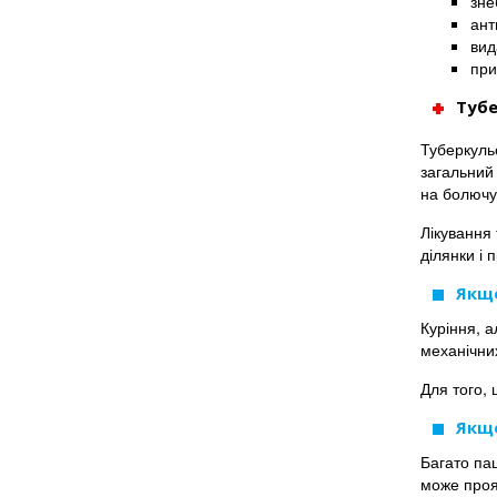
зне
ант
вид
при
Туб
Туберкульо
загальний 
на болючу 
Лікування
ділянки і
Якщо
Куріння, а
механічних
Для того, 
Якщо
Багато пац
може проя