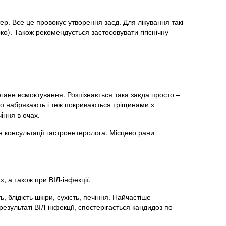
. Все це провокує утворення заєд. Для лікування такі
ко). Також рекомендується застосовувати гігієнічну
огане всмоктування. Розпізнається така заєда просто –
ьно набрякають і теж покриваються тріщинами з
іння в очах.
ля консультації гастроентеролога. Місцево рани
, а також при ВІЛ-інфекції.
, блідість шкіри, сухість, печіння. Найчастіше
езультаті ВІЛ-інфекції, спостерігається кандидоз по