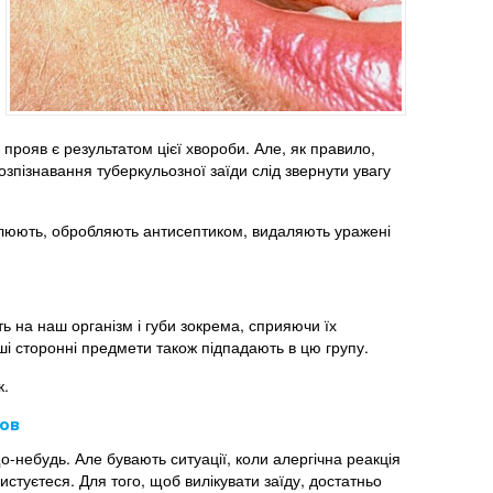
 прояв є результатом цієї хвороби. Але, як правило,
озпізнавання туберкульозної заїди слід звернути увагу
болюють, обробляють антисептиком, видаляють уражені
ють на наш організм і губи зокрема, сприяючи їх
нші сторонні предмети також підпадають в цю групу.
к.
мов
що-небудь. Але бувають ситуації, коли алергічна реакція
стуєтеся. Для того, щоб вилікувати заїду, достатньо