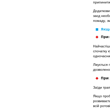
припинити
Додаткови
заєд необх
помаду, з
Якщо
При 
Найчастіше
спочатку к
одночасни
Лікується 
дозволено
При 
Заїди трап
Якщо пробл
розвиваєть
всій ротов