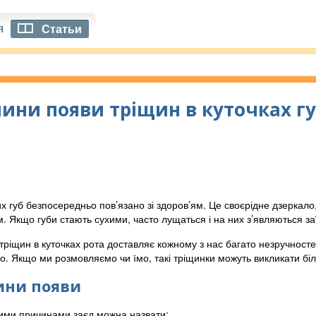
я
Статьи
ини появи тріщин в куточках губ
х губ безпосередньо пов’язано зі здоров’ям. Це своєрідне дзеркало
. Якщо губи стають сухими, часто лущаться і на них з’являються за
 тріщин в куточках рота доставляє кожному з нас багато незручност
. Якщо ми розмовляємо чи їмо, такі тріщинки можуть викликати біль
ини появи
ими причинами заєд можна назвати: