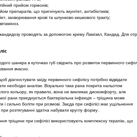
тійний прийом гормонів;
йом препаратів, що пригнічують імунітет, антибіотиків;
бет, захворювання крові та шлунково-кишкового тракту;
овітаміноз.
 кандидозу проводять за допомогою крему Ламізил, Кандид. Для от
ліс
дого шанкра в куточках губ свідчить про розвиток первинного сифіл
ування вчасно.
щоб діагностувати заїду первинного сифілісу потрібно відвідати
дати необхідні аналізи. Візуально така рана покрита нальотом
ілого кольору, як правило, вона не викликає дискомфорту, але
акої рани приєднується бактеріальна інфекція – тріщина може
и і сильно боліти при розмові. Заєда при сифілісі має ущільнення
 і при розтягуванні здатна набувати круглу форму.
ання тріщини при сифілісі використовують комплексну терапію, що