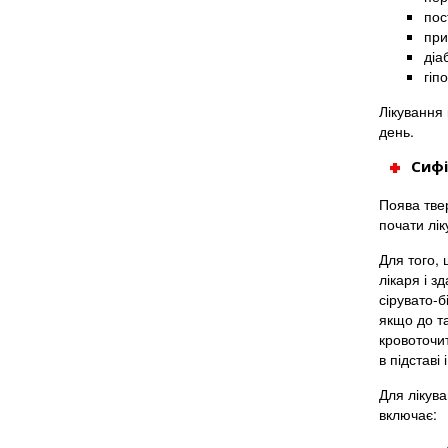
пос
при
діа
гіп
Лікування
день.
Сифі
Поява твер
почати лік
Для того, 
лікаря і з
сірувато-б
якщо до т
кровоточит
в підставі
Для лікув
включає: