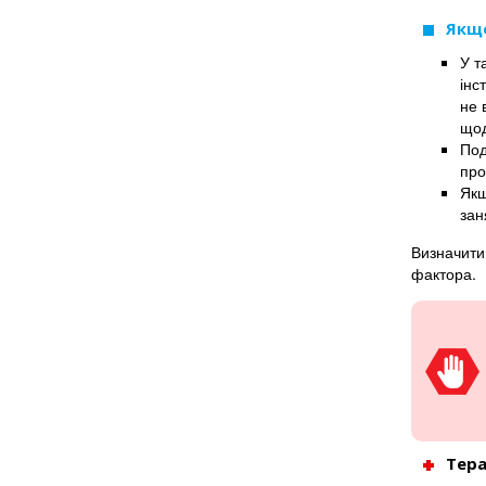
Якщо
У т
інс
не 
щод
Под
про
Якщ
зан
Визначити 
фактора.
Тера