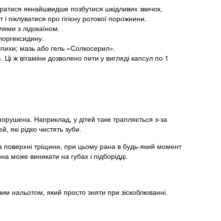
аратися якнайшвидше позбутися шкідливих звичок,
 і піклуватися про гігієну ротової порожнини.
лями з лідокаїном.
лоргексидину.
пихи; мазь або гель «Солкосерил».
. Ці ж вітаміни дозволено пити у вигляді капсул по 1
порушена. Наприклад, у дітей таке трапляється з-за
й, які рідко чистять зуби.
 на поверхні тріщини, при цьому рана в будь-який момент
она може виникати на губах і підборідді.
лим нальотом, який просто зняти при зіскоблюванні.