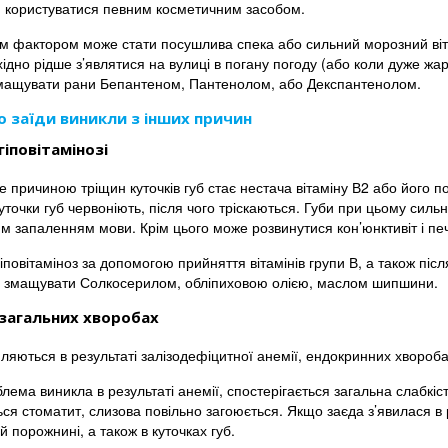
 користуватися певним косметичним засобом.
м фактором може стати посушлива спека або сильний морозний вітер
ідно рідше з’являтися на вулиці в погану погоду (або коли дуже жар
мащувати рани Бепантеном, Пантенолом, або Декспантенолом.
 заїди виникли з інших причин
гіповітамінозі
 причиною тріщин куточків губ стає нестача вітаміну В2 або його п
уточки губ червоніють, після чого тріскаються. Губи при цьому сил
м запаленням мови. Крім цього може розвинутися кон’юнктивіт і печ
гіповітаміноз за допомогою прийняття вітамінів групи В, а також піс
 змащувати Солкосерилом, обліпиховою олією, маслом шипшини.
загальних хворобах
ляються в результаті залізодефіцитної анемії, ендокринних хворобах
ема виникла в результаті анемії, спостерігається загальна слабкість
ся стоматит, слизова повільно загоюється. Якщо заєда з’явилася в р
ій порожнині, а також в куточках губ.