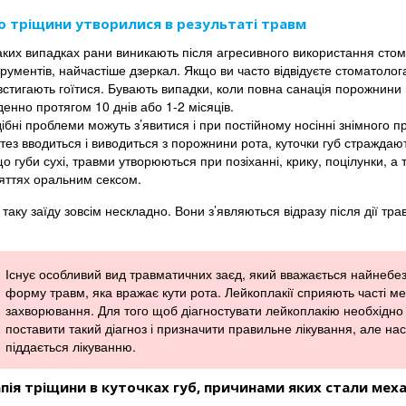
 тріщини утворилися в результаті травм
аких випадках рани виникають після агресивного використання стом
трументів, найчастіше дзеркал. Якщо ви часто відвідуєте стоматолог
встигають гоїтися. Бувають випадки, коли повна санація порожнини
енно протягом 10 днів або 1-2 місяців.
ібні проблеми можуть з’явитися і при постійному носінні знімного п
тез вводиться і виводиться з порожнини рота, куточки губ страждаю
о губи сухі, травми утворюються при позіханні, крику, поцілунки, а 
яттях оральним сексом.
таку заїду зовсім нескладно. Вони з’являються відразу після дії тр
Існує особливий вид травматичних заєд, який вважається найнебез
форму травм, яка вражає кути рота. Лейкоплакії сприяють часті мех
захворювання. Для того щоб діагностувати лейкоплакію необхідно 
поставити такий діагноз і призначити правильне лікування, але на
піддається лікуванню.
пія тріщини в куточках губ, причинами яких стали меха