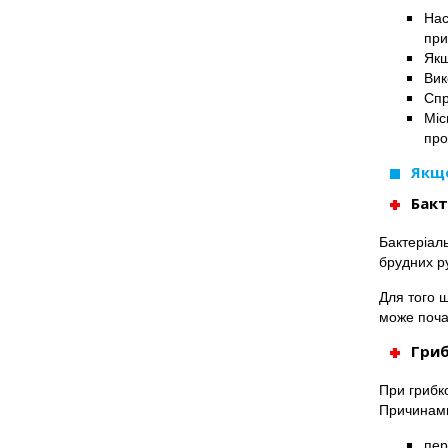
Нас
при
Якщ
Вик
Спр
Міс
про
Якщо
Бакт
Бактеріаль
брудних ру
Для того щ
може почат
Гри
При грибко
Причинами
пер