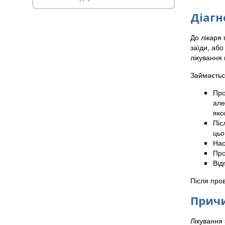
Діагн
До лікаря 
заїди, або
лікування 
Займаєтьс
Про
але
яко
Піс
цьо
Нас
Про
Від
Після пров
Причи
Лікування 