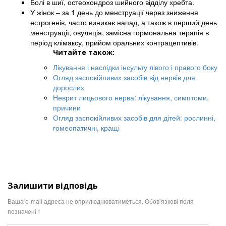
Болі в шиї, остеохондроз шийного відділу хребта.
У жінок – за 1 день до менструації через зниження
естрогенів, часто виникає напад, а також в перший день
менструації, овуляція, замісна гормональна терапія в
період клімаксу, прийом оральних контрацептивів.
Читайте також:
Лікування і наслідки інсульту лівого і правого боку
Огляд заспокійливих засобів від нервів для
дорослих
Неврит лицьового нерва: лікування, симптоми,
причини
Огляд заспокійливих засобів для дітей: рослинні,
гомеопатичні, кращі
Залишити відповідь
Ваша e-mail адреса не оприлюднюватиметься.
Обов’язкові поля
позначені
*