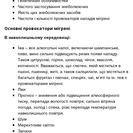
Генетичних особливостей
Частого застосування знеболюючих
Якість цих знеболюючих засобів
Частоти і кількості провокаторів нападів мігрені
Основні провокатори мігрені
В навколишньому середовищі:
Їжа – все алкогольні напої, включаючи шампанське,
пиво, вино сильно підвищують ризик появи нападу.
Також цитрусові, горіхи, шоколад, чіпси, квасоля,
копченості. Вважається, що глютен, який міститься в
пшоні, пшениці, житі, а також саліцилати, що містяться в
багатьох фруктах і овочах, спеціях, чаї, м’яті та ін. теж є
провокаторами мігрені.
Ліки
Прогноз – зниження або підвищення атмосферного
тиску, перепади вологості повітря, сильно вітряна
погода, холод і спека, різкі перепади температури
навколишнього повітря.
Шум
Мерехтливе світло
Запахи