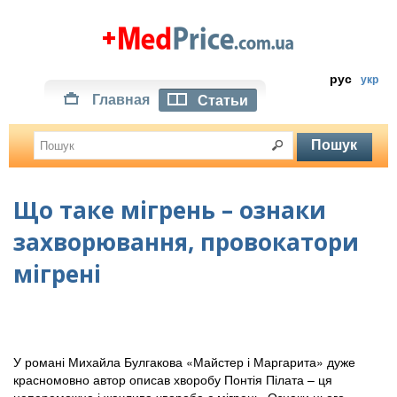
рус
укр
Главная
Статьи
Що таке мігрень – ознаки
захворювання, провокатори
мігрені
У романі Михайла Булгакова «Майстер і Маргарита» дуже
красномовно автор описав хворобу Понтія Пілата – ця