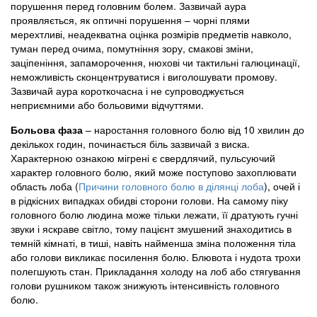
порушення перед головним болем. Зазвичай аура
проявляється, як оптичні порушення – чорні плями
мерехтливі, неадекватна оцінка розмірів предметів навколо,
туман перед очима, помутніння зору, смакові зміни,
заціпеніння, запаморочення, нюхові чи тактильні галюцинації,
неможливість сконцентруватися і виголошувати промову.
Зазвичай аура короткочасна і не супроводжується
неприємними або больовими відчуттями.
Больова фаза
– наростання головного болю від 10 хвилин до
декількох годин, починається біль зазвичай з виска.
Характерною ознакою мігрені є свердлячий, пульсуючий
характер головного болю, який може поступово захоплювати
область лоба (
Причини головного болю в ділянці лоба
), очей і
в рідкісних випадках обидві сторони голови. На самому піку
головного болю людина може тільки лежати, її дратують гучні
звуки і яскраве світло, тому пацієнт змушений знаходитись в
темній кімнаті, в тиші, навіть найменша зміна положення тіла
або голови викликає посилення болю. Блювота і нудота трохи
полегшують стан. Прикладання холоду на лоб або стягування
голови рушником також знижують інтенсивність головного
болю.