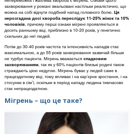
непереможна і жахлива хвороба є мігрень. Ознаки цього
захворювання у романі змальовані настільки реалістично, що
можна на собі відчути подібний напад головного болю.
Ця
нерозгадана досі хвороба переслідує 11-25% жінок та 10%
чоловіків
, причому перші ознаки мігрені проявляються в
досить ранньому віці, приблизно в 10-20 років, у генетично
схильних до неї людей.
Потім до 30-40 років частота та інтенсивність нападів стає
максимальною, а до 55 років захворювання зазвичай більше
не турбує пацієнта. Мігрень вважається
спадковим
захворюванням
, так як у 60% пацієнтів близькі родичі також
страждають цією недугою. Мігрень буває у людей саме в
працездатному віці, тому впливає і на кар’єрне зростання, і на
стосунки в сім’ї, оскільки в період нападу людина тимчасово
стає непрацездатною.
Мігрень – що це таке?