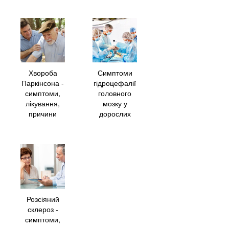
Хвороба
Симптоми
Паркінсона -
гідроцефалії
симптоми,
головного
лікування,
мозку у
причини
дорослих
Розсіяний
склероз -
симптоми,