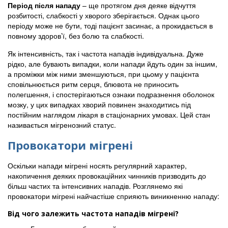
Період після нападу
– ще протягом дня деяке відчуття
розбитості, слабкості у хворого зберігається. Однак цього
періоду може не бути, тоді пацієнт засинає, а прокидається в
повному здоров’ї, без болю та слабкості.
Як інтенсивність, так і частота нападів індивідуальна. Дуже
рідко, але бувають випадки, коли напади йдуть один за іншим,
а проміжки між ними зменшуються, при цьому у пацієнта
сповільнюється ритм серця, блювота не приносить
полегшення, і спостерігаються ознаки подразнення оболонок
мозку, у цих випадках хворий повинен знаходитись під
постійним наглядом лікаря в стаціонарних умовах. Цей стан
називається мігренозний статус.
Провокатори мігрені
Оскільки напади мігрені носять регулярний характер,
накопичення деяких провокаційних чинників призводить до
більш частих та інтенсивних нападів. Розглянемо які
провокатори мігрені найчастіше сприяють виникненню нападу:
Від чого залежить частота нападів мігрені?