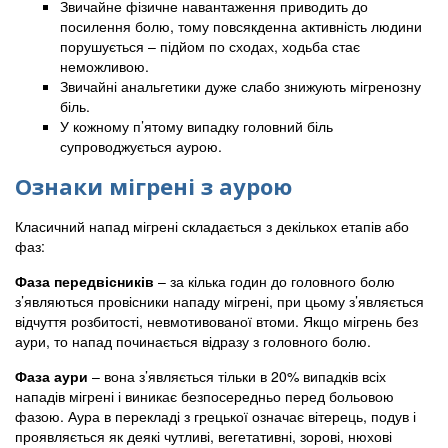
Звичайне фізичне навантаження приводить до
посилення болю, тому повсякденна активність людини
порушується – підйом по сходах, ходьба стає
неможливою.
Звичайні анальгетики дуже слабо знижують мігренозну
біль.
У кожному п’ятому випадку головний біль
супроводжується аурою.
Ознаки мігрені з аурою
Класичний напад мігрені складається з декількох етапів або
фаз:
Фаза передвісників
– за кілька годин до головного болю
з’являються провісники нападу мігрені, при цьому з’являється
відчуття розбитості, невмотивованої втоми. Якщо мігрень без
аури, то напад починається відразу з головного болю.
Фаза аури
– вона з’являється тільки в 20% випадків всіх
нападів мігрені і виникає безпосередньо перед больовою
фазою. Аура в перекладі з грецької означає вітерець, подув і
проявляється як деякі чутливі, вегетативні, зорові, нюхові