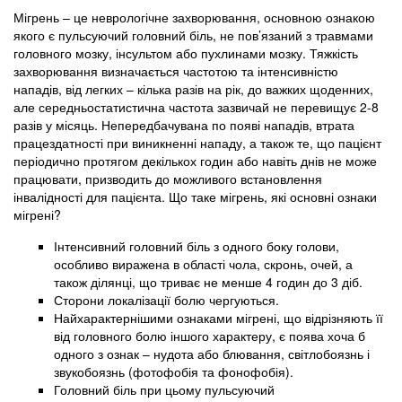
Мігрень – це неврологічне захворювання, основною ознакою
якого є пульсуючий головний біль, не пов’язаний з травмами
головного мозку, інсультом або пухлинами мозку. Тяжкість
захворювання визначається частотою та інтенсивністю
нападів, від легких – кілька разів на рік, до важких щоденних,
але середньостатистична частота зазвичай не перевищує 2-8
разів у місяць. Непередбачувана по появі нападів, втрата
працездатності при виникненні нападу, а також те, що пацієнт
періодично протягом декількох годин або навіть днів не може
працювати, призводить до можливого встановлення
інвалідності для пацієнта. Що таке мігрень, які основні ознаки
мігрені?
Інтенсивний головний біль з одного боку голови,
особливо виражена в області чола, скронь, очей, а
також ділянці, що триває не менше 4 годин до 3 діб.
Сторони локалізації болю чергуються.
Найхарактернішими ознаками мігрені, що відрізняють її
від головного болю іншого характеру, є поява хоча б
одного з ознак – нудота або блювання, світлобоязнь і
звукобоязнь (фотофобія та фонофобія).
Головний біль при цьому пульсуючий