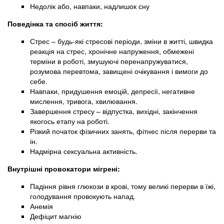
Недолік або, навпаки, надлишок сну
Поведінка та спосіб життя:
Стрес – будь-які стресові періоди, зміни в житті, швидка
реакція на стрес, хронічне напруження, обмежені
терміни в роботі, змушуючі перенапружуватися,
розумова перевтома, завищені очікування і вимоги до
себе.
Навпаки, придушення емоцій, депресії, негативне
мислення, тривога, хвилювання.
Завершення стресу – відпустка, вихідні, закінчення
якогось етапу на роботі.
Різкий початок фізичних занять, фітнес після перерви та
ін.
Надмірна сексуальна активність.
Внутрішні провокатори мігрені:
Падіння рівня глюкози в крові, тому великі перерви в їжі,
голодування провокують напад.
Анемія
Дефіцит магнію