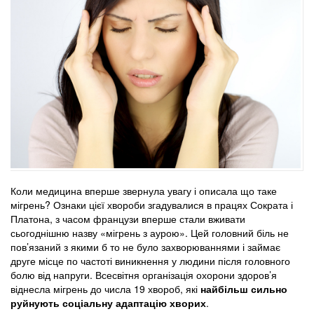
Коли медицина вперше звернула увагу і описала що таке
мігрень? Ознаки цієї хвороби згадувалися в працях Сократа і
Платона, з часом французи вперше стали вживати
сьогоднішню назву «мігрень з аурою». Цей головний біль не
пов’язаний з якими б то не було захворюваннями і займає
друге місце по частоті виникнення у людини після головного
болю від напруги. Всесвітня організація охорони здоров’я
віднесла мігрень до числа 19 хвороб, які
найбільш сильно
руйнують соціальну адаптацію хворих
.