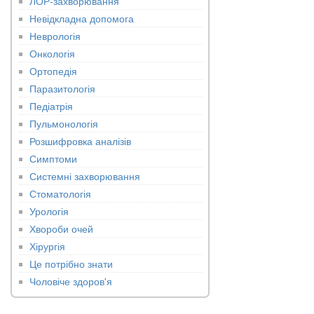
ЛОР-захворювання
Невідкладна допомога
Неврологія
Онкологія
Ортопедія
Паразитологія
Педіатрія
Пульмонологія
Розшифровка аналізів
Симптоми
Системні захворювання
Стоматологія
Урологія
Хвороби очей
Хірургія
Це потрібно знати
Чоловіче здоров'я