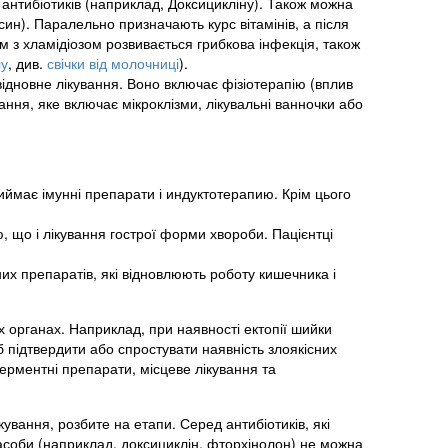
антибіотиків (наприклад, Доксицикліну). Також можна
ин). Паралельно призначають курс вітамінів, а після
 з хламідіозом розвивається грибкова інфекція, також
лу
, див.
свічки від молочниці
).
ідновне лікування. Воно включає фізіотерапію (вплив
ання, яке включає мікроклізми, лікувальні ванночки або
риймає імунні препарати і индуктотерапию. Крім цього
, що і лікування гострої форми хвороби. Пацієнтці
них препаратів, які відновлюють роботу кишечника і
х органах. Наприклад, при наявності ектопії шийки
б підтвердити або спростувати наявність злоякісних
ерментні препарати, місцеве лікування та
ування, розбите на етапи. Серед антибіотиків, які
асоби (наприклад, доксициклін, фторхінолон) не можна