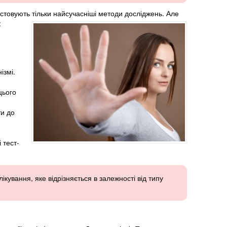
истовують тільки найсучасніші методи досліджень. Але
:
ізмі.
цього
ти до
 тест-
кування, яке відрізняється в залежності від типу