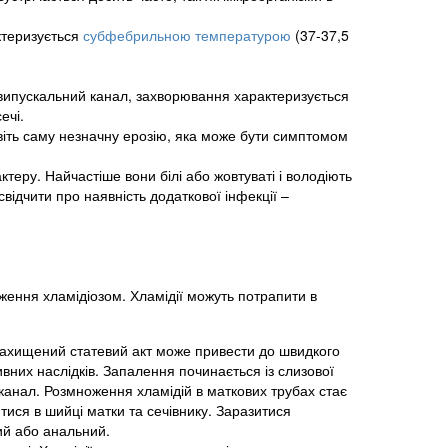
ктеризується
субфебрильною температурою
(37-37,5
овипускальний канал, захворювання характеризується
ечі.
авіть саму незначну ерозію, яка може бути симптомом
ктеру. Найчастіше вони білі або жовтуваті і володіють
ідчити про наявність додаткової інфекції –
ження хламідіозом. Хламідії можуть потрапити в
захищений статевий акт може привести до швидкого
вних наслідків. Запалення починається із слизової
 канал. Розмноження хламідій в маткових трубах стає
ися в шийці матки та сечівнику. Заразитися
ий або анальний.