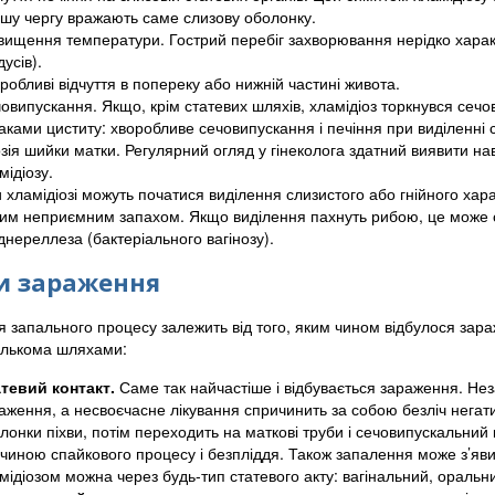
шу чергу вражають саме слизову оболонку.
вищення температури. Гострий перебіг захворювання нерідко хара
дусів).
робливі відчуття в попереку або нижній частині живота.
овипускання. Якщо, крім статевих шляхів, хламідіоз торкнувся сеч
аками циститу: хворобливе сечовипускання і печіння при виділенні с
зія шийки матки. Регулярний огляд у гінеколога здатний виявити н
мідіозу.
 хламідіозі можуть початися виділення слизистого або гнійного хара
ким неприємним запахом. Якщо виділення пахнуть рибою, це може св
днереллеза (бактеріального вагінозу).
и зараження
я запального процесу залежить від того, яким чином відбулося зара
кількома шляхами:
тевий контакт.
Саме так найчастіше і відбувається зараження. Не
аження, а несвоєчасне лікування спричинить за собою безліч негати
лонки піхви, потім переходить на маткові труби і сечовипускальний
чиною спайкового процесу і безпліддя. Також запалення може з’явит
мідіозом можна через будь-тип статевого акту: вагінальний, оральн