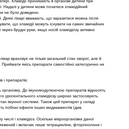
ері. Хламідії проникають в організм дитини при
ті. Надалі у дитини може початися хламідійний
оки не було доведено.
 Деякі лікарі вважають, що заразитися можна після
увати, що хламідії можуть існувати на самих звичайних
 через брудні руки, якщо носій хламідіозу активно
лікар враховує не тільки загальний стан хворої, але й
. Приймати якісь препарати самостійно категорично не
в і препаратів:
ть організму. До імуномодулюючою препаратів відносять
го урогенітального хламідіозу широко застосовують
 стан імунної системи. Також цей препарат у складі
ь побічні ефекти інших медикаментів (див.
му числі і хламідіоз. Оскільки мікроорганізми даної
межений і включає лише тетрацикліни, фторхінолони і