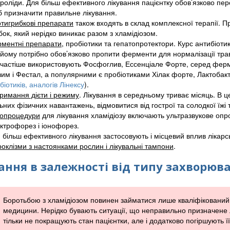
роліди. Для більш ефективного лікування пацієнтку обов’язково пер
 призначити правильне лікування.
тигрибкові препарати
також входять в склад комплексної терапії. Пр
бок, який нерідко виникає разом з хламідіозом.
ментні препарати
, пробіотики та гепатопротектори. Курс антибіот
йому потрібно обов’язково пропити ферменти для нормалізації травл
частіше використовують Фосфоглив, Ессенціале Форте, серед фер
им і Фестал, а популярними є пробіотиками Хілак форте, Лактобакт
біотиків, аналогів Лінексу
).
римання дієти і режиму
. Лікування в середньому триває місяць. В це
ьних фізичних навантажень, відмовитися від гострої та солодкої їжі 
іопроцедури
для лікування хламідіозу включають ультразвукове опро
ктрофорез і іонофорез.
 більш ефективного лікування застосовують і місцевий вплив лікарс
роклізми з настоянками рослин і лікувальні тампони
.
ання в залежності від типу захворюв
Боротьбою з хламідіозом повинен займатися лише кваліфікований л
медицини. Нерідко бувають ситуації, що неправильно призначене л
тільки не покращують стан пацієнтки, але і додатково погіршують її