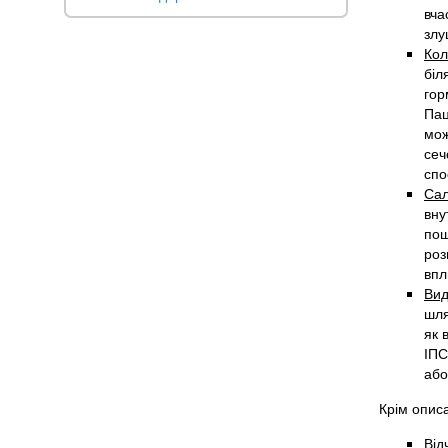
вча
злу
Кол
біл
гор
Пац
мож
сеч
спо
Сал
вну
пош
роз
впл
Вид
шля
як 
ІПС
або
Крім опис
Від