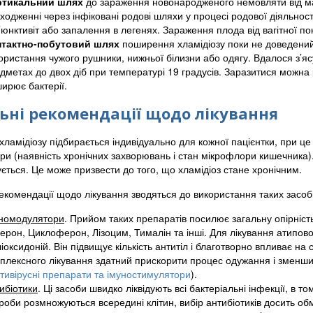
ртикальний шлях
до зараження новонародженого немовляти від мат
ходженні через інфіковані родові шляхи у процесі родової діяльнос
’юнктивіт або запалення в легенях. Зараження плода від вагітної п
нтактно-побутовий шлях
поширення хламідіозу поки не доведений.
ористання чужого рушники, нижньої білизни або одягу. Вдалося з’яс
дметах до двох діб при температурі 19 градусів. Заразитися можна і
ирює бактерії.
ьні рекомендації щодо лікування
хламідіозу підбирається індивідуально для кожної пацієнтки, при це 
ори (наявність хронічних захворювань і стан мікрофлори кишечника)
ється. Це може призвести до того, що хламідіоз стане хронічним.
екомендації щодо лікування зводяться до використання таких засобі
номодулятори
. Прийом таких препаратів посилює загальну опірніс
ерон, Циклоферон, Лізоцим, Тималін та інші. Для лікування атипово
іоксидоній. Він підвищує кількість антитіл і благотворно впливає на
плексного лікування здатний прискорити процес одужання і зменшит
тивірусні препарати та імуностимулятори
).
ибіотики
. Ці засоби швидко ліквідують всі бактеріальні інфекції, в то
роби розмножуються всередині клітин, вибір антибіотиків досить об