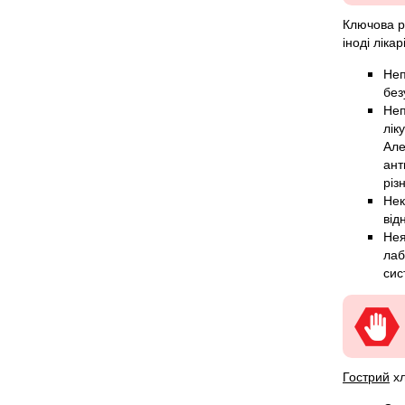
Ключова р
іноді ліка
Неп
без
Неп
лік
Але
ант
різ
Нек
від
Нея
лаб
сис
Гострий
хл