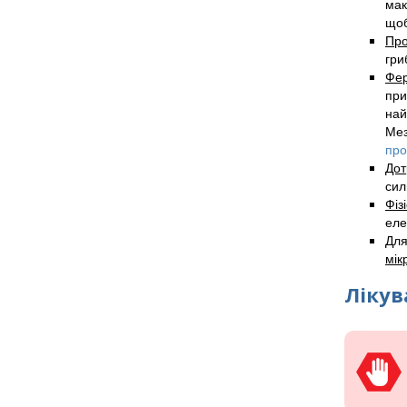
мак
щоб
Про
гри
Фер
при
най
Мез
про
Дот
сил
Фіз
еле
Для
мік
Лікув