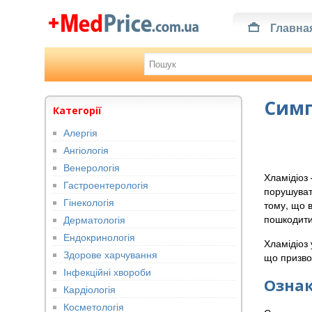
Главна
Симп
Категорії
Алергія
Ангіологія
Венерологія
Хламідіоз 
Гастроентерологія
порушувати
Гінекологія
тому, що в
пошкодити 
Дерматологія
Ендокринологія
Хламідіоз 
Здорове харчування
що призво
Інфекційні хвороби
Ознак
Кардіологія
Косметологія