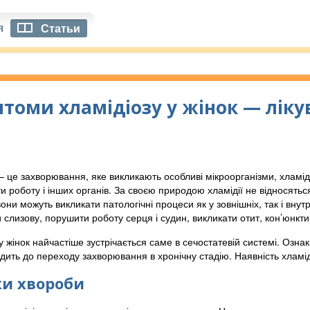
я
Статьи
томи хламідіозу у жінок — ліку
– це захворювання, яке викликають особливі мікроорганізми, хламід
 роботу і інших органів. За своєю природою хламідії не відносяться н
они можуть викликати патологічні процеси як у зовнішніх, так і внутр
слизову, порушити роботу серця і судин, викликати отит, кон’юнктиві
у жінок найчастіше зустрічається саме в сечостатевій системі. Озна
дить до переходу захворювання в хронічну стадію. Наявність хламід
и хвороби