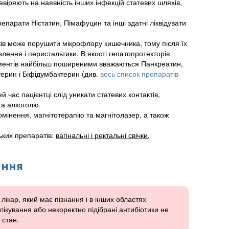
евіряють на наявність інших інфекцій статевих шляхів,
епарати Ністатин, Пімафуцин та інші здатні ліквідувати
иків може порушити мікрофлору кишечника, тому після їх
ення і перистальтики. В якості гепатопротекторів
ментів найбільш поширеними вважаються Панкреатин,
ерин і Біфідумбактерин (див.
весь список препаратів
й час пацієнтці слід уникати статевих контактів,
та алкоголю.
мінення, магнітотерапію та магнітолазер, а також
ьких препаратів:
вагінальні і ректальні свічки,
ання
ікар, який має пізнання і в інших областях
ікування або некоректно підібрані антибіотики не
 стан.