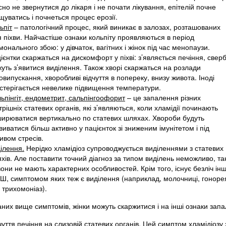
сно не звернутися до лікаря і не почати лікування, епітелій почне
щуватись і почнеться процес ерозії.
ьпіт
– патологічний процес, який виникає в залозах, розташованих
я піхви. Найчастіше ознаки кольпіту проявляються в період
монального збою: у дівчаток, вагітних і жінок під час менопаузи.
ієнтки скаржаться на дискомфорт у піхві: з’являється печіння, сверб
уть з’явитися виділення. Також хворі скаржаться на розлади
овипускання, хворобливі відчуття в попереку, внизу живота. Іноді
стерігається невелике підвищення температури.
ьпінгіт, ендометрит, сальпінгоофорит
– це запалення різних
трішніх статевих органів, які з’являються, коли хламідії починають
ирюватися вертикально по статевих шляхах. Хвороби будуть
виватися більш активно у пацієнток зі зниженим імунітетом і під
ивом стресів.
ілення.
Нерідко хламідіоз супроводжується виділеннями з статевих
хів. Але поставити точний діагноз за типом виділень неможливо, та
вони не мають характерних особливостей. Крім того, існує безліч ін
Ш, симптомом яких теж є виділення (наприклад, молочниці, гоноре
 трихомоніаз).
аних вище симптомів, жінки можуть скаржитися і на інші ознаки зап
чуття печіння на слизовій статевих органів. Цей симптом хламідіозу 