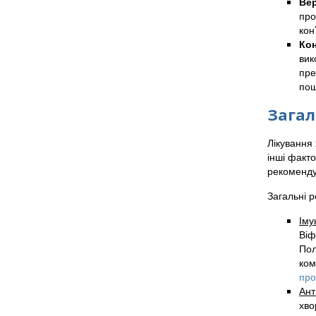
Ве
про
кон
Ко
вик
пре
пош
Загал
Лікування 
інші факт
рекоменду
Загальні р
Іму
Віф
Пол
ком
про
Ант
хво