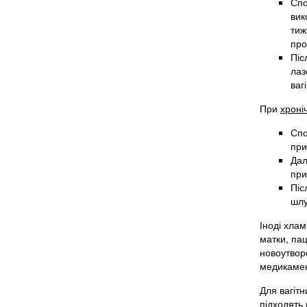
Спо
вик
тиж
про
Піс
лаз
ваг
При
хроні
Спо
при
Дал
при
Піс
шлу
Іноді хлам
матки, пац
новоутвор
медикамен
Для вагітн
підходять