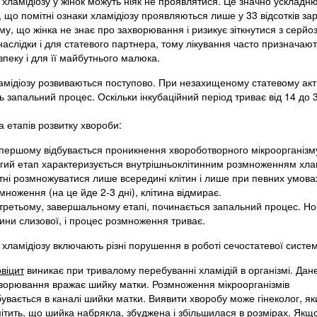
ламідіозу у жінок можуть ніяк не проявлятися. Це значно ускладнює
 що помітні ознаки хламідіозу проявляються лише у 33 відсотків за
ому, що жінка не знає про захворювання і ризикує зіткнутися з сер
 наслідки і для статевого партнера, тому лікування часто признача
пеку і для її майбутнього малюка.
амідіозу розвиваються поступово. При незахищеному статевому акті
 запальний процес. Оскільки інкубаційний період триває від 14 до 
ка етапів розвитку хвороби:
першому відбувається проникнення хвороботворного мікроорганізму 
гий етап характеризується внутрішньоклітинним розмноженням хлам
тні розмножуватися лише всередині клітин і лише при певних умовах
множення (на це йде 2-3 дні), клітина відмирає.
третьому, завершальному етапі, починається запальний процес. Нові 
тини слизової, і процес розмноження триває.
хламідіозу включають різні порушення в роботі сечостатевої систе
віцит
виникає при тривалому перебуванні хламідій в організмі. Дан
ворювання вражає шийку матки. Розмноження мікроорганізмів
бувається в каналі шийки матки. Виявити хворобу може гінеколог, як
ітить, що шийка набрякла, збуджена і збільшилася в розмірах. Якщ