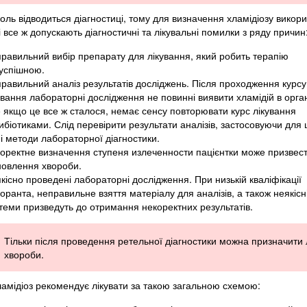
оль відводиться діагностиці, тому для визначення хламідіозу викор
рі все ж допускають діагностичні та лікувальні помилки з ряду причин
равильний вибір препарату для лікування, який робить терапію
успішною.
равильний аналіз результатів досліджень. Після проходження курсу
ування лабораторні дослідження не повинні виявити хламідій в орган
 якщо це все ж сталося, немає сенсу повторювати курс лікування
ибіотиками. Слід перевірити результати аналізів, застосовуючи для 
ні методи лабораторної діагностики.
оректне визначення ступеня излеченности пацієнтки може призвес
новлення хвороби.
кісно проведені лабораторні дослідження. При низькій кваліфікації
оранта, неправильне взяття матеріалу для аналізів, а також неякісні
теми призведуть до отримання некоректних результатів.
Тільки після проведення ретельної діагностики можна призначити лі
хвороби.
амідіоз рекомендує лікувати за такою загальною схемою: