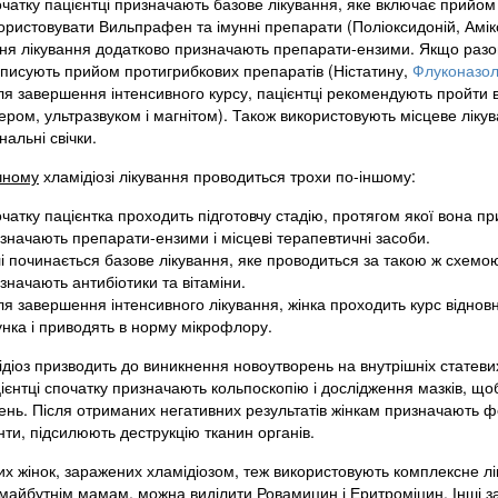
чатку пацієнтці призначають базове лікування, яке включає прийом 
ористовувати Вильпрафен та імунні препарати (Поліоксидоній, Амікс
ня лікування додатково призначають препарати-ензими. Якщо разом
писують прийом протигрибкових препаратів (Ністатину,
Флуконазо
ля завершення інтенсивного курсу, пацієнтці рекомендують пройти в
ером, ультразвуком і магнітом). Також використовують місцеве лікув
інальні свічки.
чному
хламідіозі лікування проводиться трохи по-іншому:
чатку пацієнтка проходить підготовчу стадію, протягом якої вона п
значають препарати-ензими і місцеві терапевтичні засоби.
і починається базове лікування, яке проводиться за такою ж схемою
значають антибіотики та вітаміни.
ля завершення інтенсивного лікування, жінка проходить курс віднов
нка і приводять в норму мікрофлору.
ідіоз призводить до виникнення новоутворень на внутрішніх статеви
ієнтці спочатку призначають кольпоскопію і дослідження мазків, що
ень. Після отриманих негативних результатів жінкам призначають ф
ти, підсилюють деструкцію тканин органів.
их жінок, заражених хламідіозом, теж використовують комплексне лік
 майбутнім мамам, можна виділити Ровамицин і Еритроміцин. Інші з