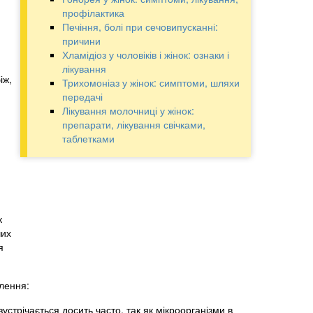
профілактика
Печіння, болі при сечовипусканні:
причини
Хламідіоз у чоловіків і жінок: ознаки і
лікування
іж,
Трихомоніаз у жінок: симптоми, шляхи
передачі
Лікування молочниці у жінок:
препарати, лікування свічками,
таблетками
к
ших
я
алення:
зустрічається досить часто, так як мікроорганізми в