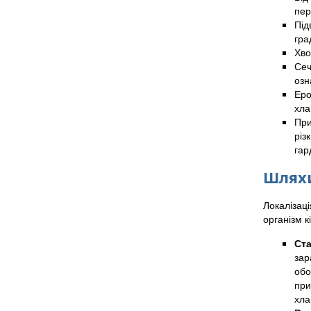
пер
Під
гра
Хво
Сеч
озн
Еро
хла
При
різ
гар
Шлях
Локалізаці
організм 
Ста
зар
обо
при
хла