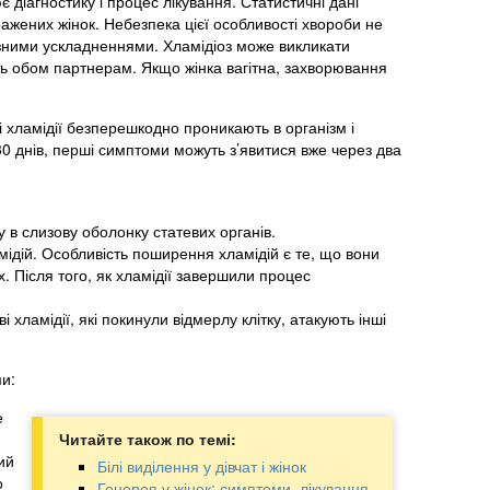
 діагностику і процес лікування. Статистичні дані
ражених жінок. Небезпека цієї особливості хвороби не
йозними ускладненнями. Хламідіоз може викликати
ють обом партнерам. Якщо жінка вагітна, захворювання
 хламідії безперешкодно проникають в організм і
30 днів, перші симптоми можуть з’явитися вже через два
в слизову оболонку статевих органів.
ідій. Особливість поширення хламідій є те, що вони
. Після того, як хламідії завершили процес
хламідії, які покинули відмерлу клітку, атакують інші
ми:
е
Читайте також по темі:
ий
Білі виділення у дівчат і жінок
о
Гонорея у жінок: симптоми, лікування,