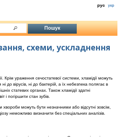
рус
укр
вання, схеми, ускладнення
ії. Крім ураження сечостатевої системи, хламідії можуть
і до вірусів, ні до бактерій, а їх небезпека полягає в
ішніх статевих органах. Також хламідії здатні
т і погіршити стан зубів.
ки хвороби можуть бути незначними або відсутні зовсім,
іозу неможливо визначити без спеціальних аналізів.