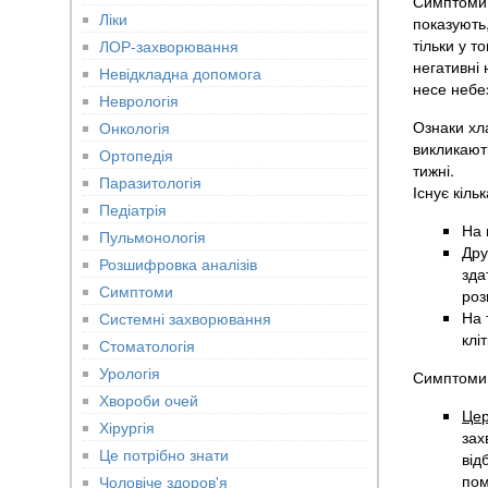
Симптоми х
Ліки
показують,
тільки у т
ЛОР-захворювання
негативні
Невідкладна допомога
несе небез
Неврологія
Ознаки хл
Онкологія
викликають
Ортопедія
тижні.
Паразитологія
Існує кіль
Педіатрія
На 
Пульмонологія
Дру
Розшифровка аналізів
зда
Симптоми
роз
На 
Системні захворювання
клі
Стоматологія
Урологія
Симптоми 
Хвороби очей
Цер
Хірургія
зах
Це потрібно знати
від
пом
Чоловіче здоров'я