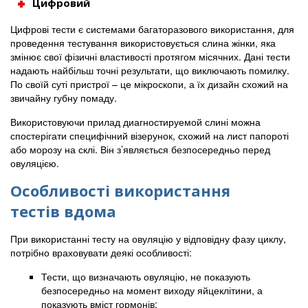
Цифровий
Цифрові тести є системами багаторазового використання, для
проведення тестування використовується слина жінки, яка
змінює свої фізичні властивості протягом місячних. Дані тести
надають найбільш точні результати, що виключають помилку.
По своїй суті пристрої – це мікроскопи, а їх дизайн схожий на
звичайну губну помаду.
Використовуючи прилад диагностируемой слині можна
спостерігати специфічний візерунок, схожий на лист папороті
або морозу на склі. Він з’являється безпосередньо перед
овуляцією.
Особливості використання
тестів вдома
При використанні тесту на овуляцію у відповідну фазу циклу,
потрібно враховувати деякі особливості:
Тести, що визначають овуляцію, не показують
безпосередньо на момент виходу яйцеклітини, а
показують вміст гормонів;