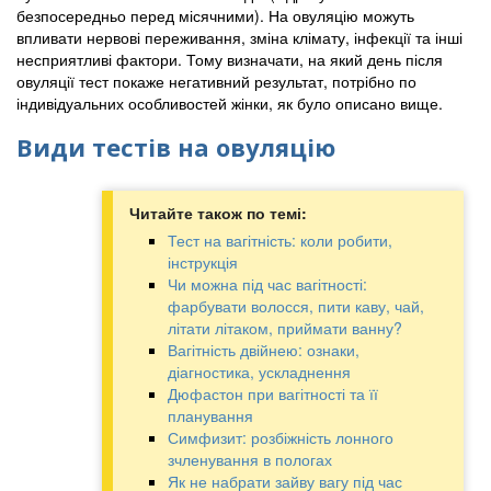
безпосередньо перед місячними). На овуляцію можуть
впливати нервові переживання, зміна клімату, інфекції та інші
несприятливі фактори. Тому визначати, на який день після
овуляції тест покаже негативний результат, потрібно по
індивідуальних особливостей жінки, як було описано вище.
Види тестів на овуляцію
Читайте також по темі:
Тест на вагітність: коли робити,
інструкція
Чи можна під час вагітності:
фарбувати волосся, пити каву, чай,
літати літаком, приймати ванну?
Вагітність двійнею: ознаки,
діагностика, ускладнення
Дюфастон при вагітності та її
планування
Симфизит: розбіжність лонного
зчленування в пологах
Як не набрати зайву вагу під час