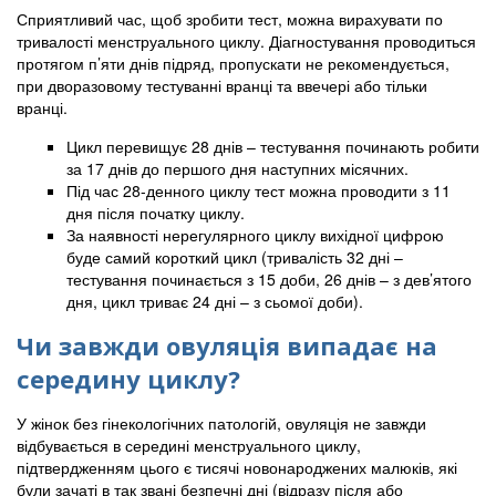
Сприятливий час, щоб зробити тест, можна вирахувати по
тривалості менструального циклу. Діагностування проводиться
протягом п’яти днів підряд, пропускати не рекомендується,
при дворазовому тестуванні вранці та ввечері або тільки
вранці.
Цикл перевищує 28 днів – тестування починають робити
за 17 днів до першого дня наступних місячних.
Під час 28-денного циклу тест можна проводити з 11
дня після початку циклу.
За наявності нерегулярного циклу вихідної цифрою
буде самий короткий цикл (тривалість 32 дні –
тестування починається з 15 доби, 26 днів – з дев’ятого
дня, цикл триває 24 дні – з сьомої доби).
Чи завжди овуляція випадає на
середину циклу?
У жінок без гінекологічних патологій, овуляція не завжди
відбувається в середині менструального циклу,
підтвердженням цього є тисячі новонароджених малюків, які
були зачаті в так звані безпечні дні (відразу після або