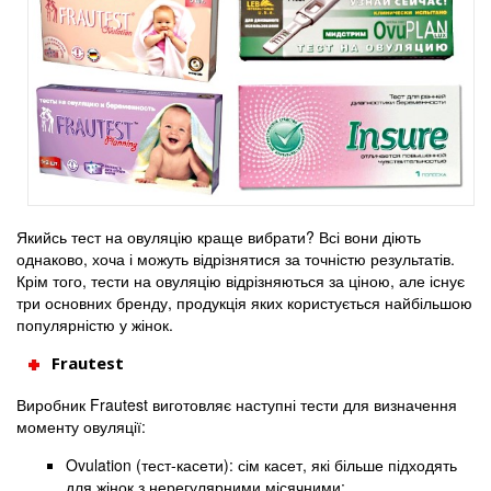
Якийсь тест на овуляцію краще вибрати? Всі вони діють
однаково, хоча і можуть відрізнятися за точністю результатів.
Крім того, тести на овуляцію відрізняються за ціною, але існує
три основних бренду, продукція яких користується найбільшою
популярністю у жінок.
Frautest
Виробник Frautest виготовляє наступні тести для визначення
моменту овуляції:
Ovulation (тест-касети): сім касет, які більше підходять
для жінок з нерегулярними місячними;