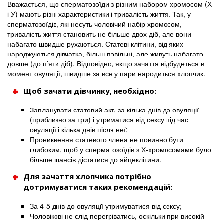
Вважається, що сперматозоїди з різним набором хромосом (Х
і У) мають різні характеристики і тривалість життя. Так, у
сперматозоїдів, які несуть чоловічий набір хромосом,
тривалість життя становить не більше двох діб, але вони
набагато швидше рухаються. Статеві клітини, від яких
народжуються дівчатка, більш повільні, але живуть набагато
довше (до п’яти діб). Відповідно, якщо зачаття відбудеться в
момент овуляції, швидше за все у пари народиться хлопчик.
Щоб зачати дівчинку, необхідно:
Запланувати статевий акт, за кілька днів до овуляції
(приблизно за три) і утриматися від сексу під час
овуляції і кілька днів після неї;
Проникнення статевого члена не повинно бути
глибоким, щоб у сперматозоїдів з Х-хромосомами було
більше шансів дістатися до яйцеклітини.
Для зачаття хлопчика потрібно
дотримуватися таких рекомендацій:
За 4-5 днів до овуляції утримуватися від сексу;
Чоловікові не слід перегріватись, оскільки при високій