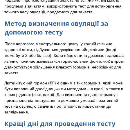
недавно і про їхнє існування знають не всі. Жінки, які мають
проблеми з зачаттям, використовують тест для встановлення
точного часу овуляції, придатного для зачаття.
Метод визначення овуляції за
допомогою тесту
Після чергового менструального циклу, у кожній фізично
здорової жінки, відбувається дозрівання яйцеклітини (іноді
може бути 2 або більше). Коли яйцеклітина дозріває і залишає
яєчник, починає змінюватися гормональний фон жінки: в крові
діагностується збільшення кількості гормонів, необхідних для
зачаття.
Лютеїнізуючий гормон (ЛГ) є одним з тих гормонів, який може
бути виявлений дослідницькими методами – в крові, а також в
інших рідинах (сечі, слині). Для визначення цього гормону і
призначене діагностування в домашніх умовах: позитивний
тест на овуляцію свідчить про готовність яйцеклітини до
запліднення.
Кращі дні для проведення тесту