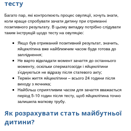
тесту
Багато пар, які контролюють процес овуляції, хочуть знати,
коли краще спробувати зачати дитину при отриманні
позитивного результату. В цьому випадку потрібно слідувати
таким інструкцій щодо тесту на овуляцію:
Якщо був отриманий позитивний результат, значить,
яйцеклітина вже найближчим часом буде готова до
запліднення;
Не варто відкладати момент зачаття до останнього
моменту, оскільки сперматозоїди і яйцеклітини
з’єднуються не відразу після статевого акту;
Термін життя яйцеклітини – всього 24 години після
виходу з яєчника;
Найбільш сприятливим часом для зачаття вважається
період 5-10 годин після тесту, щоб яйцеклітина точно
залишила маткову трубу.
Як розрахувати стать майбутньої
дитини?