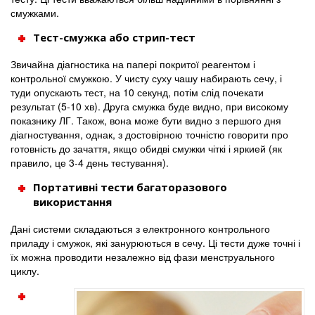
смужками.
Тест-смужка або стрип-тест
Звичайна діагностика на папері покритої реагентом і
контрольної смужкою. У чисту суху чашу набирають сечу, і
туди опускають тест, на 10 секунд, потім слід почекати
результат (5-10 хв). Друга смужка буде видно, при високому
показнику ЛГ. Також, вона може бути видно з першого дня
діагностування, однак, з достовірною точністю говорити про
готовність до зачаття, якщо обидві смужки чіткі і яркией (як
правило, це 3-4 день тестування).
Портативні тести багаторазового
використання
Дані системи складаються з електронного контрольного
приладу і смужок, які занурюються в сечу. Ці тести дуже точні і
їх можна проводити незалежно від фази менструального
циклу.