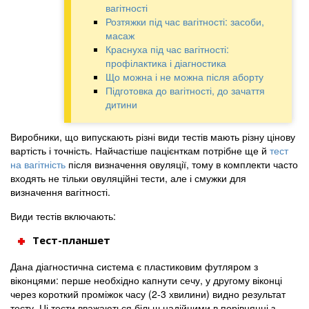
вагітності
Розтяжки під час вагітності: засоби,
масаж
Краснуха під час вагітності:
профілактика і діагностика
Що можна і не можна після аборту
Підготовка до вагітності, до зачаття
дитини
Виробники, що випускають різні види тестів мають різну цінову
вартість і точність. Найчастіше пацієнткам потрібне ще й
тест
на вагітність
після визначення овуляції, тому в комплекти часто
входять не тільки овуляційні тести, але і смужки для
визначення вагітності.
Види тестів включають:
Тест-планшет
Дана діагностична система є пластиковим футляром з
віконцями: перше необхідно капнути сечу, у другому віконці
через короткий проміжок часу (2-3 хвилини) видно результат
тесту. Ці тести вважаються більш надійними в порівнянні з