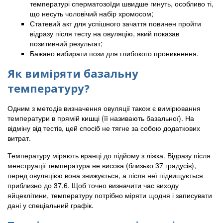
температурі сперматозоїди швидше гинуть, особливо ті,
що несуть чоловічий набір хромосом;
Статевий акт для успішного зачаття повинен пройти
відразу після тесту на овуляцію, який показав
позитивний результат;
Бажано вибирати пози для глибокого проникнення.
Як виміряти базальну
температуру?
Одним з методів визначення овуляції також є вимірювання
температури в прямій кишці (її називають базальної). На
відміну від тестів, цей спосіб не тягне за собою додаткових
витрат.
Температуру міряють вранці до підйому з ліжка. Відразу після
менструації температура не висока (близько 37 градусів),
перед овуляцією вона знижується, а після неї підвищується
приблизно до 37,6. Щоб точно визначити час виходу
яйцеклітини, температуру потрібно міряти щодня і записувати
дані у спеціальний графік.