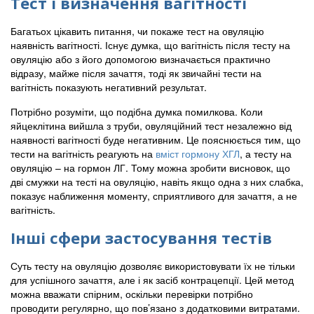
Тест і визначення вагітності
Багатьох цікавить питання, чи покаже тест на овуляцію
наявність вагітності. Існує думка, що вагітність після тесту на
овуляцію або з його допомогою визначається практично
відразу, майже після зачаття, тоді як звичайні тести на
вагітність показують негативний результат.
Потрібно розуміти, що подібна думка помилкова. Коли
яйцеклітина вийшла з труби, овуляційний тест незалежно від
наявності вагітності буде негативним. Це пояснюється тим, що
тести на вагітність реагують на
вміст гормону ХГЛ
, а тесту на
овуляцію – на гормон ЛГ. Тому можна зробити висновок, що
дві смужки на тесті на овуляцію, навіть якщо одна з них слабка,
показує наближення моменту, сприятливого для зачаття, а не
вагітність.
Інші сфери застосування тестів
Суть тесту на овуляцію дозволяє використовувати їх не тільки
для успішного зачаття, але і як засіб контрацепції. Цей метод
можна вважати спірним, оскільки перевірки потрібно
проводити регулярно, що пов’язано з додатковими витратами.