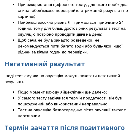
При використанні цифрового тесту, для якого необхідна
слина, обов’язково перевіряйте отриманий результат по
картинці;
Найбільш високий рівень ЛГ тримається приблизно 24
години, тому для більш достовірних результатів тест на
овуляцію потрібно проводити двічі на день;
Щоб сеча не була занадто розведеної, не
рекомендується пити багато води або будь-якої іншої
рідини за кілька годин до перевірки.
Негативний результат
Іноді тест-смужки на овуляцію можуть показати негативний
результат:
Якщо момент виходу яйцеклітини ще далеко;
У самого тесту закінчився термін придатності, він був
пошкоджений або використаний неправильно;
Тест на овуляцію безпосередньо після овуляції також є
негативним.
Термін зачаття після позитивного