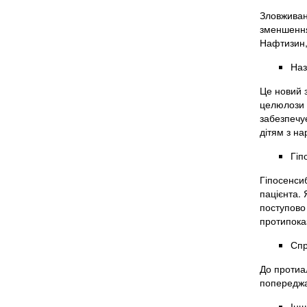
Зловживан
зменшення 
Нафтизин,
Наз
Це новий 
целюлози 
забезпечує
дітям з на
Гіп
Гіпосенсиб
пацієнта. 
поступово 
протипока
Спр
До протиал
попереджа
Інш