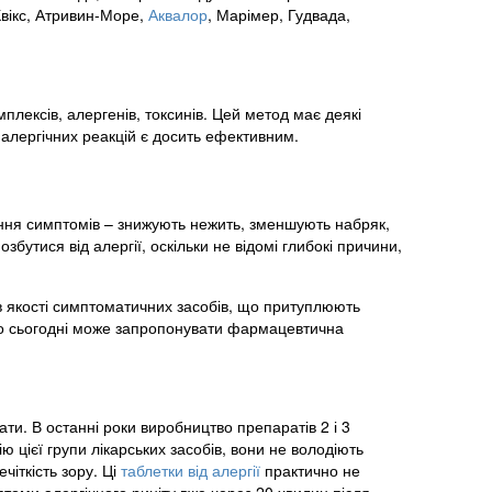
Квікс, Атривин-Море,
Аквалор
, Марімер, Гудвада,
плексів, алергенів, токсинів. Цей метод має деякі
 алергічних реакцій є досить ефективним.
шення симптомів – знижують нежить, зменшують набряк,
збутися від алергії, оскільки не відомі глибокі причини,
я в якості симптоматичних засобів, що притуплюють
 Що сьогодні може запропонувати фармацевтична
ти. В останні роки виробництво препаратів 2 і 3
ію цієї групи лікарських засобів, вони не володіють
чіткість зору. Ці
таблетки від алергії
практично не