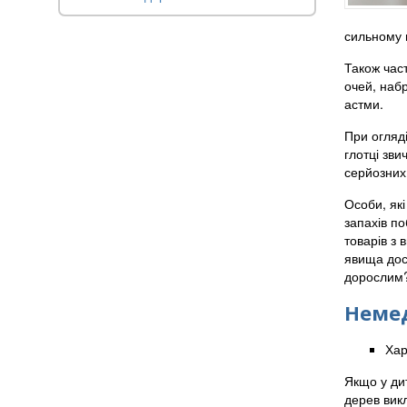
сильному н
Також част
очей, наб
астми.
При огляд
глотці зви
серйозних
Особи, які
запахів п
товарів з 
явища досі
дорослим
Немед
Хар
Якщо у дит
дерев викл