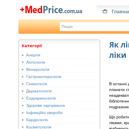
Главна
Як л
Категорії
ліки
Алергія
Ангіологія
Венерологія
Гастроентерологія
Гінекологія
В останні
планети ст
Дерматологія
неадекватн
Ендокринологія
бібліотечн
Здорове харчування
подразник
Інфекційні хвороби
Що робити,
Кардіологія
ліками, кр
Косметологія
відбиваєть