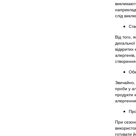
викликають
наприклад,
слід виклю
Ств
Від того, 
дихальної 
відкритих
алергенів
створення
Обм
Звичайно, 
проби у а
продукти х
алергенних
Про
При сезон
використо
готувати й