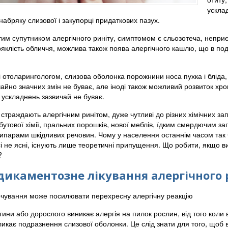
ускла
абряку слизової і закупорці придаткових пазух.
им супутником алергічного риніту, симптомом є сльозотеча, неприєм
ряклість обличчя, можлива також поява алергічного кашлю, що в п
і отоларингологом, слизова оболонка порожнини носа пухка і бліда,
чайно значних змін не буває, але іноді також можливий розвиток хро
 ускладнень зазвичай не буває.
 страждають алергічним ринітом, дуже чутливі до різних хімічних за
обутової хімії, пральних порошків, нової меблів, їдким смердючим 
випарами шкідливих речовин. Чому у населення останнім часом так ча
 не ясні, існують лише теоретичні припущення. Що робити, якщо вини
?
икаментозне лікування алергічного 
чування може посилювати перехресну алергічну реакцію
ини або дорослого виникає алергія на пилок рослин, від того коли 
икає подразнення слизової оболонки. Це слід знати для того, щоб в