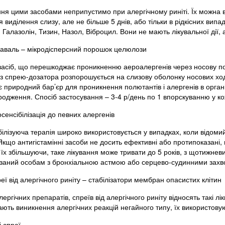
ня цими засобами неприпустимо при алергічному риніті. Їх можна 
виділення слизу, але не більше 5 днів, або тільки в рідкісних випад
 Галазолін, Тизин, Назол, Віброцил. Вони не мають лікувальної дії
аваль – мікродісперсний порошок целюлози
засіб, що перешкоджає проникненню аероалергенів через носову п
з спрею-дозатора розпорошується на слизову оболонку носових ході
 природний бар’єр для проникнення полютантів і алергенів в органі
родження. Спосіб застосування – 3-4 р/день по 1 впорскуванню у ко
осенсібілізація до певних алергенів
ілізуюча терапія широко використовується у випадках, коли відомий
Якщо антигістамінні засоби не досить ефективні або протипоказані, 
їх збільшуючи, таке лікування може тривати до 5 років, з щотижнев
заний особам з бронхіальною астмою або серцево-судинними зах
еї від алергічного риніту – стабілізатори мембран опасистих клітин
ергічних препаратів, спреїв від алергічного риніту відносять такі л
ють виникнення алергічних реакцій негайного типу, їх використовую
і спреї