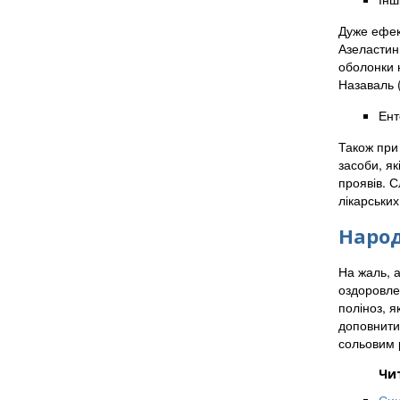
Дуже ефек
Азеластин.
оболонки н
Назаваль (
Ент
Також при
засоби, як
проявів. С
лікарських
Народ
На жаль, а
оздоровлен
поліноз, я
доповнити
сольовим 
Чи