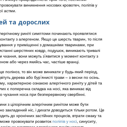
провокувати виникнення носових кровотеч, поліпів у
ої астми.
ей та дорослих
лергічному риніті симптоми починають проявлятися
контакту з алергеном. Якщо це шерсть тварин, то після
ування у приміщенні з домашніми тваринами, при
истанні шерстяних ковдр, подушок, виникають тривалі
 чхання, вони можуть з’явитися у момент контакту з
ном або через якийсь час, частіше вранці.
е поліноз, то він може виникати у будь-який період,
вітуть дерева або бур’янисті трави – з весни по осінь.
у, характерною ознакою алергічного риніту у дітей та
их є поперечна складка на носі, яка виникає від
го чухання носа при безперервному свербінні.
ини з цілорічним алергічним ринітом може бути
но закладений ніс, і дихати доводиться тільки ротом. Це
дить до хронічних застійних процесів, втрати смаку та
 може провокувати розвиток
поліпів у носі
, синуситу,
 оскільки симптоми алергічного риніту можуть