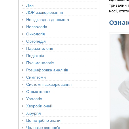
Ліки
тривалий п
носі, отит
ЛОР-захворювання
Невідкладна допомога
Ознак
Неврологія
Онкологія
Ортопедія
Паразитологія
Педіатрія
Пульмонологія
Розшифровка аналізів
Симптоми
Системні захворювання
Стоматологія
Урологія
Хвороби очей
Хірургія
Це потрібно знати
Чоловіче здоров'я