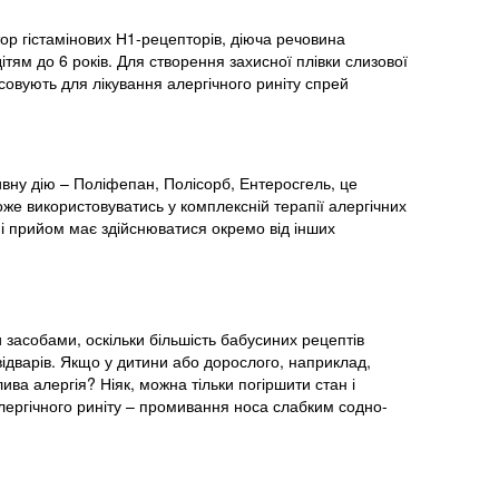
ор гістамінових Н1-рецепторів, діюча речовина
ітям до 6 років. Для створення захисної плівки слизової
совують для лікування алергічного риніту спрей
вну дію – Поліфепан, Полісорб, Ентеросгель, це
оже використовуватись у комплексній терапії алергічних
, і прийом має здійснюватися окремо від інших
 засобами, оскільки більшість бабусиних рецептів
відварів. Якщо у дитини або дорослого, наприклад,
ива алергія? Ніяк, можна тільки погіршити стан і
лергічного риніту – промивання носа слабким содно-