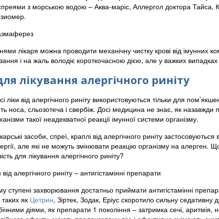
спреями з морською водою – Аква-маріс, Аллергол доктора Тайса, 
ізиомер.
азмаферез
нями лікаря можна проводити механічну чистку крові від імунних ком
зання і на жаль володіє короткочасною дією, але у важких випадках
для лікування алергічного риніту
сі ліки від алергічного риніту використовуються тільки для пом’як
ть носа, сльозотеча і свербіж. Досі медицина не знає, як назавжди по
ханізми такої неадекватної реакції імунної системи організму.
ікарські засоби, спреї, краплі від алергічного риніту застосовуютьс
лергії, але які не можуть змінювати реакцію організму на алерген.
сть для лікування алергічного риніту?
и від алергічного риніту – антигістамінні препарати
му ступені захворювання достатньо приймати антигістамінні препара
 таких як
Цетрин
, Зіртек, Зодак, Еріус скоротило сильну седативну д
ічними діями, як препарати 1 покоління – затримка сечі, аритмія, не