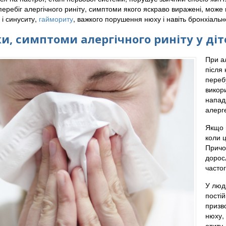
еребіг алергічного риніту, симптоми якого яскраво виражені, може 
у і синуситу,
гаймориту
, важкого порушення нюху і навіть бронхіальн
и, симптоми алергічного риніту у діт
При а
після 
переб
викор
напади
алерге
Якщо ц
коли ц
Причом
доросл
часто
У люд
постій
призво
нюху,
отиту,