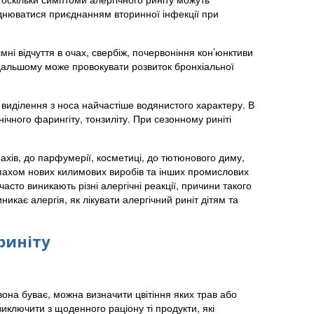
днюватися приєднанням вторинної інфекції при
ні відчуття в очах, свербіж, почервоніння кон’юнктиви
одальшому може провокувати розвиток бронхіальної
 виділення з носа найчастіше водянистого характеру. В
нічного фарингіту, тонзиліту. При сезонному риніті
пахів, до парфумерії, косметиці, до тютюнового диму,
запахом нових килимових виробів та інших промислових
сто виникають різні алергічні реакції, причини такого
кає алергія, як лікувати алергічний риніт дітям та
риніту
вона буває, можна визначити цвітіння яких трав або
иключити з щоденного раціону ті продукти, які