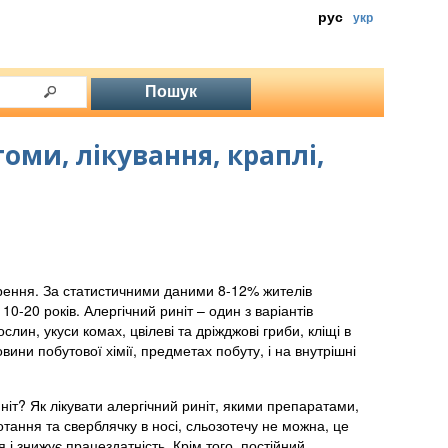
рус
укр
оми, лікування, краплі,
ирення. За статистичними даними 8-12% жителів
0-20 років. Алергічний риніт – один з варіантів
слин, укуси комах, цвілеві та дріжджові гриби, кліщі в
вини побутової хімії, предметах побуту, і на внутрішні
ніт? Як лікувати алергічний риніт, якими препаратами,
отання та сверблячку в носі, сльозотечу не можна, це
 і знижує працездатність. Крім того, постійний