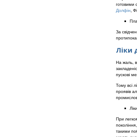
готовими 
Долфін
, Ф
Пл
За свідчен
протипока
Ліки 
На жаль, в
закладеніс
пускові ме
Тому всі л
проявів а
промислові
Лік
При легко
покоління,
такими поб