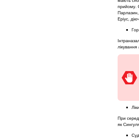
мають сно
прийому. 
Парлазин,
Еріус, дію
Гор
Інтраназал
лікування
Лік
При серед
як Сингуля
Суд