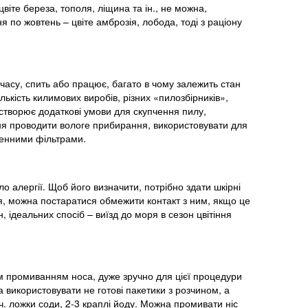
віте береза, тополя, ліщина та ін., не можна,
ня по жовтень – цвіте амброзія, лобода, тоді з раціону
 часу, спить або працює, багато в чому залежить стан
лькість килимових виробів, різних «пилозбірників»,
 створює додаткові умови для скупчення пилу,
дня проводити вологе прибирання, використовувати для
генними фільтрами.
о алергії. Щоб його визначити, потрібно здати шкірні
чя, можна постаратися обмежити контакт з ним, якщо це
, ідеальних спосіб – виїзд до моря в сезон цвітіння
м промиванням носа, дуже зручно для цієї процедури
використовувати не готові пакетики з розчином, а
 ч. ложки соди, 2-3 краплі йоду. Можна промивати ніс