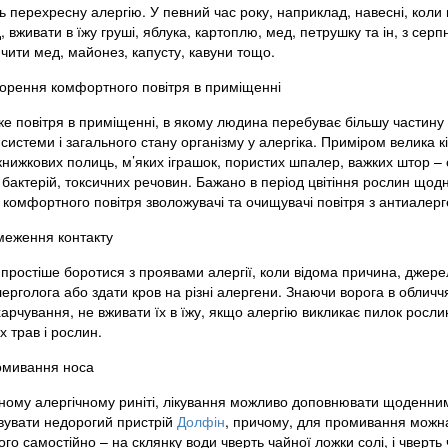
 перехресну алергію. У певний час року, наприклад, навесні, коли ц
 вживати в їжу груші, яблука, картоплю, мед, петрушку та ін, з серп
чити мед, майонез, капусту, кавуни тощо.
орення комфортного повітря в приміщенні
яке повітря в приміщенні, в якому людина перебуває більшу частину
системи і загального стану організму у алергіка. Приміром велика кі
 книжкових полиць, м’яких іграшок, пористих шпалер, важких штор –
, бактерій, токсичних речовин. Бажано в період цвітіння рослин що
 комфортного повітря зволожувачі та очищувачі повітря з антиалер
еження контакту
простіше боротися з проявами алергії, коли відома причина, джерел
лерголога або здати кров на різні алергени. Знаючи ворога в облич
арчування, не вживати їх в їжу, якщо алергію викликає пилок рослин
 трав і рослин.
мивання носа
ному алергічному риніті, лікування можливо доповнювати щоденни
вувати недорогий пристрій
Долфін
, причому, для промивання можна 
ого самостійно – на склянку води чверть чайної ложки солі, і чверть