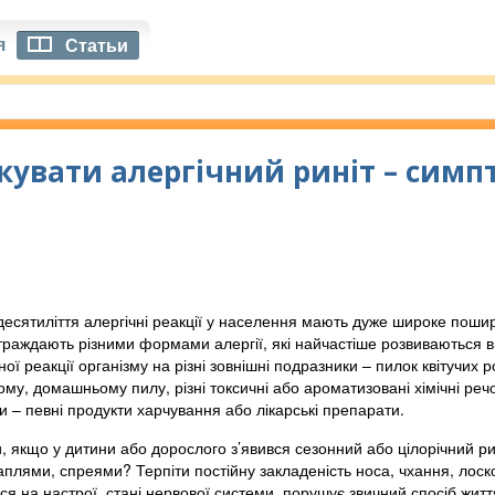
я
Статьи
ікувати алергічний риніт – симпт
 десятиліття алергічні реакції у населення мають дуже широке пош
раждають різними формами алергії, які найчастіше розвиваються в 1
ої реакції організму на різні зовнішні подразники – пилок квітучих ро
ому, домашньому пилу, різні токсичні або ароматизовані хімічні речо
и – певні продукти харчування або лікарські препарати.
 якщо у дитини або дорослого з’явився сезонний або цілорічний ри
аплями, спреями? Терпіти постійну закладеність носа, чхання, лоск
ся на настрої, стані нервової системи, порушує звичний спосіб життя