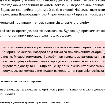
дійного ефекту, мають пролонговану дію і ефективно знімають симп
Страждаючим алергійним нежитем показаний пероральний прийом Це
 Зодак можна приймати дітям з 2 років в сиропі. Найсильнішим ант
ча речовина Дезлоратадин, який протипоказаний при вагітності, а в
мональні препарати – спреї, краплі від алергічного риніту
ьні глюкокортикоїди, такі як Фликосанзе, Будесонид призначаються 
 антигістамінними препаратами не дає ефекту.
Використання різних гормональних інтерназальних спреїв, таких я
Бенорин, Беконазе, Назарел слід тільки за призначенням лікаря, ці
людям. Місцеві гормональні засоби при тривалому використанні, п
повільно руйнує обмінні і імунні процеси в організмі – можуть сп
цукрового діабету та ін. Якщо пацієнту призначено інтерназальний
поступово, не можна різко кидати використання гормонів, оскільки
и – антогоністи лейкотрієнів
ньо-важкому та важкому алергічному риніті лікування можна доповн
р, Аколат.
инозвужувальні краплі при алергічному риніті