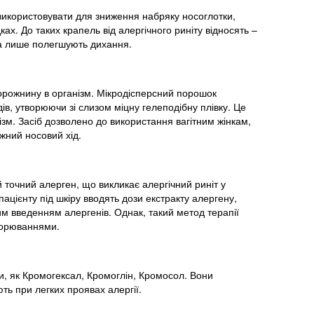
використовувати для зниження набряку носоглотки,
ках. До таких крапель від алергічного риніту відносять –
, а лише полегшують дихання.
орожнину в організм. Мікродісперсний порошок
в, утворюючи зі слизом міцну гелеподібну плівку. Це
зм. Засіб дозволено до використання вагітним жінкам,
жний носовий хід.
 точний алерген, що викликає алергічний риніт у
пацієнту під шкіру вводять дози екстракту алергену,
им введенням алергенів. Однак, такий метод терапії
ворюваннями.
іки, як Кромогексал, Кромоглін, Кромосол. Вони
ть при легких проявах алергії.