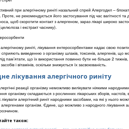
тивний при алергічному риніті назальний спрей Алергодил – блокат
 Проте, не рекомендується його застосування під час вагітності та д
оса, щоб скоротити контакт з алергеном, зараз лікарі широко засто
целюлоза і екстракт часнику).
еросорбенти
 алергічному риніті, лікування ентеросорбентами надає свою позити
і сприяють виведенню з організму шлаків, токсинів, алергенів, що м
лід пам’ятати, що їх використання повинно бути не більше 2 тижнів
 засобів і вітамінів, оскільки знижується їх засвоюваність.
не лікування алергічного риніту
лергічні реакції організму неможливо вилікувати ніякими народними
ня організму складаються з рослинних лікарських зборів, настоїв, 
к лікувати алергічний риніт народними засобами, на які у нього можл
 алергенами організм. Єдине, що можливо з народного лікування а
розчином.
тайте також: