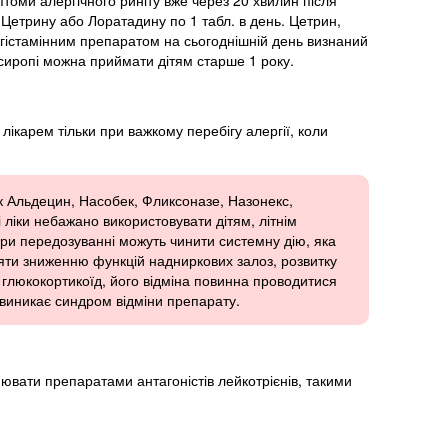
томи алергічного риніту вже через 20 хвилин після
трину або Лоратадину по 1 табл. в день. Цетрин,
игістамінним препаратом на сьогоднішній день визнаний
 сиропі можна приймати дітям старше 1 року.
лікарем тільки при важкому перебігу алергії, коли
к Альдецин, Насобек, Фликсоназе, Назонекс,
 ліки небажано використовувати дітям, літнім
ри передозуванні можуть чинити системну дію, яка
рияти зниженню функцій надниркових залоз, розвитку
 глюкокортикоїд, його відміна повинна проводитися
 виникає синдром відміни препарату.
ювати препаратами антагоністів лейкотрієнів, такими