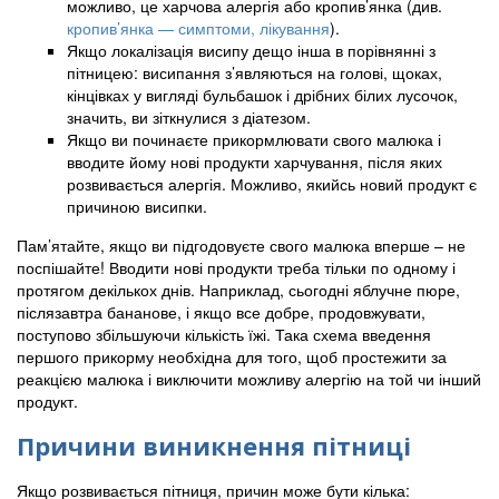
можливо, це харчова алергія або кропив’янка (див.
кропив’янка — симптоми, лікування
).
Якщо локалізація висипу дещо інша в порівнянні з
пітницею: висипання з’являються на голові, щоках,
кінцівках у вигляді бульбашок і дрібних білих лусочок,
значить, ви зіткнулися з діатезом.
Якщо ви починаєте прикормлювати свого малюка і
вводите йому нові продукти харчування, після яких
розвивається алергія. Можливо, якийсь новий продукт є
причиною висипки.
Пам’ятайте, якщо ви підгодовуєте свого малюка вперше – не
поспішайте! Вводити нові продукти треба тільки по одному і
протягом декількох днів. Наприклад, сьогодні яблучне пюре,
післязавтра бананове, і якщо все добре, продовжувати,
поступово збільшуючи кількість їжі. Така схема введення
першого прикорму необхідна для того, щоб простежити за
реакцією малюка і виключити можливу алергію на той чи інший
продукт.
Причини виникнення пітниці
Якщо розвивається пітниця, причин може бути кілька: