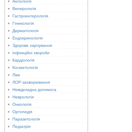
Ангіологія
Венерологія
Гастроентерологія
Гінекологія
Дерматологія
Ендокринологія
Здорове харчування
Інфекційні хвороби
Кардіологія
Косметологія
Ліки
ЛОР-захворювання
Невідкладна допомога
Неврологія
Онкологія
Ортопедія
Паразитологія
Педіатрія