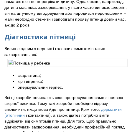
намагаються не перегрівати дитину. Однак якщо, наприклад,
дитина має якісь захворювання, у нього часто виникає алергія,
він на штучному вигодовуванні або народився недоношеним –
мамі необхідно стежити і запобігати прояву пітниці довгий час,
аж до 2 років.
Діагностика пітниці
Висип є одним з перших і головних симптомів таких
захворювань, як:
скарлатина;
кір і вітрянка;
оперізувальний герпес.
Всі ці хвороби починають своє прогресування саме з появою
шкірної висипки. Тому такі хвороби необхідно відразу
виключити, якщо мова йде про пітниці. Крім того,
дерматити
(атопічний
і контактний), а також діатез потрібно вміти
відрізняти від симптомів пітниці. Для того, щоб правильно
діагностувати захворювання, необхідний професійний погляд