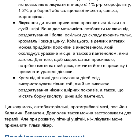
які дозволяють лікувати пітницю є: 1% р-р хлорофіліпту,
1-2% р-р борної або саліцилової кислоти, синька,
марганцівка.
Лікування дитячою присипкою проводиться тільки на
сухій шкірі. Вона дає можливість позбавити малюка від
роздратування і болю, оскільки до складу входить тальк,
крохмаль і оксид цинку. Крім цього, в деяких аптеках
можна придбати присипки з анестезином, який
охолоджує уражене місце, а також з пантенолом, який
загоює. Для того, щоб скористатися присипкою,
потрібно взяти ватний диск, вмочити його в присипку і
присипати уражені ділянки.
Крем від пітниці для лікування дітей слід
використовувати тільки той, який не викликає
роздратування ніжних шкірних покривів, а також, що
містять борну кислоту, цинк або пантенол.
Цинкову мазь, антибактеріальні, протигрибкові мазі, лосьйон
Каламин, Бепантен, Драполен також можна застосовувати для
терапії. Але при розвитку пітниці у дітей, ніж лікувати може
призначити тільки лікар.
Профілактика пітниці