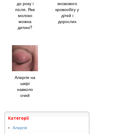
до року і
мозкового
після. Яке
кровообігу у
молоко
дітей і
можна
дорослих
дитині?
Алергія на
шкірі
навколо
очей
Категорії
Алергія