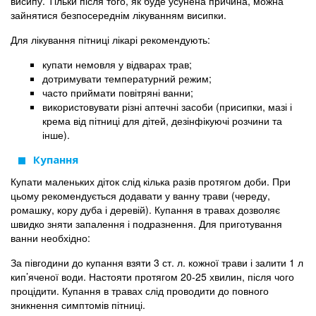
висипу. Тільки після того, як буде усунена причина, можна
зайнятися безпосереднім лікуванням висипки.
Для лікування пітниці лікарі рекомендують:
купати немовля у відварах трав;
дотримувати температурний режим;
часто приймати повітряні ванни;
використовувати різні аптечні засоби (присипки, мазі і
крема від пітниці для дітей, дезінфікуючі розчини та
інше).
Купання
Купати маленьких діток слід кілька разів протягом доби. При
цьому рекомендується додавати у ванну трави (череду,
ромашку, кору дуба і деревій). Купання в травах дозволяє
швидко зняти запалення і подразнення. Для приготування
ванни необхідно:
За півгодини до купання взяти 3 ст. л. кожної трави і залити 1 л
кип’яченої води. Настояти протягом 20-25 хвилин, після чого
процідити. Купання в травах слід проводити до повного
зникнення симптомів пітниці.