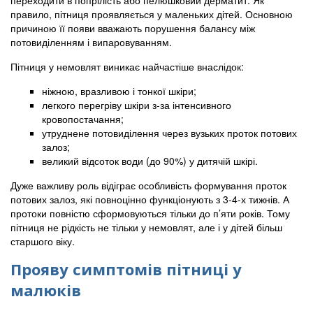
переходити в попрілість або пелюшковий дерматит. Як
правило, пітниця проявляється у маленьких дітей. Основною
причиною її появи вважають порушення балансу між
потовиділенням і випаровуванням.
Пітниця у немовлят виникає найчастіше внаслідок:
ніжною, вразливою і тонкої шкіри;
легкого перегріву шкіри з-за інтенсивного
кровопостачання;
утруднене потовиділення через вузьких проток потових
залоз;
великий відсоток води (до 90%) у дитячій шкірі.
Дуже важливу роль відіграє особливість формування проток
потових залоз, які повноцінно функціонують з 3-4-х тижнів. А
протоки повністю сформовуються тільки до п’яти років. Тому
пітниця не рідкість не тільки у немовлят, але і у дітей більш
старшого віку.
Прояву симптомів пітниці у
малюків