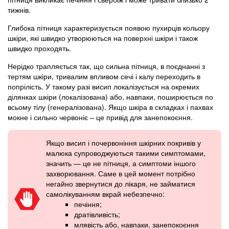
тижнів.
Глибока пітниця характеризується появою пухирців кольору
шкіри, які швидко утворюються на поверхні шкіри і також
швидко проходять.
Нерідко трапляється так, що сильна пітниця, в поєднанні з
тертям шкіри, тривалим впливом сечі і калу переходить в
попрілість. У такому разі висип локалізується на окремих
ділянках шкіри (локалізована) або, навпаки, поширюється по
всьому тілу (генералізована). Якщо шкіра в складках і пахвах
мокне і сильно червоніє – це привід для занепокоєння.
Якщо висип і почервоніння шкірних покривів у
малюка супроводжуються такими симптомами,
значить — це не пітниця, а симптоми іншого
захворювання. Саме в цей момент потрібно
негайно звернутися до лікаря, не займатися
самолікуванням вкрай небезпечно:
печіння;
дратівливість;
млявість або, навпаки, занепокоєння