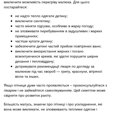
виключити можливість перегріву малюка. Для цього
постарайтеся:
не надто тепло одягати дитину;
виключити синтетику;
часто міняти підгузки, особливо в жарку погоду;
не зловживати перебуванням в задушливих і жарких
приміщеннях;
частіше купати дитину;
забезпечити дитині частий прийом повітряних ванн;
виключити використання жирних і погано
всмоктуючихся кремів, які здатні порушити шкірне
дихання і тепловіддачу;
дотримувати рекомендації лікаря по догляду за
малюком під час хвороб — грипу, краснухи, вітряної
віспи та інших.
Якщо пітниця дуже часто проявляється – проконсультуйтеся з
лікарем і не займайтеся самолікуванням. Цей симптом може
свідчити про розвиток рахіту.
Більшість матусь, знаючи про пітниці і про ускладнення, які
вона може викликати, не зловживають теплими одягом і