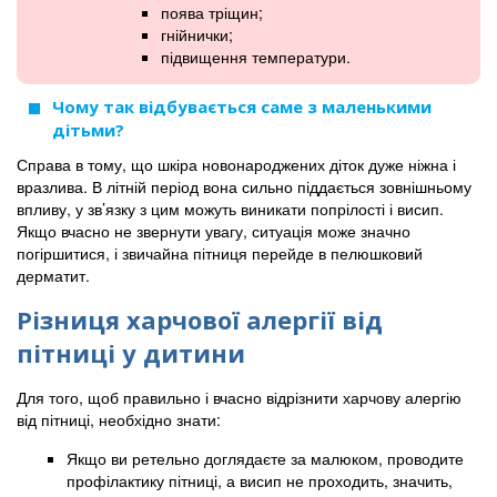
поява тріщин;
гнійнички;
підвищення температури.
Чому так відбувається саме з маленькими
дітьми?
Справа в тому, що шкіра новонароджених діток дуже ніжна і
вразлива. В літній період вона сильно піддається зовнішньому
впливу, у зв’язку з цим можуть виникати попрілості і висип.
Якщо вчасно не звернути увагу, ситуація може значно
погіршитися, і звичайна пітниця перейде в пелюшковий
дерматит.
Різниця харчової алергії від
пітниці у дитини
Для того, щоб правильно і вчасно відрізнити харчову алергію
від пітниці, необхідно знати:
Якщо ви ретельно доглядаєте за малюком, проводите
профілактику пітниці, а висип не проходить, значить,