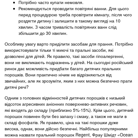
Потрібно часто купати немовля.
Рекомендується проводити повітряні ванни. Для цього
перед процедурою треба провітрити кімнату, після чого
роздягти дитину і залишити в такому вигляді на 10
хвилин. З часом тривалість повітряних ванн слід
збільшити до 30 хвилин.
Особливу увагу варто приділити засобам для прання. Потрібно
використовувати тільки ті миючі та пральні засоби, які
дозволені для дітей. Як правило, такі засоби гіпоалергенні,
вони не викликають подразнень у дітей. На сьогодні російський
ринок дає можливість придбати багато дитячих пральних
порошків. Вони практично нічим не відрізняються від
звичайних, але як зрозуміти, яким з них можна безпечно прати
дитячі речі?
Одним з головних відмінностей дитячих порошків є низький
відсоток агресивних аніонних поверхнево-активних речовин,
які входять до складу (приблизно 5%-15%). Крім цього, дитячий
порошок повинен бути без запаху і смаку, а також не мати в
складі фосфатів. Як правило, ціна на такі порошки дуже
висока, однак, вони дійсно безпечні. Найбільш популярними
можна назвати пральний порошок Regent, Фрау Шмідт «Ocean