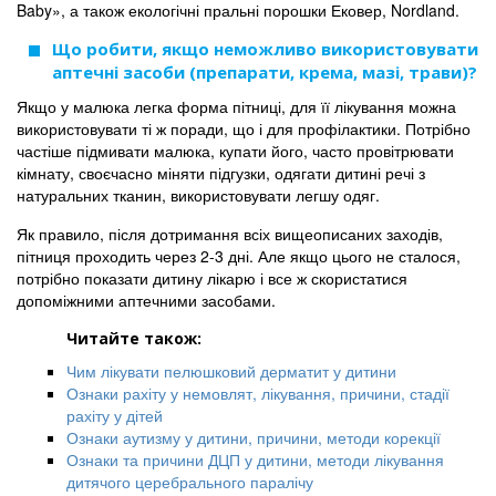
Baby», а також екологічні пральні порошки Ековер, Nordland.
Що робити, якщо неможливо використовувати
аптечні засоби (препарати, крема, мазі, трави)?
Якщо у малюка легка форма пітниці, для її лікування можна
використовувати ті ж поради, що і для профілактики. Потрібно
частіше підмивати малюка, купати його, часто провітрювати
кімнату, своєчасно міняти підгузки, одягати дитині речі з
натуральних тканин, використовувати легшу одяг.
Як правило, після дотримання всіх вищеописаних заходів,
пітниця проходить через 2-3 дні. Але якщо цього не сталося,
потрібно показати дитину лікарю і все ж скористатися
допоміжними аптечними засобами.
Читайте також:
Чим лікувати пелюшковий дерматит у дитини
Ознаки рахіту у немовлят, лікування, причини, стадії
рахіту у дітей
Ознаки аутизму у дитини, причини, методи корекції
Ознаки та причини ДЦП у дитини, методи лікування
дитячого церебрального паралічу