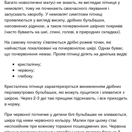
Багато новоспечені матусі не знають, як виглядає пітниця у
немовлят, тому не починають своєчасного лікування і
запускають хворобу. У немовлят симптоми пітниці
проявляються у вигляді висипу, дрібних бульбашок,
наповнених рідиною, а також почервоніння шкірних покривів
(часто бувають на шиї, спині, голові, в природних складках).
На самому початку з’являються дрібні рожеві точки, які
найчастіше локалізовані на почервонілою шкірі. Однак буває,
що почервоніння немає. Прояв пітниці ділять на декілька видів:
кристалічну;
червону;
глибоку.
Кристалічна пітниця характеризується виникненням дрібних
перламутрових бульбашок, які можуть лущитися і зливатися з
шкірою. Через 2-3 дні такі прищики підсихають, і все приходить
в норму.
При червоної потничке у дитини білі бульбашки не зливаються,
шкіра під ними червоного кольору. Малюк при цьому стає
неспокійним при кожному торканні пошкоджених зон. Червона
пітниця викликає печіння і свербіж і може тривати близько 2