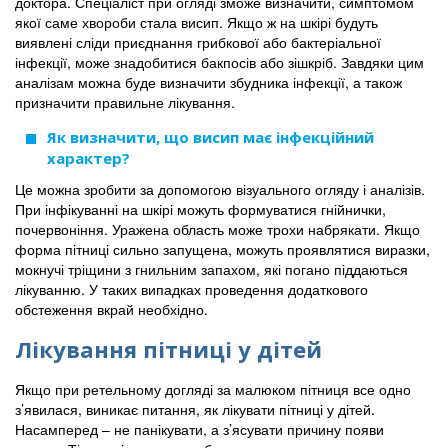
доктора. Спеціаліст при огляді зможе визначити, симптомом
якої саме хвороби стала висип. Якщо ж на шкірі будуть
виявлені сліди приєднання грибкової або бактеріальної
інфекції, може знадобитися бакпосів або зішкріб. Завдяки цим
аналізам можна буде визначити збудника інфекції, а також
призначити правильне лікування.
Як визначити, що висип має інфекційний
характер?
Це можна зробити за допомогою візуального огляду і аналізів.
При інфікуванні на шкірі можуть формуватися гнійнички,
почервоніння. Уражена область може трохи набрякати. Якщо
форма пітниці сильно запущена, можуть проявлятися виразки,
мокнучі тріщини з гнильним запахом, які погано піддаються
лікуванню. У таких випадках проведення додаткового
обстеження вкрай необхідно.
Лікування пітниці у дітей
Якщо при ретельному догляді за малюком пітниця все одно
з’явилася, виникає питання, як лікувати пітниці у дітей.
Насамперед – не панікувати, а з’ясувати причину появи