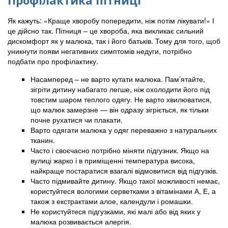
Як кажуть: «Краще хворобу попередити, ніж потім лікувати!» І
це дійсно так. Пітниця – це хвороба, яка викликає сильний
дискомфорт як у малюка, так і його батьків. Тому для того, щоб
уникнути появи негативних симптомів недуги, потрібно
подбати про профілактику.
Насамперед – не варто кутати малюка. Пам’ятайте,
зігріти дитину набагато легше, ніж охолодити його під
товстим шаром теплого одягу. Не варто хвилюватися,
що малюк замерзне — він одразу зігріється, як тільки
почне рухатися чи плакати.
Варто одягати малюка у одяг переважно з натуральних
тканин.
Часто і своєчасно потрібно міняти підгузник. Якщо на
вулиці жарко і в приміщенні температура висока,
найкраще постаратися взагалі відмовитися від підгузків.
Часто підмивайте дитину. Якщо такої можливості немає,
користуйтеся вологими серветками з вітамінами А, Е, а
також з екстрактами алое, календули і ромашки.
Не користуйтеся підгузками, які малі або від яких у
малюка розвивається алергія.