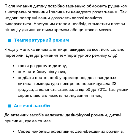
Після купання дитину потрібно гарненько обмокнуть рушником
з натуральної тканини і залишити ненадовго роздягненим. Такі
недовгі повітряні ванни дозволять волозі повністю
випаруватися. Наступним етапом необхідно змастити прояви
пітниці у дитини дитячим кремом або цинковою маззю.
Температурний режим
Якщо у малюка виникла пітниця, швидше за все, його сильно
перегріли. Для дотримання температурного режиму слід:
трохи роздягнути дитину;
поміняти йому підгузник;
подбати про те, щоб у приміщенні, де знаходиться
дитина, температура повітря не перевищувала 22
градуси, а вологість становила від 50 до 70%. Такі умови
сприятливо впливають на лікування пітниці.
Аптечні засоби
До аптечних засобів належать: дезінфікуючі розчини, дитячі
присипки, крема та мазі.
Серед найбільш ефективних дезінфекційних розчинів,