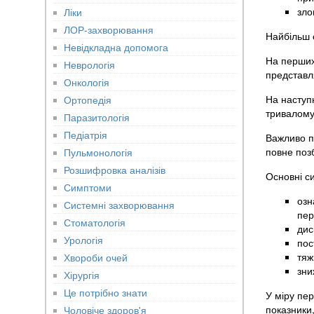
зло
Ліки
ЛОР-захворювання
Найбільш 
Невідкладна допомога
На перших
Неврологія
представл
Онкологія
На наступ
Ортопедія
тривалому 
Паразитологія
Педіатрія
Важливо па
повне позб
Пульмонологія
Розшифровка аналізів
Основні с
Симптоми
озн
Системні захворювання
пер
Стоматологія
дис
Урологія
пос
тяж
Хвороби очей
зни
Хірургія
Це потрібно знати
У міру пе
показники,
Чоловіче здоров'я