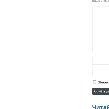
Ваша e-mai
Зберег
Читай