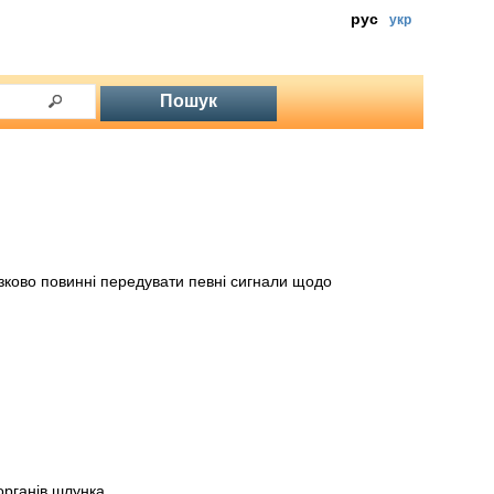
рус
укр
зково повинні передувати певні сигнали щодо
органів шлунка