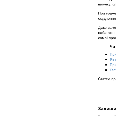
шлунку, бл
При уражен
схуднення,
Дуже важл
набагато п
самої про
Чи
При
Як 
При
Гас
Cтаттю пр
Залиши