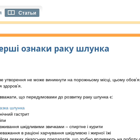
я
Статьи
перші ознаки раку шлунка
ве утворення не може виникнути на порожньому місці, цьому обов’я
я здоров’я.
вважати, що передумовами до розвитку раку шлунка є:
азка шлунка
нічний гастрит
іпи
вживання шкідливими звичками – спиртне і курити
еважання в раціоні харчування шкідливою і жирної їжі
йом деяких лікарських препаратів, що згубно впливають на роботу 