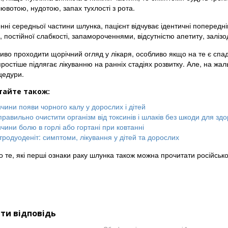
ювотою, нудотою, запах тухлості з рота.
ні середньої частини шлунка, пацієнт відчуває ідентичні попередні
 постійної слабкості, запамороченнями, відсутністю апетиту, залізо
иво проходити щорічний огляд у лікаря, особливо якщо на те є спад
ростіше підлягає лікуванню на ранніх стадіях розвитку. Але, на жал
цедури.
тайте також:
чини появи чорного калу у дорослих і дітей
правильно очистити організм від токсинів і шлаків без шкоди для здо
чини болю в горлі або гортані при ковтанні
тродуоденіт: симптоми, лікування у дітей та дорослих
о те, які перші ознаки раку шлунка також можна прочитати російськ
ти відповідь