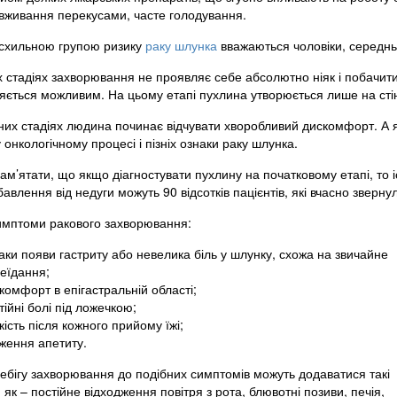
вживання перекусами, часте голодування.
схильною групою ризику
раку шлунка
вважаються чоловіки, середньо
 стадіях захворювання не проявляє себе абсолютно ніяк і побачити 
яється можливим. На цьому етапі пухлина утворюється лише на сті
них стадіях людина починає відчувати хворобливий дискомфорт. А як
онкологічному процесі і пізніх ознаки раку шлунка.
м’ятати, що якщо діагностувати пухлину на початковому етапі, то і
авлення від недуги можуть 90 відсотків пацієнтів, які вчасно звер
имптоми ракового захворювання:
аки появи гастриту або невелика біль у шлунку, схожа на звичайне
еїдання;
комфорт в епігастральній області;
тійні болі під ложечкою;
кість після кожного прийому їжі;
ження апетиту.
ребігу захворювання до подібних симптомів можуть додаватися такі
 як – постійне відходження повітря з рота, блювотні позиви, печія,