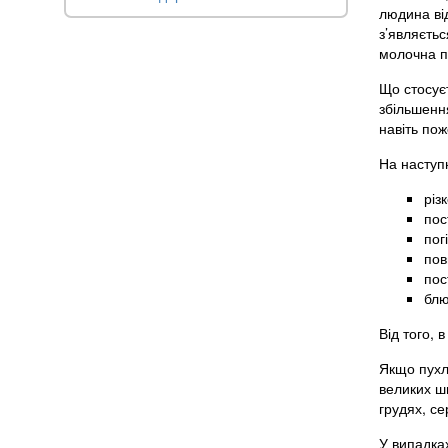
людина від
з’являєтьс
молочна п
Що стосує
збільшення
навіть пож
На наступ
різ
пос
пог
пов
пос
блю
Від того, 
Якщо пухл
великих ш
грудях, се
У випадках