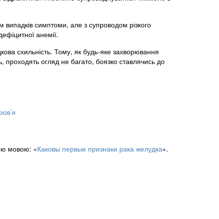
м випадків симптоми, але з супроводом різкого
дефіцитної анемії.
кова схильність. Тому, як будь-яке захворювання
ь, проходять огляд не багато, боязко ставлячись до
ров’я
ою мовою: «
Каковы первые признаки рака желудка
».