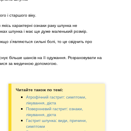
го і старшого віку.
якісь характерні ознаки раку шлунка не
нках шлунка і має ще дуже маленький розмір.
що з’являються сильні болі, то це свідчить про
снує більше шансів на її одужання. Розраховувати на
нулися за медичною допомогою.
Читайте також по темі:
Атрофічний гастрит: симптоми,
лікування, дієта
Поверхневий гастрит: ознаки,
лікування, дієта
Гастрит шлунка: види, причини,
симптоми