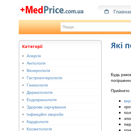
Главна
Які 
Категорії
Алергія
Ангіологія
Венерологія
Будь рако
Гастроентерологія
погіршенн
Гінекологія
Прийнято 
Дерматологія
Ендокринологія
вир
хро
Здорове харчування
пол
Інфекційні хвороби
зло
Кардіологія
пер
Косметологія
при