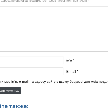
l адреса не оприлюднюватиметься.
Обов’язкові поля позначені
*
ім'я
*
E-mail
*
ти моє ім'я, e-mail, та адресу сайту в цьому браузері для моїх под
те также: