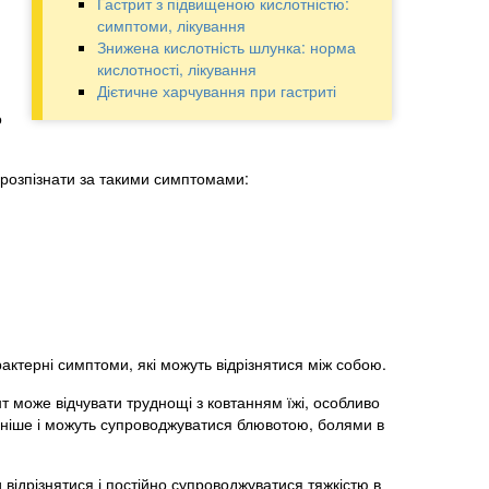
Гастрит з підвищеною кислотністю:
симптоми, лікування
Знижена кислотність шлунка: норма
кислотності, лікування
Дієтичне харчування при гастриті
о
 розпізнати за такими симптомами:
рактерні симптоми, які можуть відрізнятися між собою.
т може відчувати труднощі з ковтанням їжі, особливо
ьніше і можуть супроводжуватися блювотою, болями в
 відрізнятися і постійно супроводжуватися тяжкістю в