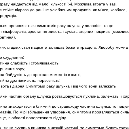
разу наїдається від малої кількості їжі. Можлива втрата у вазі,
я стійке відраза до раніше улюбленим продуктів, як м’ясо, ковбаса,
родукція.
ться проявляються симптомів раку шлунка у чоловіків, то це
 лімфовузлів, зростання живота і сухість шкірних покривів (можлив
овтіння).
них стадіях стан пацієнта залишає бажати кращого. Хворобу можна
ке схуднення;
тійна слабкість і стомлюваність;
іршення зору;
на байдужість до протікає моментів в житті;
тійна дратівливість, нервозність;
вота і діарея.Симптоми раку шлунка і від чого вони залежать
в якій частині органу шлунка розташовується пухлина, залежать її ха
ина знаходиться в ближній до стравоходу частини шлунка, то пацієн
матків. По мірі збільшення утворення, симптоми проявляються сил
рце, в області поперекового відділу.
, якщо пухлина виникла в нижній частині, то симптоми будуть трохи