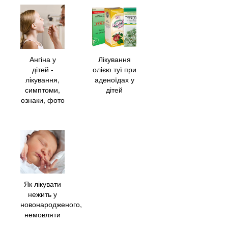
Ангіна у
Лікування
дітей -
олією туї при
лікування,
аденоїдах у
симптоми,
дітей
ознаки, фото
Як лікувати
нежить у
новонародженого,
немовляти