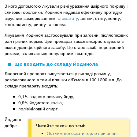
З його допомогою лікували різні ураження шкірного покриву і
слизової оболонки. Йодинол надавав ефективну протидію
вірусним захворюванням:
стоматиту
, ангіни, отиту, коліту,
кон’юнктивіту, риніту та іншим.
Лікування Йодинол застосовували при загоєнні післяопікових
ран і різних порізів. Цей препарат також використовували в
якості дезінфекційного засобу. Це старе засіб, перевірений
роками, залишається популярним і сьогодні.
Що входить до складу Йодинола
Лікарський препарат випускається у вигляді розчину,
розфасованого в темні пляшки об’ємом в 100 і 200 мл. До
складу препарату входять:
0,1% водного розчину йоду;
0,9% йодистого калію;
полівініловий спирт.
Йодинол
добре
Читайте також по темі:
Як і чим полоскати горло при ангіні