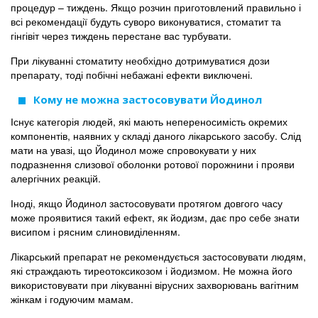
процедур – тиждень. Якщо розчин приготовлений правильно і
всі рекомендації будуть суворо виконуватися, стоматит та
гінгівіт через тиждень перестане вас турбувати.
При лікуванні стоматиту необхідно дотримуватися дози
препарату, тоді побічні небажані ефекти виключені.
Кому не можна застосовувати Йодинол
Існує категорія людей, які мають непереносимість окремих
компонентів, наявних у складі даного лікарського засобу. Слід
мати на увазі, що Йодинол може спровокувати у них
подразнення слизової оболонки ротової порожнини і прояви
алергічних реакцій.
Іноді, якщо Йодинол застосовувати протягом довгого часу
може проявитися такий ефект, як йодизм, дає про себе знати
висипом і рясним слиновиділенням.
Лікарський препарат не рекомендується застосовувати людям,
які страждають тиреотоксикозом і йодизмом. Не можна його
використовувати при лікуванні вірусних захворювань вагітним
жінкам і годуючим мамам.