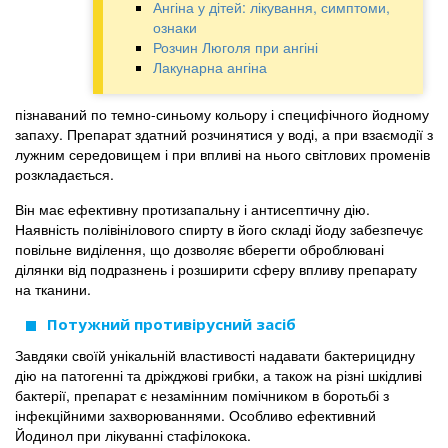
Ангіна у дітей: лікування, симптоми,
ознаки
Розчин Люголя при ангіні
Лакунарна ангіна
пізнаваний по темно-синьому кольору і специфічного йодному
запаху. Препарат здатний розчинятися у воді, а при взаємодії з
лужним середовищем і при впливі на нього світлових променів
розкладається.
Він має ефективну протизапальну і антисептичну дію.
Наявність полівінілового спирту в його складі йоду забезпечує
повільне виділення, що дозволяє вберегти оброблювані
ділянки від подразнень і розширити сферу впливу препарату
на тканини.
Потужний противірусний засіб
Завдяки своїй унікальній властивості надавати бактерицидну
дію на патогенні та дріжджові грибки, а також на різні шкідливі
бактерії, препарат є незамінним помічником в боротьбі з
інфекційними захворюваннями. Особливо ефективний
Йодинол при лікуванні стафілокока.