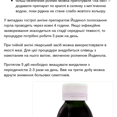
більш безпечний розчин можна приготувати «на око» –
додавати препарат по краплі в склянку з кип’яченою
водою, поки рідина не стане слабо-жовтого кольору.
У випадках гострої ангіни препаратом Йодинол полоскання
горла проводять через кожні 4 години. Якщо інфекційне
захворювання знаходиться на стадії середньої тяжкості, то
процедури потрібно робити 3 рази на день.
При гнійній ангіні лікарський засіб можна використовувати в
якості мазі. Для цієї процедури знадобиться олівець з
намотаним на нього ватою, змоченою розчином Йодинола.
Протягом 5 діб необхідно змащувати мигдалини з
періодичністю 2-3 рази на день. Вже на третю добу можна
відчути зниження больових симптомів.