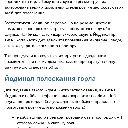
порожнині та горлі. Тому при лікуванні різних вірусних
захворювань верхніх дихальних шляхів розчин застосовують як
засіб для полоскання.
Застосовувати Йодинол перорально не рекомендується:
помилка з пропорціями загрожує опіком стравоходу або
шлунка. Найбільш часто лікарі використовують Йодинол при
ангіні, коли необхідно здійснити промивання мигдалин і лакун,
а також супратонзиллярного простору.
Такі процедури проводяться чотири рази з дводенним
проміжком. При цьому доза лікарського препарату на одну
маніпуляцію становить 50 мл.
Йодинол полоскання горла
Для лікування такого інфекційного захворювання, як ангіна
Йодинол є найбільш ефективним лікарським засобом. Щоб
лікування проходило без ускладнень необхідно правильно
приготувати розчин для полоскання горла:
найбільш часто препарат розбавляють в пропорціях – 1
столова ложка на склянку води;