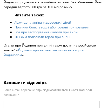
Йодинол продається в звичайних аптеках без обмежень. Його
середня вартість: 60 грн за 100 мл розчину.
Читайте також:
Лакунарна ангіна у дорослих і дітей
Причини болю в горлі або гортані при ковтанні
Все про застосування Люголя при ангіні
Як і чим полоскати горло при ангіні
Cтаття про Йодинол при ангіні також доступна російською
мовою: «
Йодинол при ангине, как полоскать горло
Йодинолом
».
Залишити відповідь
Ваша e-mail адреса не оприлюднюватиметься.
Обов’язкові поля
позначені
*